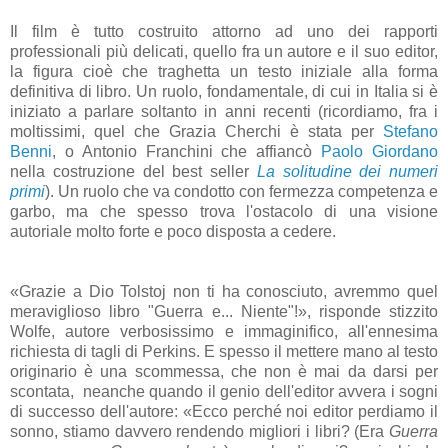
Il film è tutto costruito attorno ad uno dei rapporti
professionali più delicati, quello fra un autore e il suo editor,
la figura cioè che traghetta un testo iniziale alla forma
definitiva di libro. Un ruolo, fondamentale, di cui in Italia si è
iniziato a parlare soltanto in anni recenti (ricordiamo, fra i
moltissimi, quel che Grazia Cherchi è stata per
Stefano
Benni
, o Antonio Franchini che affiancò
Paolo Giordano
nella costruzione del best seller
La solitudine dei numeri
primi
). Un ruolo che va condotto con fermezza competenza e
garbo, ma che spesso trova l'ostacolo di una visione
autoriale molto forte e poco disposta a cedere.
«Grazie a Dio Tolstoj non ti ha conosciuto, avremmo quel
meraviglioso libro "Guerra e... Niente"!», risponde stizzito
Wolfe, autore verbosissimo e immaginifico, all'ennesima
richiesta di tagli di Perkins. E spesso il mettere mano al testo
originario è una scommessa, che non è mai da darsi per
scontata, neanche quando il genio dell'editor avvera i sogni
di successo dell'autore: «Ecco perché noi editor perdiamo il
sonno, stiamo davvero rendendo migliori i libri? (Era
Guerra