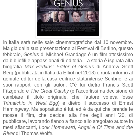
In Italia sarà nelle sale cinematografiche dal 10 novembre.
Ma già dalla sua presentazione al Festival di Berlino, questo
febbraio,
Genius
di Michael Grandage è un film attesissimo
da bibliofili e appassionati di editoria. La storia è ispirata alla
biografia
Max Perkins: Editor of Genius
di Andrew Scott
Berg (pubblicata in Italia da Elliot nel 2013) e ruota intorno al
geniale editor della casa editrice statunitense Scribner e ai
suoi rapporti con gli autori. C'è lui dietro Francis Scott
Fitzgerald e
The Great Gatsby
(e l'accortissima decisione di
cambiare il titolo originale, che l'autore voleva fosse
Trimalchio in West Egg
) e dietro il successo di Ernest
Hemingway. Ma soprattutto è lui, ed è da qui che prende le
mosse il film, che decide, alla fine degli anni '20, di
pubblicare, lavorando fianco a fianco allo sregolato autore in
mesi sfiancanti,
Look Homeward, Angel
e
Of Time and the
River
di Thomas Wolfe.