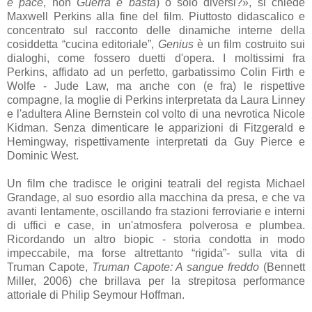
e pace
, non
Guerra e basta
) o solo diversi?», si chiede
Maxwell Perkins alla fine del film. Piuttosto didascalico e
concentrato sul racconto delle dinamiche interne della
cosiddetta “cucina editoriale”,
Genius
è un film costruito sui
dialoghi, come fossero duetti d'opera. I moltissimi fra
Perkins, affidato ad un perfetto, garbatissimo Colin Firth e
Wolfe - Jude Law, ma anche con (e fra) le rispettive
compagne, la moglie di Perkins interpretata da Laura Linney
e l'adultera Aline Bernstein col volto di una nevrotica Nicole
Kidman. Senza dimenticare le apparizioni di Fitzgerald e
Hemingway, rispettivamente interpretati da Guy Pierce e
Dominic West.
Un film che tradisce le origini teatrali del regista Michael
Grandage, al suo esordio alla macchina da presa, e che va
avanti lentamente, oscillando fra stazioni ferroviarie e interni
di uffici e case, in un'atmosfera polverosa e plumbea.
Ricordando un altro biopic - storia condotta in modo
impeccabile, ma forse altrettanto “rigida”- sulla vita di
Truman Capote,
Truman Capote: A sangue freddo
(Bennett
Miller, 2006) che brillava per la strepitosa performance
attoriale di Philip Seymour Hoffman.