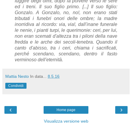
fuggire degli olmi, dopo la polvere verso le sere
ed i treni. Il suo figlio primo. [...] Il suo figlio:
Gonzalo. A Gonzalo, no, no!, non erano stati
tributati i funebri onori delle ombre; la madre
inorridiva al ricordo: via, via!, dall'inane funerale
le nenie, i pianti turpi, le querimonie: ceri, per lui,
non eran scemati d'altezza tra i piloni della nave
fredda e le arche dei secoli-tenebra. Quando il
canto d'abisso, tra i ceri, chiama i sacrificati,
perché scendano, scendano, dentro il fasto
verminoso dell'eternità.
Mattia Nesto
In data...
8.5.16
Condividi
‹
›
Home page
Visualizza versione web