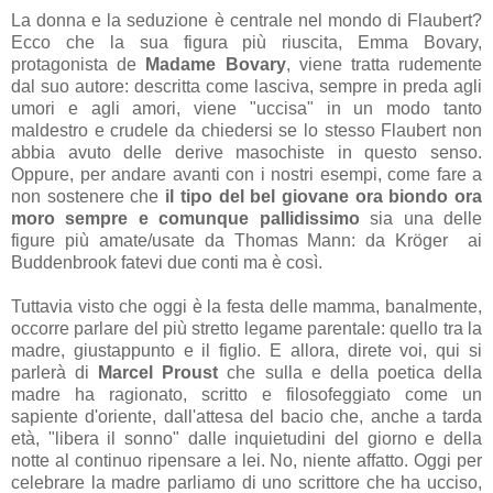
La donna e la seduzione è centrale nel mondo di Flaubert?
Ecco che la sua figura più riuscita, Emma Bovary,
protagonista de
Madame Bovary
, viene tratta rudemente
dal suo autore: descritta come lasciva, sempre in preda agli
umori e agli amori, viene "uccisa" in un modo tanto
maldestro e crudele da chiedersi se lo stesso Flaubert non
abbia avuto delle derive masochiste in questo senso.
Oppure, per andare avanti con i nostri esempi, come fare a
non sostenere che
il tipo del bel giovane ora biondo ora
moro sempre e comunque pallidissimo
sia una delle
figure più amate/usate da Thomas Mann: da Kröger ai
Buddenbrook fatevi due conti ma è così.
Tuttavia visto che oggi è la festa delle mamma, banalmente,
occorre parlare del più stretto legame parentale: quello tra la
madre, giustappunto e il figlio. E allora, direte voi, qui si
parlerà di
Marcel Proust
che sulla e della poetica della
madre ha ragionato, scritto e filosofeggiato come un
sapiente d'oriente, dall'attesa del bacio che, anche a tarda
età, "libera il sonno" dalle inquietudini del giorno e della
notte al continuo ripensare a lei. No, niente affatto. Oggi per
celebrare la madre parliamo di uno scrittore che ha ucciso,