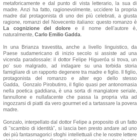
metaforicamente e dal punto di vista letterario, la sua di
madre. Anzi ha fatto, ragionevolmente, uccidere la propria
madre dal protagonista di uno dei più celebrati, a giusta
ragione, romanzi del Novecento italiano: questo romanzo è
La cognizione del dolore
e il nome dell'autore è,
naturalmente,
Carlo Emilio Gadda
.
In una Brianza travestita, anche a livello linguistico, da
Paese sudamericano di inizio secolo si assiste ad una
vicenda paradossale: il dottor Felipe Higueróa si trova, un
po' suo malgrado, ad indagare su una torbida storia
famigliare di un rapporto degenere tra madre e figlio. Il figlio,
protagonista del romanzo e alter ego dello stesso
Gadda, Gonzalo Pirobutirro, il figlio quasi per antonomasia
nella poetica gaddiana, è una sorta di mangiatore seriale,
fannullone e nullafacente che passa la propria vita ad
ingozzarsi di piatti da vero gourmet ed a tartassare la povera
madre.
Gonzalo, interpellato dal dottor Felipe a proposito di un fatto
di "scambio di identità", si lascia ben presto andare ad uno
dei più fantasmagorici sfoghi intellettuali che le nostre lettere