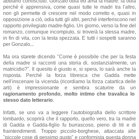
abbiano conosciuto. Gonzalo odia ed ama la madre: la odia
perché è apprensiva, come quasi tutte le madri tra l'altro,
non gli permette di crescere nel modo corretto e, quasi in
opposizione a ciò, odia tutti gli altri, perché interferiscono nel
rapporto privilegiato madre-figlio. Un giorno, verso la fine del
romanzo, comunque incompiuto, si troverà la stessa madre,
in fin di vita, con la testa spezzata. E tutti i sospetti saranno
per Gonzalo...
Ma ora starete dicendo "Come è possibile che per la festa
della madre si racconti una storia di, sostanzialmente, un
matricidio?". Il quesito è giusto e, si spera, lo sarà anche la
risposta. Perché la forza libresca che Gadda mette
nell'inscenare la vicenda (ricordiamo la forza catartica delle
arti) è impressionante e sembra scaturire da un
ragionamento profondo, molto intimo che travalica lo
stesso dato letterario
.
Infatti, se uno va a leggere l'autobiografia dello scrittore
lombardo, scoprirà che il rapporto, quello vero, tra la madre
di Gadda e Gadda-figlio fu burrascoso, pieno di liti e di
fraintendimenti. Troppo piccolo-borghese, attaccata alle
"piccole cose di pessimo gusto" e conformista questa donna