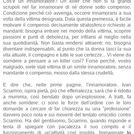
Cos'è un innamoratore? Un killer che non si fa grandi
scrupoli nel far innamorare di sé donne sotto compenso.
Condizione perché ciò avvenga, occorre innamorarsi a sua
volta della vittima designata. Data questa premessa, è facile
motivare il compenso decisamente stratosferico richiesto ai
mandanti: bisogna entrare nel mondo della vittima, scoprire
passioni e punti di debolezza, per infilarsi al meglio nella
sua quotidianità. Non basta rendersi attraenti: no, bisogna
diventare indispensabili, al punto che la donna lasci la sua
vita attuale, il compagno e tutte le sue certezze... Vi viene da
sorridere a pensare a un killer così? Forse perché, vostro
malgrado, siete stati vittima di un simile innamoratore, senza
mandante o compenso, mosso dalla stessa crudeltà.
E dire che, nelle prime pagine, l'innamoratore, Ivan
Sciarrino, ispira pietà, più che efferratezza: sarà che è ridotto
a mummia, così bendato dopo un'esplosione. A tratti, fa
anche sorridere: ci sono le forze dell'ordine con le loro
domande a cercare di far chiarezza su una "professione"
davvero poco nota e sui moventi del tentato omicidio contro
Sciarrino. Ha del gentiluomo, Sciarrino, quando risponde e
tenta di spiegare con pacatezza il suo compito e il
funzionamento di un'attività così insolita. Immaginate
lo