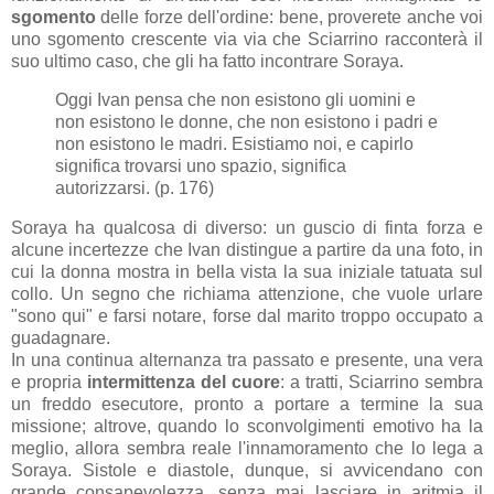
sgomento
delle forze dell'ordine: bene, proverete anche voi
uno sgomento crescente via via che Sciarrino racconterà il
suo ultimo caso, che gli ha fatto incontrare Soraya.
Oggi Ivan pensa che non esistono gli uomini e
non esistono le donne, che non esistono i padri e
non esistono le madri. Esistiamo noi, e capirlo
significa trovarsi uno spazio, significa
autorizzarsi. (p. 176)
Soraya ha qualcosa di diverso: un guscio di finta forza e
alcune incertezze che Ivan distingue a partire da una foto, in
cui la donna mostra in bella vista la sua iniziale tatuata sul
collo. Un segno che richiama attenzione, che vuole urlare
"sono qui" e farsi notare, forse dal marito troppo occupato a
guadagnare.
In una continua alternanza tra passato e presente, una vera
e propria
intermittenza del cuore
: a tratti, Sciarrino sembra
un freddo esecutore, pronto a portare a termine la sua
missione; altrove, quando lo sconvolgimenti emotivo ha la
meglio, allora sembra reale l'innamoramento che lo lega a
Soraya. Sistole e diastole, dunque, si avvicendano con
grande consapevolezza, senza mai lasciare in aritmia il