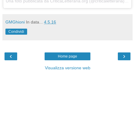
Una foto pubblicata da CriticaLetteraria.org (@criticaletteraria) in data:
GMGhioni
In data...
4.5.16
Condividi
‹
›
Home page
Visualizza versione web