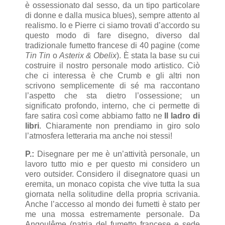
è ossessionato dal sesso, da un tipo particolare
di donne e dalla musica blues), sempre attento al
realismo. Io e Pierre ci siamo trovati d’accordo su
questo modo di fare disegno, diverso dal
tradizionale fumetto francese di 40 pagine (come
Tin Tin
o
Asterix & Obelix
). È stata la base su cui
costruire il nostro personale modo artistico. Ciò
che ci interessa è che Crumb e gli altri non
scrivono semplicemente di sé ma raccontano
l’aspetto che sta dietro l’ossessione; un
significato profondo, interno, che ci permette di
fare satira così come abbiamo fatto ne
Il ladro di
libri
. Chiaramente non prendiamo in giro solo
l’atmosfera letteraria ma anche noi stessi!
P.:
Disegnare per me è un’attività personale, un
lavoro tutto mio e per questo mi considero un
vero outsider. Considero il disegnatore quasi un
eremita, un monaco copista che vive tutta la sua
giornata nella solitudine della propria scrivania.
Anche l’accesso al mondo dei fumetti è stato per
me una mossa estremamente personale. Da
Angoulême (patria del fumetto francese e sede