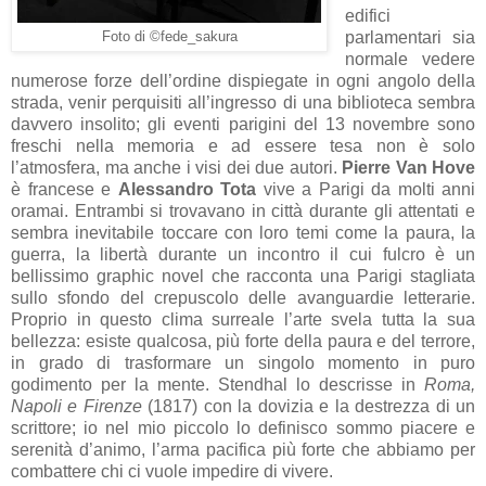
edifici
parlamentari sia
Foto di ©fede_sakura
normale vedere
numerose forze dell’ordine dispiegate in ogni angolo della
strada, venir perquisiti all’ingresso di una biblioteca sembra
davvero insolito; gli eventi parigini del 13 novembre sono
freschi nella memoria e ad essere tesa non è solo
l’atmosfera, ma anche i visi dei due autori.
Pierre Van Hove
è francese e
Alessandro Tota
vive a Parigi da molti anni
oramai. Entrambi si trovavano in città durante gli attentati e
sembra inevitabile toccare con loro temi come la paura, la
guerra, la libertà durante un incontro il cui fulcro è un
bellissimo graphic novel che racconta una Parigi stagliata
sullo sfondo del crepuscolo delle avanguardie letterarie.
Proprio in questo clima surreale l’arte svela tutta la sua
bellezza: esiste qualcosa, più forte della paura e del terrore,
in grado di trasformare un singolo momento in puro
godimento per la mente. Stendhal lo descrisse in
Roma,
Napoli e Firenze
(1817) con la dovizia e la destrezza di un
scrittore; io nel mio piccolo lo definisco sommo piacere e
serenità d’animo, l’arma pacifica più forte che abbiamo per
combattere chi ci vuole impedire di vivere.