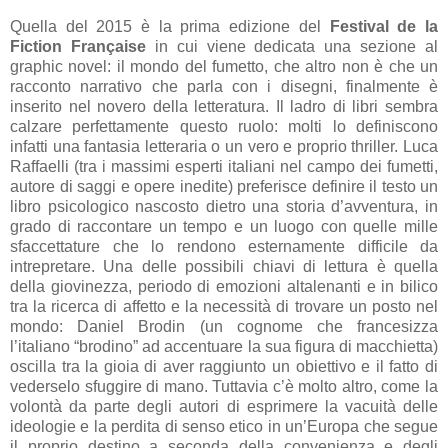
Quella del 2015 è la prima edizione del
Festival de la
Fiction Française
in cui viene dedicata una sezione al
graphic novel: il mondo del fumetto, che altro non è che un
racconto narrativo che parla con i disegni, finalmente è
inserito nel novero della letteratura. Il ladro di libri sembra
calzare perfettamente questo ruolo: molti lo definiscono
infatti una fantasia letteraria o un vero e proprio thriller. Luca
Raffaelli (tra i massimi esperti italiani nel campo dei fumetti,
autore di saggi e opere inedite) preferisce definire il testo un
libro psicologico nascosto dietro una storia d’avventura, in
grado di raccontare un tempo e un luogo con quelle mille
sfaccettature che lo rendono esternamente difficile da
intrepretare. Una delle possibili chiavi di lettura è quella
della giovinezza, periodo di emozioni altalenanti e in bilico
tra la ricerca di affetto e la necessità di trovare un posto nel
mondo: Daniel Brodin (un cognome che francesizza
l’italiano “brodino” ad accentuare la sua figura di macchietta)
oscilla tra la gioia di aver raggiunto un obiettivo e il fatto di
vederselo sfuggire di mano. Tuttavia c’è molto altro, come la
volontà da parte degli autori di esprimere la vacuità delle
ideologie e la perdita di senso etico in un’Europa che segue
il proprio destino a seconda della convenienza e degli