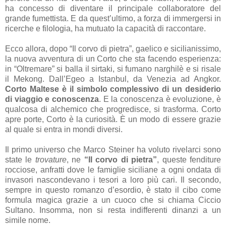
ha concesso di diventare il principale collaboratore del
grande fumettista. E da quest’ultimo, a forza di immergersi in
ricerche e filologia, ha mutuato la capacità di raccontare.
Ecco allora, dopo “Il corvo di pietra”, gaelico e sicilianissimo,
la nuova avventura di un Corto che sta facendo esperienza:
in “Oltremare” si balla il sirtaki, si fumano narghilè e si risale
il Mekong. Dall’Egeo a Istanbul, da Venezia ad Angkor.
Corto Maltese è il simbolo complessivo di un desiderio
di viaggio e conoscenza
. E la conoscenza è evoluzione, è
qualcosa di alchemico che progredisce, si trasforma. Corto
apre porte, Corto è la curiosità. È un modo di essere grazie
al quale si entra in mondi diversi.
Il primo universo che Marco
Steiner ha voluto rivelarci sono
state le
trovature
, ne
“Il corvo di pietra”
, queste fenditure
rocciose, anfratti dove le famiglie siciliane a ogni ondata di
invasori nascondevano i tesori a loro più cari. Il secondo,
sempre in questo romanzo d’esordio, è stato il cibo come
formula magica grazie a un cuoco che si chiama Ciccio
Sultano. Insomma, non si resta indifferenti dinanzi a un
simile nome.