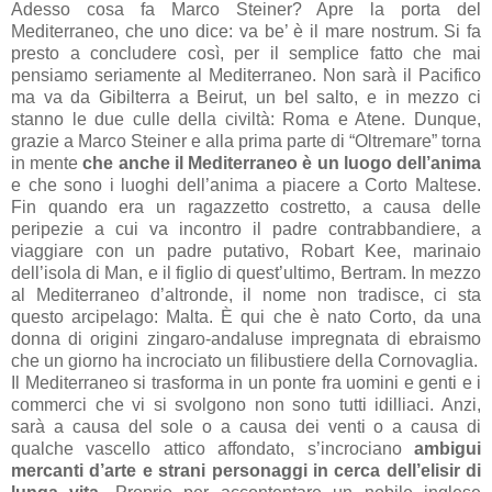
Adesso cosa fa Marco Steiner? Apre la porta del
Mediterraneo, che uno dice: va be’ è il mare nostrum. Si fa
presto a concludere così, per il semplice fatto che mai
pensiamo seriamente al Mediterraneo. Non sarà il Pacifico
ma va da Gibilterra a Beirut, un bel salto, e in mezzo ci
stanno le due culle della civiltà: Roma e Atene. Dunque,
grazie a Marco Steiner e alla prima parte di “Oltremare” torna
in mente
che anche il Mediterraneo è un luogo dell’anima
e che sono i luoghi dell’anima a piacere a Corto Maltese.
Fin quando era un ragazzetto costretto, a causa delle
peripezie a cui va incontro il padre contrabbandiere, a
viaggiare con un padre putativo,
Robart Kee, marinaio
dell’isola di Man,
e il figlio di quest’ultimo, Bertram. In mezzo
al Mediterraneo d’altronde, il nome non tradisce, ci sta
questo arcipelago: Malta. È qui che è nato Corto, da una
donna di origini zingaro-andaluse impregnata di ebraismo
che un giorno ha incrociato un filibustiere della Cornovaglia.
Il Mediterraneo si trasforma in un ponte fra uomini e genti e i
commerci che vi si svolgono non sono tutti idilliaci. Anzi,
sarà a causa del sole o a causa dei venti o a causa di
qualche vascello attico affondato, s’incrociano
ambigui
mercanti d’arte e strani personaggi in cerca dell’elisir di