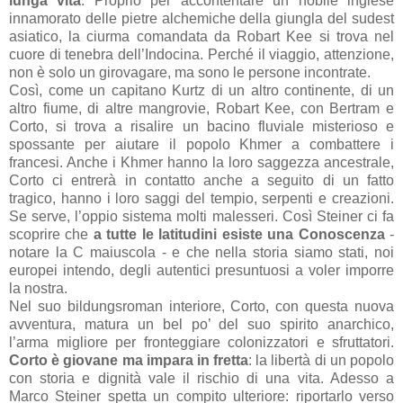
lunga vita
. Proprio per accontentare un nobile inglese
innamorato delle pietre alchemiche della giungla del sudest
asiatico, la ciurma comandata da Robart Kee si trova nel
cuore di tenebra dell’Indocina. Perché il viaggio, attenzione,
non è solo un girovagare, ma sono le persone incontrate.
Così, come un capitano Kurtz di un altro continente, di un
altro fiume, di altre mangrovie, Robart Kee, con Bertram e
Corto, si trova a risalire un bacino fluviale misterioso e
spossante per aiutare il popolo Khmer a combattere i
francesi. Anche i Khmer hanno la loro saggezza ancestrale,
Corto ci entrerà in contatto anche a seguito di un fatto
tragico, hanno i loro
saggi del tempio, serpenti e creazioni.
Se serve, l’oppio sistema molti malesseri. Così Steiner ci fa
scoprire che
a tutte le latitudini esiste una Conoscenza
-
notare
la C
maiuscola - e che nella storia siamo stati, noi
europei intendo, degli autentici presuntuosi a voler imporre
la nostra.
Nel suo bildungsroman interiore, Corto, con questa nuova
avventura, matura un bel po’ del suo spirito anarchico,
l’arma migliore per fronteggiare colonizzatori e sfruttatori.
Corto è giovane ma impara in fretta
: la libertà di un popolo
con storia e dignità vale il rischio di una vita. Adesso a
Marco Steiner spetta un compito ulteriore: riportarlo verso