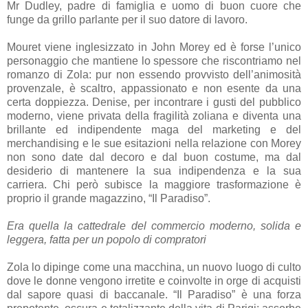
Mr Dudley, padre di famiglia e uomo di buon cuore che
funge da grillo parlante per il suo datore di lavoro.
Mouret viene inglesizzato in John Morey ed è forse l’unico
personaggio che mantiene lo spessore che riscontriamo nel
romanzo di Zola: pur non essendo provvisto dell’animosità
provenzale, è scaltro, appassionato e non esente da una
certa doppiezza. Denise, per incontrare i gusti del pubblico
moderno, viene privata della fragilità zoliana e diventa una
brillante ed indipendente maga del marketing e del
merchandising e le sue esitazioni nella relazione con Morey
non sono date dal decoro e dal buon costume, ma dal
desiderio di mantenere la sua indipendenza e la sua
carriera. Chi però subisce la maggiore trasformazione è
proprio il grande magazzino, “Il Paradiso”.
Era quella la cattedrale del commercio moderno, solida e
leggera, fatta per un popolo di compratori
Zola lo dipinge come una macchina, un nuovo luogo di culto
dove le donne vengono irretite e coinvolte in orge di acquisti
dal sapore quasi di baccanale. “Il Paradiso” è una forza