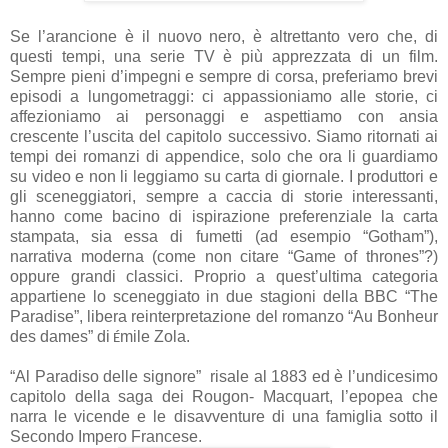
Se l’arancione è il nuovo nero, è altrettanto vero che, di
questi tempi, una serie TV è più apprezzata di un film.
Sempre pieni d’impegni e sempre di corsa, preferiamo brevi
episodi a lungometraggi: ci appassioniamo alle storie, ci
affezioniamo ai personaggi e aspettiamo con ansia
crescente l’uscita del capitolo successivo. Siamo ritornati ai
tempi dei romanzi di appendice, solo che ora li guardiamo
su video e non li leggiamo su carta di giornale. I produttori e
gli sceneggiatori, sempre a caccia di storie interessanti,
hanno come bacino di ispirazione preferenziale la carta
stampata, sia essa di fumetti (ad esempio “Gotham”),
narrativa moderna (come non citare “Game of thrones”?)
oppure grandi classici. Proprio a quest’ultima categoria
appartiene lo sceneggiato in due stagioni della BBC “The
Paradise”, libera reinterpretazione del romanzo “Au Bonheur
des dames” di
mile Zola.
É
“Al Paradiso delle signore”
risale al 1883 ed è l’undicesimo
capitolo della saga dei Rougon- Macquart, l’epopea che
narra le vicende e le disavventure di una famiglia sotto il
Secondo Impero Francese.