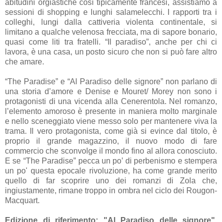
abitudini orgiastiche così tipicamente francesi, assistiamo a
sessioni di shopping e lunghi salamelecchi. I rapporti tra i
colleghi, lungi dalla cattiveria violenta continentale, si
limitano a qualche velenosa frecciata, ma di sapore bonario,
quasi come liti tra fratelli. “Il paradiso”, anche per chi ci
lavora, è una casa, un posto sicuro che non si può fare altro
che amare.
“The Paradise” e “Al Paradiso delle signore” non parlano di
una storia d’amore e Denise e Mouret/ Morey non sono i
protagonisti di una vicenda alla Cenerentola. Nel romanzo,
l’elemento amoroso è presente in maniera molto marginale
e nello sceneggiato viene messo solo per mantenere viva la
trama. Il vero protagonista, come già si evince dal titolo, è
proprio il grande magazzino, il nuovo modo di fare
commercio che sconvolge il mondo fino al allora conosciuto.
E se “The Paradise” pecca un po’ di perbenismo e stempera
un po' questa epocale rivoluzione, ha come grande merito
quello di far scoprire uno dei romanzi di Zola che,
ingiustamente, rimane troppo in ombra nel ciclo dei Rougon-
Macquart.
Edizione di riferimento: "Al Paradiso delle signore",