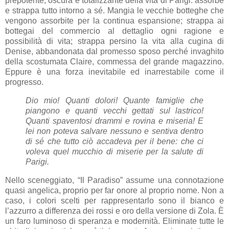
prepotente, oscura e totalizzante della vita di Parigi: assorbe
e strappa tutto intorno a sé. Mangia le vecchie botteghe che
vengono assorbite per la continua espansione; strappa ai
bottegai del commercio al dettaglio ogni ragione e
possibilità di vita; strappa persino la vita alla cugina di
Denise, abbandonata dal promesso sposo perché invaghito
della scostumata Claire, commessa del grande magazzino.
Eppure è una forza inevitabile ed inarrestabile come il
progresso.
Dio mio! Quanti dolori! Quante famiglie che
piangono e quanti vecchi gettati sul lastrico!
Quanti spaventosi drammi e rovina e miseria! E
lei non poteva salvare nessuno e sentiva dentro
di sé che tutto ciò accadeva per il bene: che ci
voleva quel mucchio di miserie per la salute di
Parigi.
Nello sceneggiato, “Il Paradiso” assume una connotazione
quasi angelica, proprio per far onore al proprio nome. Non a
caso, i colori scelti per rappresentarlo sono il bianco e
l’azzurro a differenza dei rossi e oro della versione di Zola. È
un faro luminoso di speranza e modernità. Eliminate tutte le