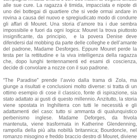
alle sue cure. La ragazza è timida, impacciata e nipote di
uno dei bottegai di quartiere che si vede ormai andare in
rovina a causa del nuovo e spregiudicato modo di condurre
gli affari di Mouret. Una storia d’amore tra i due sembra
impossibile e fuori da ogni logica: Mouret la trova piuttosto
insignificante, da principio,
e la povera Denise deve
difendersi dal mobbing da parte delle colleghe e dell’amante
del padrone, Madame Desforges. Eppure Mouret perde la
testa per la rettitudine e la viva intelligenza della ragazza
che, dopo lunghi tentennamenti ed esami di coscienza,
decide di convolare a nozze con il suo padrone.
“The Paradise” prende l’avvio dalla trama di Zola, ma
giunge a risultati e conclusioni molto diverse: si tratta di un
ottimo esempio di cose il classico, fonte di ispirazione, sia
stato adattato ai gusti di questo millennio. Anzitutto, la storia
viene spostata in Inghilterra con tutti le necessità e gli
adattamenti del caso: tutto si ammanta di qualunquistico
perbenismo inglese. Madame Deforges, da frivola
mantenuta, viene trasformata in Katherine Glendenning,
rampolla della più alta nobiltà britannica; Bourdoncle, nel
romanzo misogino e freddo braccio destro di Mouret, diviene