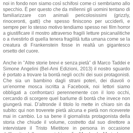
noi in fondo non siamo così schifosi come ci sembriamo allo
specchio. È per questo che da millenni gli uomini tentano di
familiarizzare con animali pericolosissimi (grizzly,
rinoceronti, gatti) che spesso finiscono per ucciderli, e
sempre per lo stesso motivo tendiamo spesso nei film horror
a giustificare il mostro attraverso fragili letture psicanalitiche
o a rivestirlo di quella tenera fragilità tutta umana come se la
creatura di Frankenstein fosse in realtà un gigantesco
orsetto del cuore.
Anche in "Altre storie brevi e senza pietà" di Marco Taddei e
Simone Angelini (Bel-Ami Edizioni, 2013) il nostro sguardo
è portato a trovare la bontà negli occhi dei suoi protagonisti.
Che sia un bambino dagli strani poteri, dei diavoli o
un'enorme mosca iscritta a Facebook, noi lettori siamo
obbligati a confrontarci perennemente con il loro occhi,
cercando di scorgere quel barlume di bontà che invece non
giungerà mai. D'altronde il titolo lo mette in chiaro sin da
subito: qui non troverete pietà alcuna e pietà non riceverete
mai in cambio. Lo sa bene il giornalista protagonista della
storia che chiude il volume, costretto dal suo direttore a
intervistare il Tristo Mietitore in persona in occasione