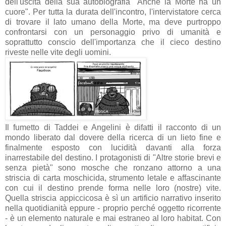
dell'uscita della sua autobiografia "Anche la Morte ha un
cuore". Per tutta la durata dell'incontro, l'intervistatore cerca
di trovare il lato umano della Morte, ma deve purtroppo
confrontarsi con un personaggio privo di umanità e
soprattutto conscio dell'importanza che il cieco destino
riveste nelle vite degli uomini.
Il fumetto di Taddei e Angelini è difatti il racconto di un
mondo liberato dal dovere della ricerca di un lieto fine e
finalmente esposto con lucidità davanti alla forza
inarrestabile del destino. I protagonisti di "Altre storie brevi e
senza pietà" sono mosche che ronzano attorno a una
striscia di carta moschicida, strumento letale e affascinante
con cui il destino prende forma nelle loro (nostre) vite.
Quella striscia appiccicosa è sì un artificio narrativo inserito
nella quotidianità eppure - proprio perché oggetto ricorrente
- è un elemento naturale e mai estraneo al loro habitat. Con