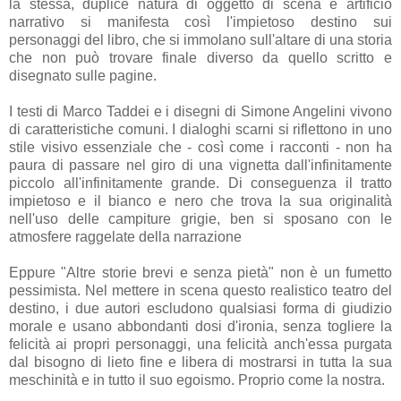
la stessa, duplice natura di oggetto di scena e artificio
narrativo si manifesta così l'impietoso destino sui
personaggi del libro, che si immolano sull'altare di una storia
che non può trovare finale diverso da quello scritto e
disegnato sulle pagine.
I testi di Marco Taddei e i disegni di Simone Angelini vivono
di caratteristiche comuni. I dialoghi scarni si riflettono in uno
stile visivo essenziale che - così come i racconti - non ha
paura di passare nel giro di una vignetta dall'infinitamente
piccolo all'infinitamente grande. Di conseguenza il tratto
impietoso e il bianco e nero che trova la sua originalità
nell'uso delle campiture grigie, ben si sposano con le
atmosfere raggelate della narrazione
Eppure "Altre storie brevi e senza pietà" non è un fumetto
pessimista. Nel mettere in scena questo realistico teatro del
destino, i due autori escludono qualsiasi forma di giudizio
morale e usano abbondanti dosi d'ironia, senza togliere la
felicità ai propri personaggi, una felicità anch'essa purgata
dal bisogno di lieto fine e libera di mostrarsi in tutta la sua
meschinità e in tutto il suo egoismo. Proprio come la nostra.