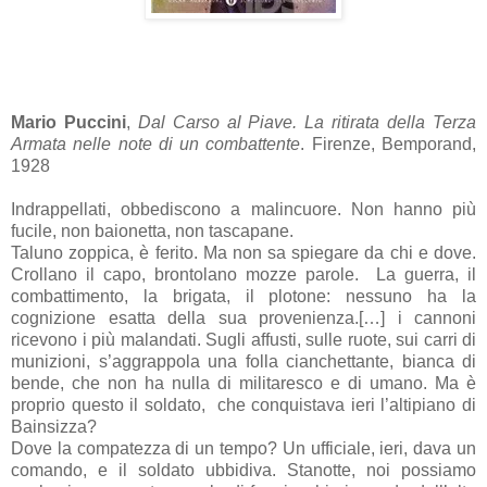
Mario Puccini
,
Dal Carso al Piave. La ritirata della Terza
Armata nelle note di un combattente
. Firenze, Bemporand,
1928
Indrappellati, obbediscono a malincuore. Non hanno più
fucile, non baionetta, non tascapane.
Taluno zoppica, è ferito. Ma non sa spiegare da chi e dove.
Crollano il capo, brontolano mozze parole. La guerra, il
combattimento, la brigata, il plotone: nessuno ha la
cognizione esatta della sua provenienza.[…] i cannoni
ricevono i più malandati. Sugli affusti, sulle ruote, sui carri di
munizioni, s’aggrappola una folla cianchettante, bianca di
bende, che non ha nulla di militaresco e di umano. Ma è
proprio questo il soldato, che conquistava ieri l’altipiano di
Bainsizza?
Dove la compatezza di un tempo? Un ufficiale, ieri, dava un
comando, e il soldato ubbidiva. Stanotte, noi possiamo