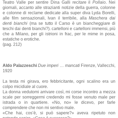
Teatro Valle per sentire Dina Galli recitare il
Pollaio
. Nei
giornali, accanto alle strazianti notizie della guerra, colonne
e colonne di reclame dedicate alla super diva Lyda Borelli,
alle film sensazionali, Ivan il terribile, alla
Maschera dai
denti bianchi
(ma se tutto il Carso è un biancheggiare di
teschi dai denti bianchi?). cartelloni e cartelloni immensi, più
che a Milano, per gli istrioni in frac, per le mime in posa,
estatiche o erotiche.
(pag. 212)
Aldo Palazzeschi
Due imperi … mancati
Firenze, Vallecchi,
1920
La testa mi girava, ero febbricitante, ogni scalino era un
colpo micidiale al cuore.
La donna vedutomi arrivare così, mi corse incontro a mezza
scale per sorreggermi credendo mi fosse venuto male per
istrada o in quartiere. «No, no» le dicevo, per farle
comprendere che non mi sentivo male.
«Che hai, cos’è, si può sapere?» aveva ripetuto non