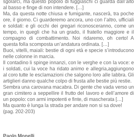
sgolarci, ma questo popolo di fuggiaschi ci guarda dall’alto
al basso e finge di non intendere. […]
Ma, da questa notte chiusa e fumigante, nascerà, tra poche
ore, il giorno. Ci guarderemo ancora, uno con l’altro, ufficiali
e soldati: e gli occhi dei gregari riconosceranno, come un
tempo, in quegli che ha un grado, il fratello maggiore e il
compagno di combattimento. Noi ridaremo, oh certo! A
questa folla scomposta un’andatura ordinata. […]
Buoi, vitelli, maiali: bestie di ogni età e specie s’introducono
nelle colonne in marcia.
Il contadino li spinge innanzi, con le verghe e con la voce: e
i soldati, cui la voce ha ridato animo e allegria,aggiungono
al coro tutte le esclamazioni che salgono loro alle labbra. Gli
artiglieri danno qualche colpo di frusta alle bestie più restie.
Sembra una carovana macabra. Di gente che vada verso un
gran cimitero a seppellire il frutto del lavoro e dell’amore di
un popolo: con armi impotenti e finte, di mascherata […]
Ma quanto è lunga la strada per andare non si sa dove!
(pag. 202-203)
Paolo Monelli