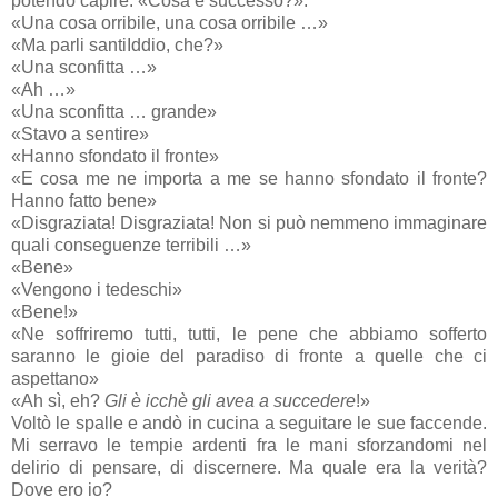
potendo capire. «Cosa è successo?».
«Una cosa orribile, una cosa orribile …»
«Ma parli santiIddio, che?»
«Una sconfitta …»
«Ah …»
«Una sconfitta … grande»
«Stavo a sentire»
«Hanno sfondato il fronte»
«E cosa me ne importa a me se hanno sfondato il fronte?
Hanno fatto bene»
«Disgraziata! Disgraziata! Non si può nemmeno immaginare
quali conseguenze terribili …»
«Bene»
«Vengono i tedeschi»
«Bene!»
«Ne soffriremo tutti, tutti, le pene che abbiamo sofferto
saranno le gioie del paradiso di fronte a quelle che ci
aspettano»
«Ah sì, eh?
Gli è icchè gli avea a succedere
!»
Voltò le spalle e andò in cucina a seguitare le sue faccende.
Mi serravo le tempie ardenti fra le mani sforzandomi nel
delirio di pensare, di discernere. Ma quale era la verità?
Dove ero io?