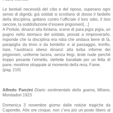
Le bestiali necessità del cibo e del riposo, superano ogni
senso di dignità; già soldati si scrollano di dosso il fardello
della disciplina, gettano contro l’ufficiale il loro odio, il loro
rancore, la soddisfazione d’essere prigionieri[…]
A Portule, dinanzi alla fontana, scene di para pigia pigia, un
pugno nello stomaco del soldato, provati a rimproverarlo,
risponde che la disciplina era roba che andava bene di là,
parapiglia da trivio e da bordello: e al passaggio, tronfio,
ilare, l’austriaco obeso dinanzi alla turba informe dei
prigionieri, uniforme lacera, senza fregi, teste nude perché
troppo pesante l’elmetto, stellette barattate per un fetta di
pane, mostrine strappate al momento della resa. Fame.
(pag. 210)
Alfredo Panzini
Diario sentimentale della guerra
, Milano,
Mondadori 1923
Domenica 3 novembre giorno dalle notizie tragiche da
Caporetto. Alle ore cinque, non c’era più un posto libero al