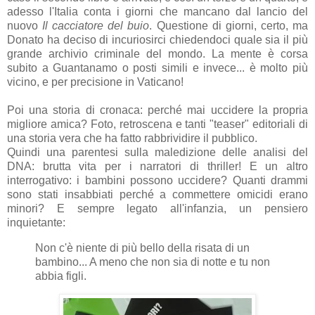
adesso l'Italia conta i giorni che mancano dal lancio del
nuovo
Il cacciatore del buio
. Questione di giorni, certo, ma
Donato ha deciso di incuriosirci chiedendoci quale sia il più
grande archivio criminale del mondo. La mente è corsa
subito a Guantanamo o posti simili e invece... è molto più
vicino, e per precisione in Vaticano!
Poi una storia di cronaca: perché mai uccidere la propria
migliore amica? Foto, retroscena e tanti "teaser" editoriali di
una storia vera che ha fatto rabbrividire il pubblico.
Quindi una parentesi sulla maledizione delle analisi del
DNA: brutta vita per i narratori di thriller! E un altro
interrogativo: i bambini possono uccidere? Quanti drammi
sono stati insabbiati perché a commettere omicidi erano
minori? E sempre legato all'infanzia, un pensiero
inquietante:
Non c'è niente di più bello della risata di un
bambino... A meno che non sia di notte e tu non
abbia figli.