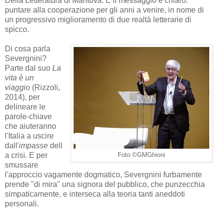
Della Letteratura di Mantova. E il messaggio è chiaro:
puntare alla cooperazione per gli anni a venire, in nome di
un progressivo miglioramento di due realtà letterarie di
spicco.
Di cosa parla
Severgnini?
Parte dal suo
La
vita è un
viaggio
(Rizzoli,
2014), per
delineare le
parole-chiave
che aiuteranno
l'Italia a uscire
dall'
impasse
dell
a crisi. E per
Foto ©GMGhioni
smussare
l'approccio vagamente dogmatico, Severgnini furbamente
prende "di mira" una signora del pubblico, che punzecchia
simpaticamente, e interseca alla teoria tanti aneddoti
personali.