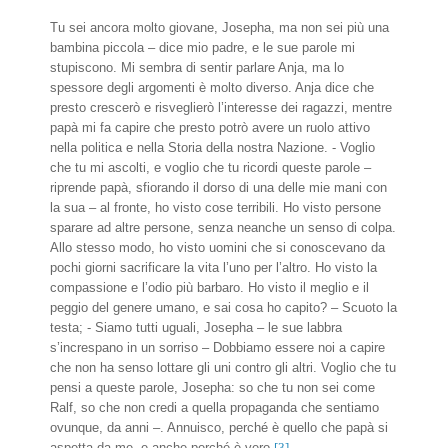
Tu sei ancora molto giovane, Josepha, ma non sei più una
bambina piccola – dice mio padre, e le sue parole mi
stupiscono. Mi sembra di sentir parlare Anja, ma lo
spessore degli argomenti è molto diverso. Anja dice che
presto crescerò e risveglierò l’interesse dei ragazzi, mentre
papà mi fa capire che presto potrò avere un ruolo attivo
nella politica e nella Storia della nostra Nazione. - Voglio
che tu mi ascolti, e voglio che tu ricordi queste parole –
riprende papà, sfiorando il dorso di una delle mie mani con
la sua – al fronte, ho visto cose terribili. Ho visto persone
sparare ad altre persone, senza neanche un senso di colpa.
Allo stesso modo, ho visto uomini che si conoscevano da
pochi giorni sacrificare la vita l’uno per l’altro. Ho visto la
compassione e l’odio più barbaro. Ho visto il meglio e il
peggio del genere umano, e sai cosa ho capito? – Scuoto la
testa; - Siamo tutti uguali, Josepha – le sue labbra
s’increspano in un sorriso – Dobbiamo essere noi a capire
che non ha senso lottare gli uni contro gli altri. Voglio che tu
pensi a queste parole, Josepha: so che tu non sei come
Ralf, so che non credi a quella propaganda che sentiamo
ovunque, da anni –. Annuisco, perché è quello che papà si
aspetta da me, e anche perché è vero.
[3]