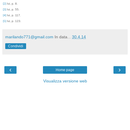
[2]
Ivi, p. 8.
[3]
Ivi, p. 55.
[4]
Ivi, p. 117.
[5]
Ivi, p. 123.
marilando771@gmail.com
In data...
30.4.14
Condividi
‹
›
Home page
Visualizza versione web