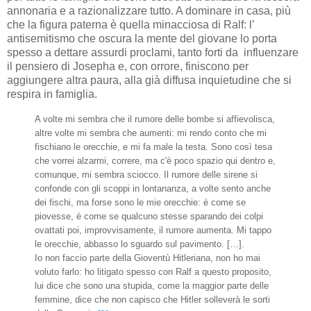
annonaria e a razionalizzare tutto. A dominare in casa, più
che la figura paterna è quella minacciosa di Ralf: l’
antisemitismo che oscura la mente del giovane lo porta
spesso a dettare assurdi proclami, tanto forti da influenzare
il pensiero di Josepha e, con orrore, finiscono per
aggiungere altra paura, alla già diffusa inquietudine che si
respira in famiglia.
A volte mi sembra che il rumore delle bombe si affievolisca,
altre volte mi sembra che aumenti: mi rendo conto che mi
fischiano le orecchie, e mi fa male la testa. Sono così tesa
che vorrei alzarmi, correre, ma c'è poco spazio qui dentro e,
comunque, mi sembra sciocco. Il rumore delle sirene si
confonde con gli scoppi in lontananza, a volte sento anche
dei fischi, ma forse sono le mie orecchie: è come se
piovesse, è come se qualcuno stesse sparando dei colpi
ovattati poi, improvvisamente, il rumore aumenta. Mi tappo
le orecchie, abbasso lo sguardo sul pavimento. […].
Io non faccio parte della Gioventù Hitleriana, non ho mai
voluto farlo: ho litigato spesso con Ralf a questo proposito,
lui dice che sono una stupida, come la maggior parte delle
femmine, dice che non capisco che Hitler solleverà le sorti