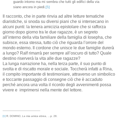
guardo intorno ma mi sembra che tutti gli edifici della via
siano ancora in piedi.
[5]
Il racconto, che in parte rinvia ad altre letture tematiche
diaristiche, si snoda su diversi piani che si intersecano in
alcuni punti: la tenera amicizia epistolare che si rafforza
giorno dopo giorno tra le due ragazze, è un segreto
all’interno della vita familiare della famiglia di Iosepha, che
subisce, essa stessa, tutto ciò che riguarda l’orrore del
mondo esterno. Il cordone che unisce le due famiglie durerà
a lungo? Ralf rimarrà per sempre all’oscuro di tutto? Quale
destino riserverà la vita alle due ragazze?
La lunga narrazione ha, nella terza parte, il suo punto di
svolta e di riscatto morale e sociale. Toccherà infatti a Rina,
il compito importante di testimoniare, attraverso un simbolico
e toccante passaggio di consegne ciò che è accaduto
perché ancora una volta il ricordo degli avvenimenti possa
vivere e
imprimersi nella mente del lettore.
[1]
R. DOMINO,
La mia amica ebrea
, …p. 28.