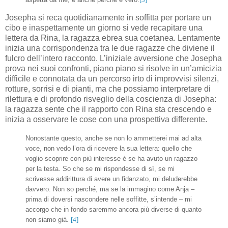
Josepha si reca quotidianamente in soffitta per portare un
cibo e inaspettamente un giorno si vede recapitare una
lettera da Rina, la ragazza ebrea sua coetanea. Lentamente
inizia una corrispondenza tra le due ragazze che diviene il
fulcro dell’intero racconto. L’iniziale avversione che Josepha
prova nei suoi confronti, piano piano si risolve in un’amicizia
difficile e connotata da un percorso irto di improvvisi silenzi,
rotture, sorrisi e di pianti, ma che possiamo interpretare di
rilettura e di profondo risveglio della coscienza di Josepha:
la ragazza sente che il rapporto con Rina sta crescendo e
inizia a osservare le cose con una prospettiva differente.
Nonostante questo, anche se non lo ammetterei mai ad alta
voce, non vedo l’ora di ricevere la sua lettera: quello che
voglio scoprire con più interesse è se ha avuto un ragazzo
per la testa. So che se mi rispondesse di sì, se mi
scrivesse addirittura di avere un fidanzato, mi deluderebbe
davvero. Non so perché, ma se la immagino come Anja –
prima di doversi nascondere nelle soffitte, s’intende – mi
accorgo che in fondo saremmo ancora più diverse di quanto
non siamo già.
[4]