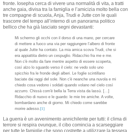
fronte. Iosepha cerca di vivere una normalità di vita, a tratti
anche gaia, divisa tra la famiglia e l’amicizia molto bella con
tre compagne di scuola, Anja, Trudi e Jutte con le quali
trascorre del tempo all’interno di un panorama politico
bellico che ha già lasciato segni devastanti:
Mi schermo gli occhi con il dorso di una mano, per cercare
di mettere a fuoco una via per raggiungere l’albero di fronte
al quale Jutte ha contato. La mia amica scova Trudi, che si
era appiattita dietro un cespuglio. Ridacchio fra me e me.
Non c'è molto da fare mentre aspetto di essere scoperta,
così alzo lo sguardo verso il cielo: ne vedo solo uno
spicchio fra le fronde degli alberi. Le foglie scintillano
baciate dai raggi del sole. Non c'è neanche una nuvola e mi
chiedo cosa vedono i soldati quando volano nel cielo così
azzurro. Chissà com'è bella la Terra vista da lassù. […]
Ridacchio di nuovo e le guardo: le mie tre amiche. A volte,
bombardano anche di giorno. Mi chiedo come sarebbe
morire adesso.
[1]
La guerra è un avvenimento annichilente per tutti: il clima di
terrore si respira ovunque, il cibo comincia a scarseggiare
per tutte le famiglie che sono costrette a utilizzare la tessera