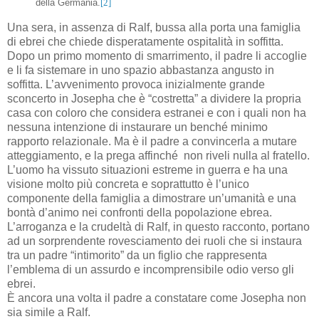
della Germania.
[2]
Una sera, in assenza di Ralf, bussa alla porta una famiglia
di ebrei che chiede disperatamente ospitalità in soffitta.
Dopo un primo momento di smarrimento, il padre li accoglie
e li fa sistemare in uno spazio abbastanza angusto in
soffitta. L’avvenimento provoca inizialmente grande
sconcerto in Josepha che è “costretta” a dividere la propria
casa con coloro che considera estranei e con i quali non ha
nessuna intenzione di instaurare un benché minimo
rapporto relazionale. Ma è il padre a convincerla a mutare
atteggiamento, e la prega affinché non riveli nulla al fratello.
L’uomo ha vissuto situazioni estreme in guerra e ha una
visione molto più concreta e soprattutto è l’unico
componente della famiglia a dimostrare un’umanità e una
bontà d’animo nei confronti della popolazione ebrea.
L’arroganza e la crudeltà di Ralf, in questo racconto, portano
ad un sorprendente rovesciamento dei ruoli che si instaura
tra un padre “intimorito” da un figlio che rappresenta
l’emblema di un assurdo e incomprensibile odio verso gli
ebrei.
È ancora una volta il padre a constatare come Josepha non
sia simile a Ralf.