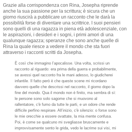
Grazie alla corrispondenza con Rina, Josepha riprende
anche la sua passione per la scrittura; è sicura che un
giorno riuscirà a pubblicare un racconto che le darà la
possibilità forse di diventare una scrittrice. I suoi pensieri
sono quelli di una ragazza in piena età adolescenziale, con
le aspirazioni, i desideri e i sogni, i primi amori di una
qualunque ragazza; speranze che sono anche quelle di
Rina la quale riesce a vedere il mondo che sta fuori
attraverso i racconti scritti da Josepha.
È così che immagino l’apocalisse. Una volta, scrissi un
racconto al riguardo: era prima della guerra e probabilmente,
se avessi quel racconto fra le mani adesso, lo giudicherei
infantile. Il fatto però è che queste scene mi ricordano
davvero quelle che descrissi nel racconto, il giorno dopo la
fine del mondo. Qua il mondo non è finito, ma sembra di sì:
le persone sono solo sagome che si muovono al
rallentatore, c'è fumo da tutte le parti, e un odore che rende
difficile perfino respirare. All’inizio, c'è silenzio: o forse sono
le mie orecchie a essere ovattate, la mia mente confusa.
Poi, è come se qualcuno mi svegliasse bruscamente e
improvvisamente sento le grida, vedo le lacrime sui visi, mi