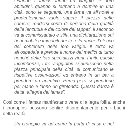
Quando i famas fanno un viaggio, le loro
abitudini, quando si fermano a dormire in una
città, sono le seguenti: una fama va all’hotel e
prudentemente vuole sapere il prezzo delle
camere, rendersi conto di persona della qualità
delle lenzuola e del colore dei tappeti. Il secondo
va al commissariato e stila una dichiarazione sui
beni mobili e immobili dei tre e fa anche l’elenco
del contenuto delle loro valigie. Il terzo va
all’ospedale e prende il nome dei medici di turno
nonché delle loro specializzazioni. Finite queste
incombenze, i tre viaggiatori si riuniscono nella
piazza principale della città, si comunicano le
rispettive osservazioni ed entrano in un bar a
prendere un aperitivo. Prima però si prendono
per mano e fanno un girotondo. Questa danza è
detta “allegria dei famas”.
Così come i famas manifestano vene di allegra follia, anche
i cronopios possono sentire disorientamento per i buchi
della realtà.
Un cronopio va ad aprire la porta di casa e nel