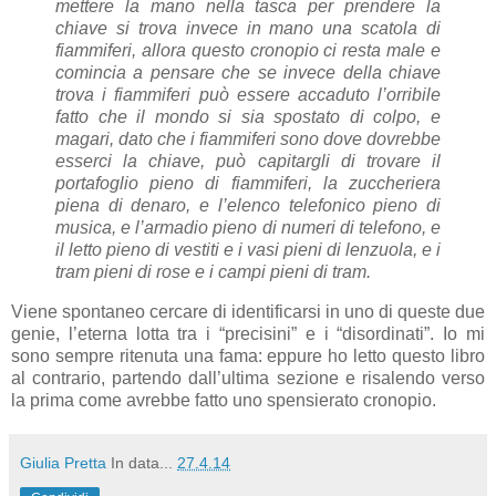
mettere la mano nella tasca per prendere la
chiave si trova invece in mano una scatola di
fiammiferi, allora questo cronopio ci resta male e
comincia a pensare che se invece della chiave
trova i fiammiferi può essere accaduto l’orribile
fatto che il mondo si sia spostato di colpo, e
magari, dato che i fiammiferi sono dove dovrebbe
esserci la chiave, può capitargli di trovare il
portafoglio pieno di fiammiferi, la zuccheriera
piena di denaro, e l’elenco telefonico pieno di
musica, e l’armadio pieno di numeri di telefono, e
il letto pieno di vestiti e i vasi pieni di lenzuola, e i
tram pieni di rose e i campi pieni di tram.
Viene spontaneo cercare di identificarsi in uno di queste due
genie, l’eterna lotta tra i “precisini” e i “disordinati”. Io mi
sono sempre ritenuta una fama: eppure ho letto questo libro
al contrario, partendo dall’ultima sezione e risalendo verso
la prima come avrebbe fatto uno spensierato cronopio.
Giulia Pretta
In data...
27.4.14