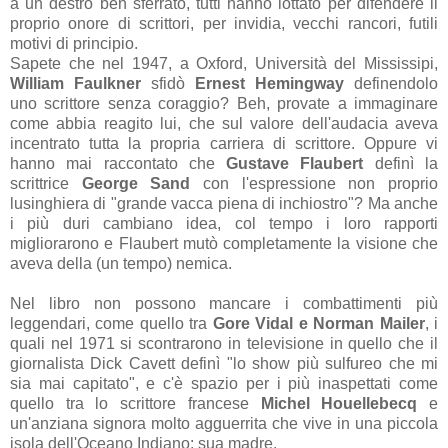
a un destro ben sferrato, tutti hanno lottato per difendere il
proprio onore di scrittori, per invidia, vecchi rancori, futili
motivi di principio.
Sapete che nel 1947, a Oxford, Università del Mississipi,
William Faulkner
sfidò
Ernest Hemingway
definendolo
uno scrittore senza coraggio? Beh, provate a immaginare
come abbia reagito lui, che sul valore dell'audacia aveva
incentrato tutta la propria carriera di scrittore. Oppure vi
hanno mai raccontato che
Gustave Flaubert
definì la
scrittrice
George Sand
con l'espressione non proprio
lusinghiera di "grande vacca piena di inchiostro"? Ma anche
i più duri cambiano idea, col tempo i loro rapporti
migliorarono e Flaubert mutò completamente la visione che
aveva della (un tempo) nemica.
Nel libro non possono mancare i combattimenti più
leggendari, come quello tra
Gore Vidal e Norman Mailer
, i
quali nel 1971 si scontrarono in televisione in quello che il
giornalista Dick Cavett definì "lo show più sulfureo che mi
sia mai capitato", e c'è spazio per i più inaspettati come
quello tra lo scrittore francese
Michel Houellebecq
e
un'anziana signora molto agguerrita che vive in una piccola
isola dell'Oceano Indiano: sua madre.