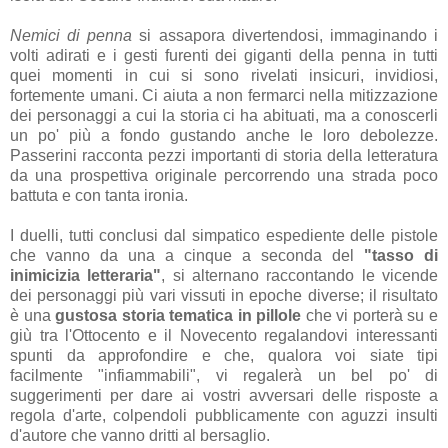
Nemici di penna
si assapora divertendosi, immaginando i
volti adirati e i gesti furenti dei giganti della penna in tutti
quei momenti in cui si sono rivelati insicuri, invidiosi,
fortemente umani. Ci aiuta a non fermarci nella mitizzazione
dei personaggi a cui la storia ci ha abituati, ma a conoscerli
un po' più a fondo gustando anche le loro debolezze.
Passerini racconta pezzi importanti di storia della letteratura
da una prospettiva originale percorrendo una strada poco
battuta e con tanta ironia.
I duelli, tutti conclusi dal simpatico espediente delle pistole
che vanno da una a cinque a seconda del
"tasso di
inimicizia letteraria"
, si alternano raccontando le vicende
dei personaggi più vari vissuti in epoche diverse; il risultato
è una
gustosa storia tematica in pillole
che vi porterà su e
giù tra l'Ottocento e il Novecento regalandovi interessanti
spunti da approfondire e che, qualora voi siate tipi
facilmente "infiammabili", vi regalerà un bel po' di
suggerimenti per dare ai vostri avversari delle risposte a
regola d'arte, colpendoli pubblicamente con aguzzi insulti
d'autore che vanno dritti al bersaglio.