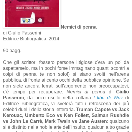
Nemici di penna
di Giulio Passerini
Editrice Bibliografica, 2014
90 pagg.
Che gli scrittori fossero persone litigiose c'era un po' da
aspettarselo, ma in pochi forse immaginano quanti scontri a
colpi di penna (e non solo!) si siano svolti nell'arena
pubblica, di fronte ai cento occhi della pubblica opinione. Se
non siete ancora ferrati sull'argomento non preoccupatevi,
c'è tempo per recuperare.
Nemici di penna
di
Giulio
Passerini
, da poco uscito nella collana
I libri di Wuz
di
Editrice Bibliografica, vi svelerà tutti i retroscena dei più
celebri duelli della storia letteraria.
Truman Capote vs Jack
Kerouac, Umberto Eco vs Ken Follett, Salman Rushdie
vs John Le Carrè, Mark Twain vs Jane Austen
: qualcuno
si è distinto nella nobile arte dell'insulto, qualcun altro grazie