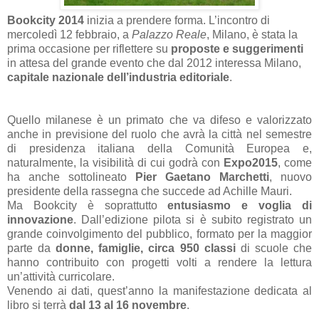
Bookcity 2014
inizia a prendere forma. L’incontro di
mercoledì 12 febbraio, a
Palazzo Reale
, Milano, è stata la
prima occasione per riflettere su
proposte e suggerimenti
in attesa del grande evento che dal 2012 interessa Milano,
capitale nazionale dell’industria editoriale
.
Quello milanese è un primato che va difeso e valorizzato
anche in previsione del ruolo che avrà la città nel semestre
di presidenza italiana della Comunità Europea e,
naturalmente, la visibilità di cui godrà con
Expo2015
, come
ha anche sottolineato
Pier Gaetano Marchetti
, nuovo
presidente della rassegna che succede ad Achille Mauri.
Ma Bookcity è soprattutto
entusiasmo e voglia di
innovazione
. Dall’edizione pilota si è subito registrato un
grande coinvolgimento del pubblico, formato per la maggior
parte da
donne, famiglie, circa 950 classi
di scuole che
hanno contribuito con progetti volti a rendere la lettura
un’attività curricolare.
Venendo ai dati, quest’anno la manifestazione dedicata al
libro si terrà
dal 13 al 16 novembre
.