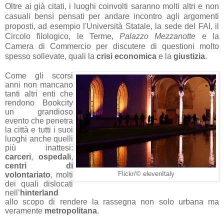
Oltre ai già citati, i luoghi coinvolti saranno molti altri e non
casuali bensì pensati per andare incontro agli argomenti
proposti, ad esempio l'Università Statale, la sede del FAI, il
Circolo filologico, le Terme,
Palazzo Mezzanotte
e la
Camera di Commercio per discutere di questioni molto
spesso sollevate, quali la
crisi economica
e la
giustizia
.
Come gli scorsi
anni non mancano
tanti altri enti che
rendono Bookcity
un grandioso
evento che penetra
la città e tutti i suoi
luoghi anche quelli
più inattesi:
carceri
,
ospedali
,
centri di
Flickr/
© elevenItaly
volontariato
, molti
dei quali dislocati
nell’
hinterland
allo scopo di rendere la rassegna non solo urbana ma
veramente
metropolitana
.