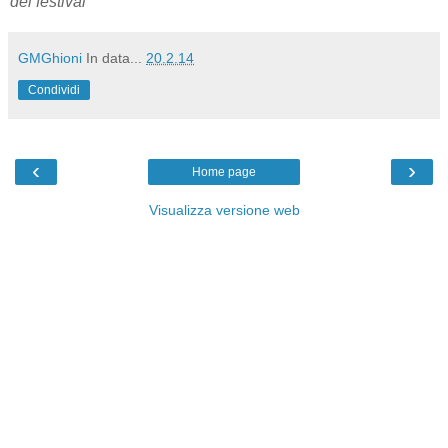
del festival
GMGhioni
In data...
20.2.14
Condividi
‹
›
Home page
Visualizza versione web