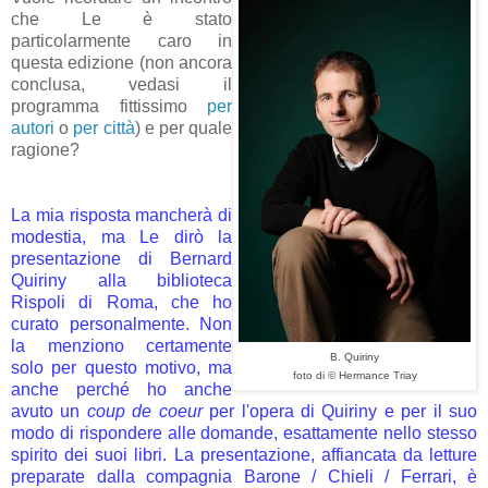
che Le è stato
particolarmente caro in
questa edizione (non ancora
conclusa, vedasi il
programma fittissimo
per
autori
o
per città
) e per quale
ragione?
La mia risposta mancherà di
modestia, ma Le dirò la
presentazione di Bernard
Quiriny alla biblioteca
Rispoli di Roma, che ho
curato personalmente. Non
la menziono certamente
B. Quiriny
solo per questo motivo, ma
foto di © Hermance Triay
anche perché ho anche
avuto un
coup de coeur
per l'opera di Quiriny e per il suo
modo di rispondere alle domande, esattamente nello stesso
spirito dei suoi libri. La presentazione, affiancata da letture
preparate dalla compagnia Barone / Chieli / Ferrari, è