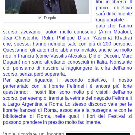
libri in libreria. Il
primo obiettivo
sarà difficilmente
M. Dugain
raggiungibile
dato che, l'anno
scorso, avevamo autori molto conosciuti (Amin Maalouf,
Jean-Christophe Rufin, Philippe Djian, Yasmina Khadra)
che, spesso, hanno riempito sale con più di 200 persone.
Quest'anno, gli autori che abbiamo invitato, anche se molto
noti in Francia (come Vassilis Alexakis, Didier Decoin, Marc
Dugain) non sono altrettanto conosciuti in Italia. Nonstante
ciò, pensiamo di riuscire a raggiungere la cifra dell'anno
scorso, senza però superarla.
Per quanto riguarda il secondo obiettivo, il nostro
partenariato con le librerie Feltrinelli è ancora più forte
quest'anno: i nostri libri sono molto più visibili dell'anno
scorso, per esempio, tramite la vetrina del negozio Feltrinelli
a Largo Argentina a Roma. Lo stesso discorso vale per le
librerie francesi di Roma, associate alla rassegna, e con le
biblioteche di Roma, nelle quali i libri del Festival si
possono prendere in prestito molto facilmente.
Vuole ricordare un incontro