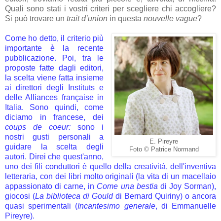
Quali sono stati i vostri criteri per scegliere chi accogliere?
Si può trovare un
trait d’union
in questa
nouvelle vague
?
Come ho detto, il criterio più
importante è la recente
pubblicazione. Poi, tra le
proposte fatte dagli editori,
la scelta viene fatta insieme
ai direttori degli Instituts e
delle Alliances française in
Italia. Sono quindi, come
diciamo in francese, dei
coups de coeur:
sono i
nostri gusti personali a
E. Pireyre
guidare la scelta degli
Foto © Patrice Normand
autori. Direi che quest'anno,
uno dei fili conduttori è quello della creatività, dell'inventiva
letteraria, con dei libri molto originali (la vita di un macellaio
appassionato di carne, in
Come una bestia
di Joy Sorman),
giocosi (
La biblioteca di Gould
di Bernard Quiriny) o ancora
quasi sperimentali (
Incantesimo generale
, di Emmanuelle
Pireyre).