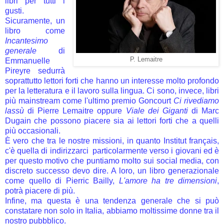
libri per tutti i
gusti.
Sicuramente, un
libro come
Incantesimo
generale
di
P. Lemaitre
Emmanuelle
Pireyre sedurrà
soprattutto lettori forti che hanno un interesse molto profondo
per la letteratura e il lavoro sulla lingua. Ci sono, invece, libri
più mainstream come l'ultimo premio Goncourt
Ci rivediamo
lassù
di Pierre Lemaitre oppure
Viale dei Giganti
di Marc
Dugain che possono piacere sia ai lettori forti che a quelli
più occasionali.
È vero che tra le nostre missioni, in quanto Institut français,
c'è quella di indirizzarci particolarmente verso i giovani ed è
per questo motivo che puntiamo molto sui social media, con
discreto successo devo dire. A loro, un libro generazionale
come quello di Pierric Bailly,
L'amore ha tre dimensioni
,
potrà piacere di più.
Infine, ma questa è una tendenza generale che si può
constatare non solo in Italia, abbiamo moltissime donne tra il
nostro pubbblico.