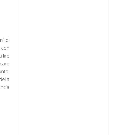
ni di
a con
 lire
icare
onto.
della
uncia