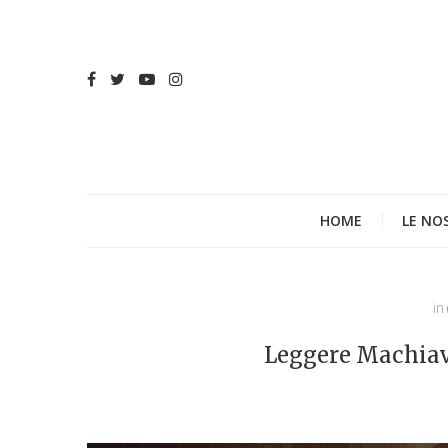
HOME
LE NO
in
Leggere Machiav