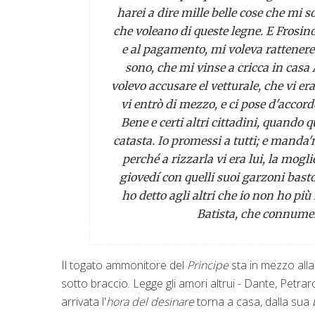
harei a dire mille belle cose che mi 
che voleano di queste legne. E Frosin
e al pagamento, mi voleva rattenere 
sono, che mi vinse a cricca in casa 
volevo accusare el vetturale, che vi e
vi entrò di mezzo, e ci pose d'accor
Bene e certi altri cittadini, quand
catasta. Io promessi a tutti; e manda
perché a rizzarla vi era lui, la mogli
giovedí con quelli suoi garzoni bas
ho detto agli altri che io non ho più
Batista, che connumera
Il togato ammonitore del
Principe
sta in mezzo alla
sotto braccio. Legge gli amori altrui - Dante, Petrarc
arrivata l'
hora del desinare
torna a casa, dalla sua