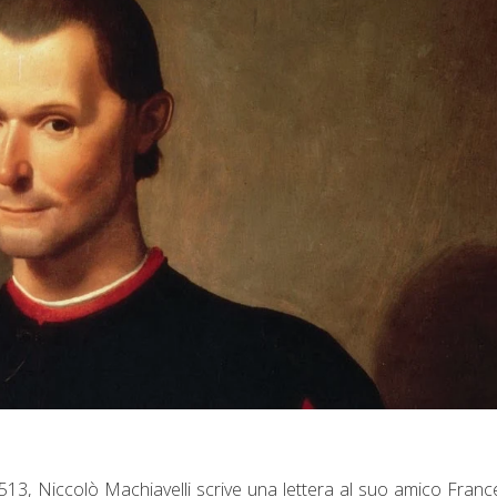
513, Niccolò Machiavelli scrive una lettera al suo amico Fran