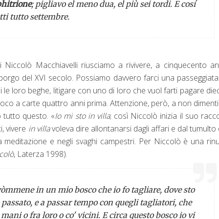
phitrione
; pigliavo el meno dua, el più sei tordi. E cosí
tti tutto settembre.
 Niccolò Macchiavelli riusciamo a rivivere, a cinquecento an
 un borgo del XVI secolo. Possiamo davvero farci una passeggiat
 le loro beghe, litigare con uno di loro che vuol farti pagare dieci
 gioco a carte quattro anni prima. Attenzione, però, a non diment
 tutto questo. «
Io mi sto in villa
; così Niccolò inizia il suo racc
i, vivere
in villa
voleva dire allontanarsi dagli affari e dal tumulto 
ella meditazione e negli svaghi campestri. Per Niccolò è una rin
ccolò
, Laterza 1998).
 vòmmene in un mio bosco che io fo tagliare, dove sto
 passato, e a passar tempo con quegli tagliatori, che
ni o fra loro o co' vicini. E circa questo bosco io vi