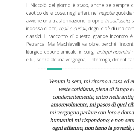
Il Niccolò del giorno è stato, anche se sempre 
caotico delle cose, negli affari, nei
negotia
quotidian
avviene una trasformazione: proprio
in sull'uscio
, 
indossa di altri,
reali e curiali
, degni cioè di una cort
classici. Il racconto di questo grande incontro è
Petrarca. Ma Machiavelli va oltre, perché l'incon
liturgico eppure amicale, in cui gli
antiqui huomini
e lui, senza alcuna vergogna, li interroga, dimenti
Venuta la sera, mi ritorno a casa ed en
veste cotidiana, piena di fango e d
condecentemente, entro nelle antiqu
amorevolmente, mi pasco di quel cibo
mi vergogno parlare con loro e domanda
humanità mi rispondono; e non sento
ogni affanno, non temo la povertà, 