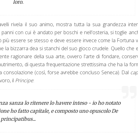
loro.
velli rivela il suo animo, mostra tutta la sua grandezza inter
i panni con cui è andato per boschi e nell'osteria, si toglie anc
ò più essere se stesso e deve essere invece come la Fortuna 
e la bizzarra dea si stanchi del suo gioco crudele. Quello che 
lmente ragionare della sua arte, ovvero l'arte di fondare, conser
o nutrimento, di questa frequentazione strettissima che ha la for
o la consolazione (così, forse avrebbe concluso Seneca). Dal
cap
voro, il
Principe
:
za sanza lo ritenere lo havere inteso - io ho notato
zione ho fatto capitale, e composto uno opuscolo
De
principatibus
...