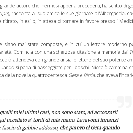
 grande autore che, nei mesi appena precedenti, ha scritto di get
cipe
), racconta al suo amico le sue giornate all'Albergaccio, ca
itirato, in esilio, in attesa di tornare in favore presso i Medici
che siano mai state composte, e in cui un lettore moderno 
terarietà. Comincia con una scherzosa citazione a memoria dai
Tr
iccolò attendeva con grande ansia le lettere del suo potente am
quando si parla di passeggiate per i boschi: Niccolò cammina c
ta della novella quattrocentesca
Geta e Birria
, che aveva l'incari
 quelli miei ultimi casi, non sono stato, ad accozzarli
a qui uccellato a' tordi di mia mano. Levavomi innanzi
 fascio di gabbie addosso,
che parevo el Geta quando