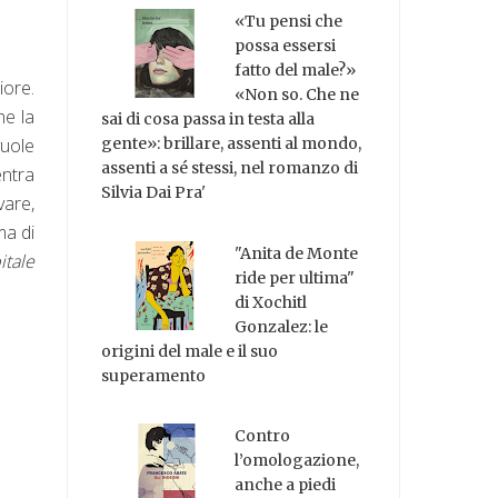
«Tu pensi che
possa essersi
fatto del male?»
iore.
«Non so. Che ne
he la
sai di cosa passa in testa alla
gente»: brillare, assenti al mondo,
vuole
assenti a sé stessi, nel romanzo di
entra
Silvia Dai Pra'
vare,
ma di
"Anita de Monte
itale
ride per ultima"
di Xochitl
Gonzalez: le
origini del male e il suo
superamento
Contro
l’omologazione,
anche a piedi