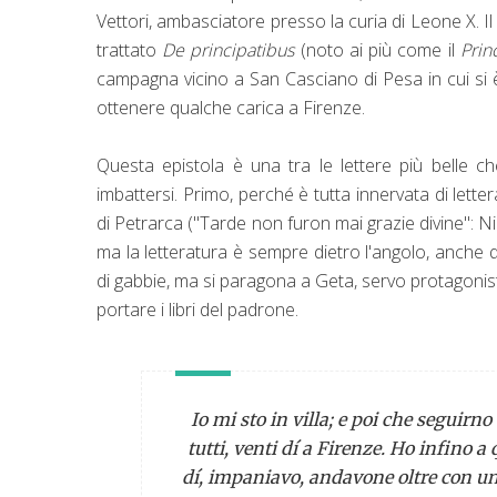
Vettori, ambasciatore presso la curia di Leone X. Il
trattato
De principatibus
(noto ai più come il
Prin
campagna vicino a San Casciano di Pesa in cui si è r
ottenere qualche carica a Firenze.
Questa epistola è una tra le lettere più belle 
imbattersi. Primo, perché è tutta innervata di let
di Petrarca ("Tarde non furon mai grazie divine": N
ma la letteratura è sempre dietro l'angolo, anche 
di gabbie, ma si paragona a Geta, servo protagonis
portare i libri del padrone.
Io mi sto in villa; e poi che seguirno
tutti, venti dí a Firenze. Ho infino 
dí, impaniavo, andavone oltre con un