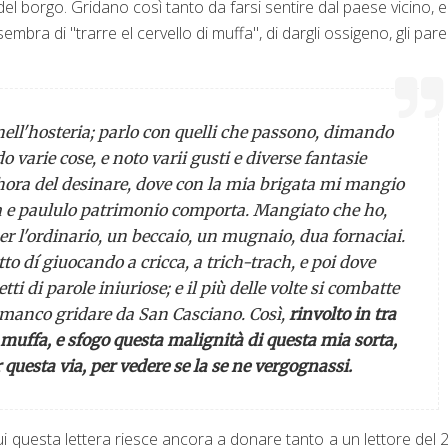
fi del borgo. Gridano così tanto da farsi sentire dal paese vicino, e
mbra di "trarre el cervello di muffa", di dargli ossigeno, gli pare
nell'hosteria; parlo con quelli che passono, dimando
o varie cose, e noto varii gusti e diverse fantasie
hora del desinare, dove con la mia brigata mi mangio
lla e paululo patrimonio comporta. Mangiato che ho,
 per l'ordinario, un beccaio, un mugnaio, dua fornaciai.
tto dí giuocando a cricca, a trich-trach, e poi dove
ti di parole iniuriose; e il più delle volte si combatte
i manco gridare da San Casciano. Così,
rinvolto in tra
i muffa, e sfogo questa malignità di questa mia sorta,
questa via, per vedere se la se ne vergognassi.
ui questa lettera riesce ancora a donare tanto a un lettore del 