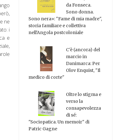
fango
da Fonseca.
Sono donna.
però,
Sono nera»: "Fame di mia madre",
 e ne
storia familiare e collettiva
to: i
nell'Angola postcoloniale
eca e
iale,
C'è (ancora) del
arole
marcio in
Danimarca: Per
Olov Enquist, "Il
medico di corte"
Oltre lo stigma e
verso la
consapevolezza
di sé:
"Sociopatica. Un memoir" di
Patric Gagne