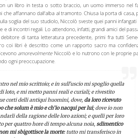
con un libro in testa o sotto braccio, un uomo immerso nel 
i che affannano dall'alba al tramonto. Chiusa la porta di casa, 
sulla soglia del suo studiolo, Niccolò sveste quei panni infangati
e e di incontri regali. Lo attendono, infatti, grandi amici del passa
 debitore di tanta letteratura precedente, primi fra tutti Sen
tro coi libri è descritto come un rapporto sacro ma confidenz
ricevono
amorevolmente
Niccolò e lo nutrono con le proprie p
cando ogni preoccupazione.
tro nel mio scrittoio; e in sull'uscio mi spoglio quella
i loto, e mi metto panni reali e curiali; e rivestito
e corti delli antiqui huomini, dove,
da loro ricevuto
 che solum è mio e ch’io nacqui per lui
; dove io non
rli della ragione delle loro azioni; e quelli per loro
 per quattro hore di tempo alcuna noia,
sdimentico
non mi sbigottisce la morte
: tutto mi transferisco in