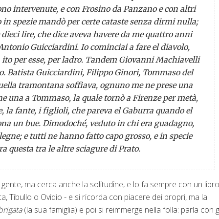
sono intervenute, e con Frosino da Panzano e con altri
o in spezie mandò per certe cataste senza dirmi nulla;
dieci lire, che dice aveva havere da me quattro anni
Antonio Guicciardini. Io cominciai a fare el diavolo,
ra ito per esse, per ladro. Tandem Giovanni Machiavelli
do. Batista Guicciardini, Filippo Ginori, Tommaso del
o quella tramontana soffiava, ognuno me ne prese una
'ne una a Tommaso, la quale tornò a Firenze per metà,
e, la fante, i figlioli, che pareva el Gaburra quando el
tona un bue. Dimodoché, veduto in chi era guadagno,
 legne; e tutti ne hanno fatto capo grosso, e in specie
 questa tra le altre sciagure di Prato.
 gente, ma cerca anche la solitudine, e lo fa sempre con un libr
a, Tibullo o Ovidio - e si ricorda con piacere dei propri, ma la
brigata
(la sua famiglia) e poi si reimmerge nella folla: parla con g