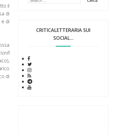
to il
sa di
 e di
CRITICALETTERARIA SUI
SOCIAL...
possa
ionfi
ico),
arico
co di