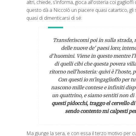
altri, chiede, s'informa, gioca all'osteria coi gagliof
questo dà a Niccolò un piacere quasi catartico, gli se
quasi di dimenticarsi di sé:
Transferiscomi poi in sulla strada, 
delle nuove de' paesi loro; intend
d'huomini. Viene in questo mentre l'
di quelli cibi che questa povera vi
ritorno nell'hosteria: quivi è l'hoste,
Con questi io m'ingaglioffo per tu
nascono mille contese e infiniti dispet
un quattrino, e siamo sentiti non d
questi pidocchi, traggo el cervello d
sendo contento mi calpesti per 
Ma giunge la sera, e con essa il terzo motivo per c