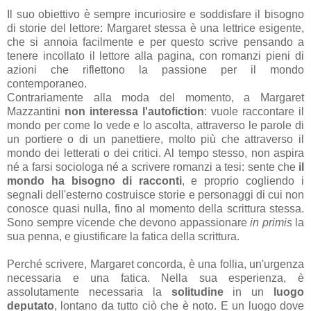
Il suo obiettivo è sempre incuriosire e soddisfare il bisogno
di storie del lettore: Margaret stessa è una lettrice esigente,
che si annoia facilmente e per questo scrive pensando a
tenere incollato il lettore alla pagina, con romanzi pieni di
azioni che riflettono la passione per il mondo
contemporaneo.
Contrariamente alla moda del momento, a Margaret
Mazzantini
non interessa l'autofiction
: vuole raccontare il
mondo per come lo vede e lo ascolta, attraverso le parole di
un portiere o di un panettiere, molto più che attraverso il
mondo dei letterati o dei critici. Al tempo stesso, non aspira
né a farsi sociologa né a scrivere romanzi a tesi: sente che
il
mondo ha bisogno di racconti
, e proprio cogliendo i
segnali dell'esterno costruisce storie e personaggi di cui non
conosce quasi nulla, fino al momento della scrittura stessa.
Sono sempre vicende che devono appassionare
in primis
la
sua penna, e giustificare la fatica della scrittura.
Perché scrivere, Margaret concorda, è una follia, un'urgenza
necessaria e una fatica. Nella sua esperienza, è
assolutamente necessaria la
solitudine
in un
luogo
deputato
, lontano da tutto ciò che è noto. E un luogo dove