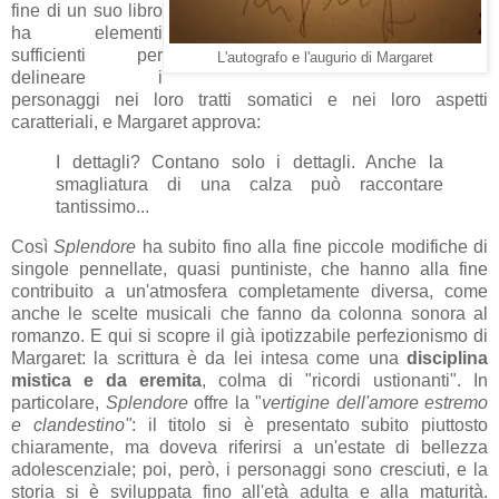
fine di un suo libro
ha elementi
sufficienti per
L'autografo e l'augurio di Margaret
delineare i
personaggi nei loro tratti somatici e nei loro aspetti
caratteriali, e Margaret approva:
I dettagli? Contano solo i dettagli. Anche la
smagliatura di una calza può raccontare
tantissimo...
Così
Splendore
ha subito fino alla fine piccole modifiche di
singole pennellate, quasi puntiniste, che hanno alla fine
contribuito a un'atmosfera completamente diversa, come
anche le scelte musicali che fanno da colonna sonora al
romanzo. E qui si scopre il già ipotizzabile perfezionismo di
Margaret: la scrittura è da lei intesa come una
disciplina
mistica e da eremita
, colma di "ricordi ustionanti". In
particolare,
Splendore
offre la "
vertigine dell'amore estremo
e clandestino"
: il titolo si è presentato subito piuttosto
chiaramente, ma doveva riferirsi a un'estate di bellezza
adolescenziale; poi, però, i personaggi sono cresciuti, e la
storia si è sviluppata fino all'età adulta e alla maturità.