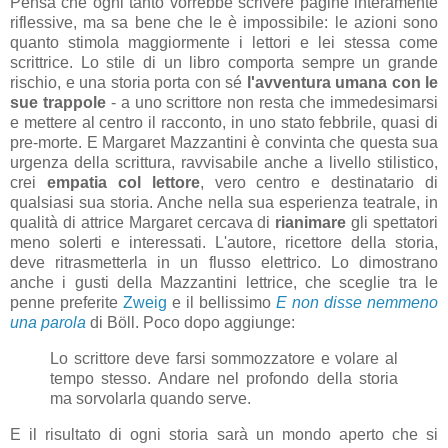
Pensa che ogni tanto vorrebbe scrivere pagine interamente
riflessive, ma sa bene che le è impossibile: le azioni sono
quanto stimola maggiormente i lettori e lei stessa come
scrittrice. Lo stile di un libro comporta sempre un grande
rischio, e una storia porta con sé
l'avventura umana con le
sue trappole
- a uno scrittore non resta che immedesimarsi
e mettere al centro il racconto, in uno stato febbrile, quasi di
pre-morte. E Margaret Mazzantini è convinta che questa sua
urgenza della scrittura, ravvisabile anche a livello stilistico,
crei
empatia col lettore
, vero centro e destinatario di
qualsiasi sua storia. Anche nella sua esperienza teatrale, in
qualità di attrice Margaret cercava di
rianimare
gli spettatori
meno solerti e interessati. L'autore, ricettore della storia,
deve ritrasmetterla in un flusso elettrico. Lo dimostrano
anche i gusti della Mazzantini lettrice, che sceglie tra le
penne preferite
Zweig
e il bellissimo
E non disse nemmeno
una parola
di Böll. Poco dopo aggiunge:
Lo scrittore deve farsi sommozzatore e volare al
tempo stesso. Andare nel profondo della storia
ma sorvolarla quando serve.
E il risultato di ogni storia sarà un mondo aperto che si