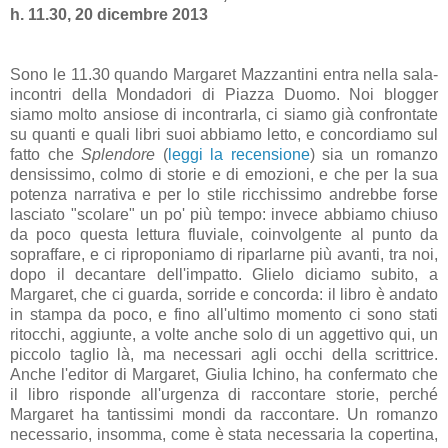
h. 11.30, 20 dicembre 2013
Sono le 11.30 quando Margaret Mazzantini entra nella sala-
incontri della Mondadori di Piazza Duomo. Noi blogger
siamo molto ansiose di incontrarla, ci siamo già confrontate
su quanti e quali libri suoi abbiamo letto, e concordiamo sul
fatto che
Splendore
(
leggi la recensione
) sia un romanzo
densissimo, colmo di storie e di emozioni, e che per la sua
potenza narrativa e per lo stile ricchissimo andrebbe forse
lasciato "scolare" un po' più tempo: invece abbiamo chiuso
da poco questa lettura fluviale, coinvolgente al punto da
sopraffare, e ci riproponiamo di riparlarne più avanti, tra noi,
dopo il decantare dell'impatto. Glielo diciamo subito, a
Margaret, che ci guarda, sorride e concorda: il libro è andato
in stampa da poco, e fino all'ultimo momento ci sono stati
ritocchi, aggiunte, a volte anche solo di un aggettivo qui, un
piccolo taglio là, ma necessari agli occhi della scrittrice.
Anche l'editor di Margaret, Giulia Ichino, ha confermato che
il libro risponde all'urgenza di raccontare storie, perché
Margaret ha tantissimi mondi da raccontare. Un romanzo
necessario, insomma, come è stata necessaria la copertina,