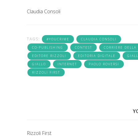
Claudia Consoli
TAGS:
#YOUCRIME
CLAUDIA CONSOLI
CO-PUBLISHING
CONTEST
CORRIERE DELLA
EDITORE RIZZOLI
EDITORIA DIGITALE
GIALL
GIALLO
INTERNET
PAOLO ROVERSI
RIZZOLI FIRST
Y
Rizzoli First