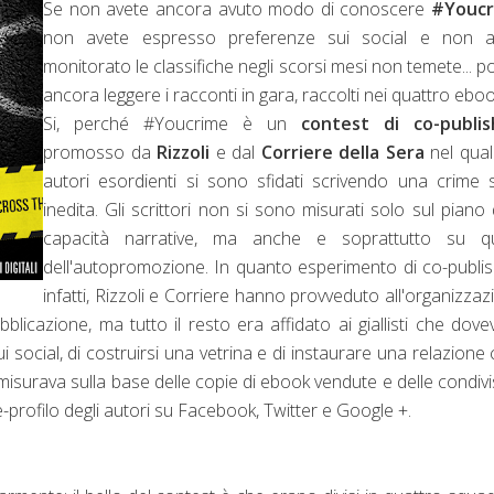
Se non avete ancora avuto modo di conoscere
#Youcr
non avete espresso preferenze sui social e non a
monitorato le classifiche negli scorsi mesi non temete... p
ancora leggere i racconti in gara, raccolti nei quattro eboo
Si, perché #Youcrime è un
contest di co-publis
promosso da
Rizzoli
e dal
Corriere della Sera
nel qual
autori esordienti si sono sfidati scrivendo una crime 
inedita. Gli scrittori non si sono misurati solo sul piano 
capacità narrative, ma anche e soprattutto su qu
dell'autopromozione. In quanto esperimento di co-publis
infatti, Rizzoli e Corriere hanno provveduto all'organizzaz
pubblicazione, ma tutto il resto era affidato ai giallisti che dov
i social, di costruirsi una vetrina e di instaurare una relazione 
 si misurava sulla base delle copie di ebook vendute e delle condivi
e-profilo degli autori su Facebook, Twitter e Google +.