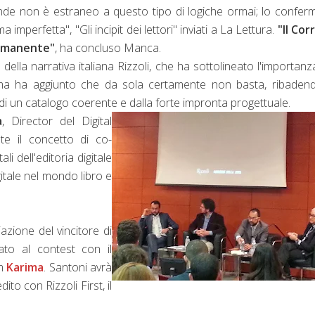
onde non è estraneo a questo tipo di logiche ormai; lo confe
mperfetta", "Gli incipit dei lettori" inviati a La Lettura.
"Il Cor
ermanente"
, ha concluso Manca.
 della narrativa italiana Rizzoli, che ha sottolineato l'importanz
ti ma ha aggiunto che da sola certamente non basta, ribaden
e di un catalogo coerente e dalla forte impronta progettuale.
a
, Director del Digital
nte il concetto di co-
i dell'editoria digitale
gitale nel mondo libro e
azione del vincitore di
ato al contest con il
am
Karima
. Santoni avrà
to con Rizzoli First, il