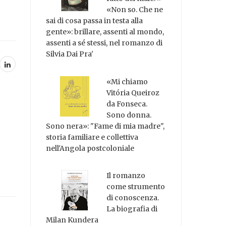
«Non so. Che ne
sai di cosa passa in testa alla
gente»: brillare, assenti al mondo,
assenti a sé stessi, nel romanzo di
Silvia Dai Pra'
«Mi chiamo
Vitória Queiroz
da Fonseca.
Sono donna.
Sono nera»: "Fame di mia madre",
storia familiare e collettiva
nell'Angola postcoloniale
Il romanzo
come strumento
di conoscenza.
La biografia di
Milan Kundera