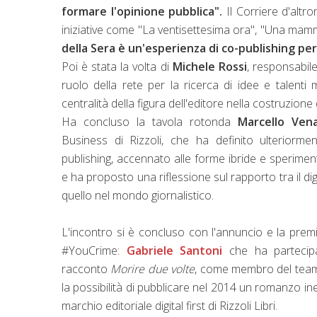
formare l'opinione pubblica".
Il Corriere d'altr
iniziative come "La ventisettesima ora", "Una mamma i
della Sera è un'esperienza di co-publishing p
Poi è stata la volta di
Michele Rossi
, responsabile
ruolo della rete per la ricerca di idee e talen
centralità della figura dell'editore nella costruzion
Ha concluso la tavola rotonda
Marcello Ven
Business di Rizzoli, che ha definito ulteriorme
publishing, accennato alle forme ibride e sperimental
e ha proposto una riflessione sul rapporto tra il di
quello nel mondo giornalistico.
L'incontro si è concluso con l'annuncio e la premi
#YouCrime:
Gabriele Santoni
che ha partecip
racconto
Morire due volte
, come membro del te
la possibilità di pubblicare nel 2014 un romanzo inedi
marchio editoriale digital first di Rizzoli Libri.