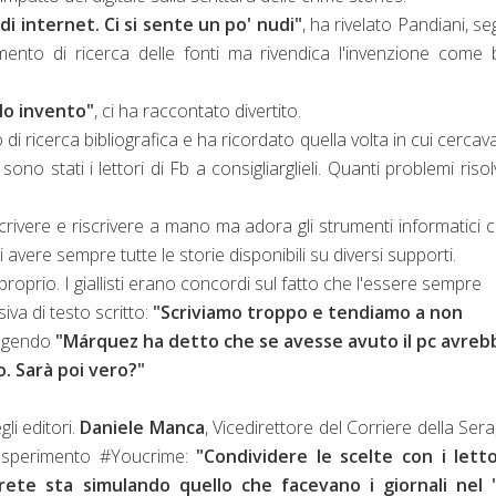
 di internet. Ci si sente un po' nudi"
, ha rivelato Pandiani, se
ento di ricerca delle fonti ma rivendica l'invenzione come
lo invento"
, ci ha raccontato divertito.
 ricerca bibliografica e ha ricordato quella volta in cui cercava 
o stati i lettori di Fb a consigliarglieli. Quanti problemi risol
scrivere e riscrivere a mano ma adora gli strumenti informatici
vere sempre tutte le storie disponibili su diversi supporti.
 proprio. I giallisti erano concordi sul fatto che l'essere sempre
va di testo scritto:
"Scriviamo troppo e tendiamo a non
ungendo
"
M
á
rquez
ha detto che se avesse avuto il pc avreb
o. Sarà poi vero?"
gli editori.
Daniele Manca
, Vicedirettore del Corriere della Sera,
l'esperimento #Youcrime:
"Condividere le scelte con i letto
rete sta simulando quello che facevano i giornali nel '