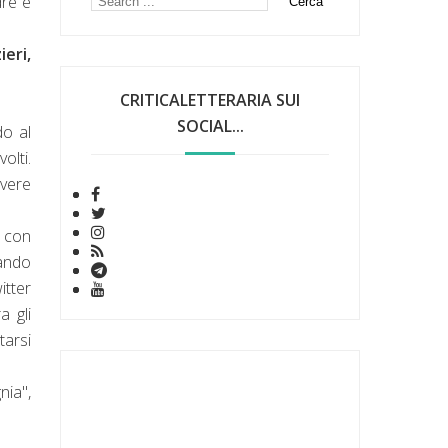
dre e
eri,
CRITICALETTERARIA SUI
SOCIAL...
do al
olti.
vere
r con
lando
itter
ra
gli
tarsi
nia",