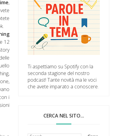
ime
,
vete
otete
k.
hing
e 12
story
delle
ello
Ti aspettiamo su Spotify con la
seconda stagione del nostro
hing,
podcast! Tante novità ma le voci
ione,
che avete imparato a conoscere.
evano
con i
sioni
CERCA NEL SITO...