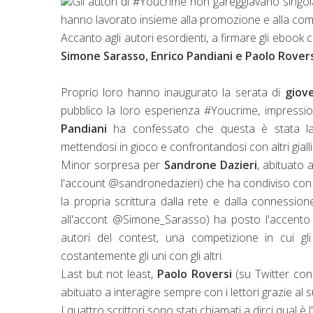
Gli autori di #Youcrime non gareggiavano singola
hanno lavorato insieme alla promozione e alla comun
Accanto agli autori esordienti, a firmare gli ebook 
Simone Sarasso, Enrico Pandiani e Paolo Rover
Proprio loro hanno inaugurato la serata di
giove
pubblico la loro esperienza #Youcrime, impressioni
Pandiani
ha confessato che questa è stata la 
mettendosi in gioco e confrontandosi con altri giallis
Minor sorpresa per
Sandrone Dazieri
, abituato 
l'account @sandronedazieri) che ha condiviso con no
la propria scrittura dalla rete e dalla connession
all'accont @Simone_Sarasso) ha posto l'accento s
autori del contest, una competizione in cui gl
costantemente gli uni con gli altri.
Last but not least,
Paolo Roversi
(su Twitter con
abituato a interagire sempre con i lettori grazie al 
I quattro scrittori sono stati chiamati a dirci qual è l