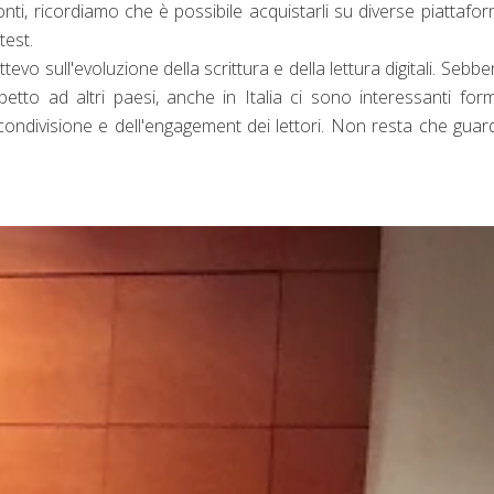
nti, ricordiamo che è possibile acquistarli su diverse piattafo
test.
evo sull'evoluzione della scrittura e della lettura digitali. Sebbe
spetto ad altri paesi, anche in Italia ci sono interessanti for
 condivisione e dell'engagement dei lettori. Non resta che guar