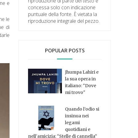
riproduzione di parte del testo è
rme e
concessa solo con indicazione
puntuale della fonte. È vietata la
ne le
riproduzione integrale del pezzo.
me di
darle
POPULAR POSTS
Jhumpa Lahiri e
la sua opera in
italiano: "Dove
mi trovo"
Quando l’odio si
insinua nei
legami
quotidiani e
nell’amicizia: “Stelle di cannella”