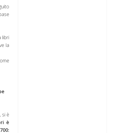
guito
 base
libri
ve la
 come
be
 si è
ri è
700: