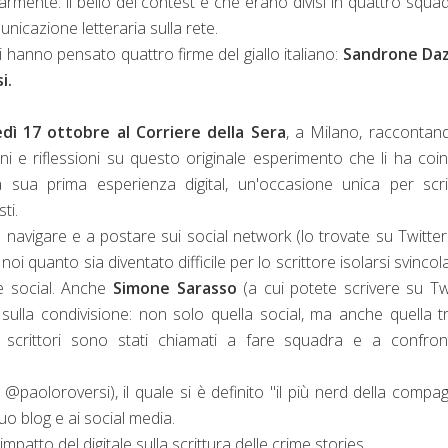
rmente: il bello del contest è che erano divisi in quattro squa
icazione letteraria sulla rete.
ci hanno pensato quattro firme del giallo italiano:
Sandrone Dazi
si.
dì 17 ottobre al Corriere della Sera
, a Milano, raccontan
 e riflessioni su questo originale esperimento che li ha coinv
sua prima esperienza digital, un'occasione unica per scri
ti.
a navigare e a postare sui social network (lo trovate su Twitte
i quanto sia diventato difficile per lo scrittore isolarsi svinco
e social. Anche
Simone Sarasso
(a cui potete
scrivere su Tw
ulla condivisione: non solo quella social, ma anche quella t
i scrittori sono stati chiamati a fare squadra e a confron
 @paoloroversi), il quale si è definito "il più nerd della compag
suo blog e ai social media.
'impatto del digitale sulla scrittura delle crime stories.