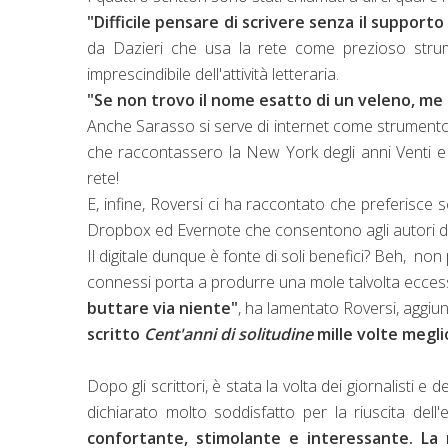
"Difficile pensare di scrivere senza il supporto
da Dazieri che usa la rete come prezioso strum
imprescindibile dell'attività letteraria.
"Se non trovo il nome esatto di un veleno, me 
Anche Sarasso si serve di internet come strumento di
che raccontassero la New York degli anni Venti e son
rete!
E, infine, Roversi ci ha raccontato che preferisce 
Dropbox ed Evernote che consentono agli autori di a
Il digitale dunque è fonte di soli benefici? Beh, non
connessi porta a produrre una mole talvolta eccessi
buttare via niente"
, ha lamentato Roversi, aggi
scritto
Cent'anni di solitudine
mille volte megli
Dopo gli scrittori, è stata la volta dei giornalisti e de
dichiarato molto soddisfatto per la riuscita del
confortante, stimolante e interessante. La 