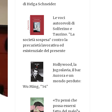
di Helga Schneider
Le voci
autorevoli di
Solferino e
Taurino. “La
società sospesa” contro la
precarietà lavorativa ed
esistenziale del presente
Hollywood, la
Jugoslavia, il bar
Aurora e un
mondo perduto:
Wu Ming, "54"
«Tu pensi che
possa essersi
fatto del male?»