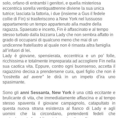
solo, orfano di entrambi i genitori, e quella misteriosa
eccentrica sorella ventiquattrenne diviene la sua unica
tutrice; lasciata la fattoria, i due (insieme a Gus il fedele
collie di Fin) si trasferiscono a New York nel lussuoso
appartamento un tempo appartenuto alla madre della
ragazza. Spaesato e incerto, Fin è affascinato e al tempo
stesso turbato dalla bizzarra Lady che non sembra affatto in
grado di occuparsi di qualcuno meno che mai di un
undicenne fratellastro al quale non è rimasta altra famiglia
all’infuori di lei.
Lady è giovane, spensierata, eccentrica e un po’ folle,
ricchissima e totalmente impreparata ad accogliere Fin nella
sua caotica vita. Eppure, contro ogni buonsenso, accetta il
ragazzino decisa a prendersene cura, quel figlio che non è
“costretta ad avere”
le dirà in un impeto d’ira uno
spasimante.
Sono gli
anni Sessanta
,
New York
è una città eccitante e
brulicante di vita, che immediatamente affascina e al tempo
stesso spaventa il giovane campagnolo, catapultato in
questa nuova strana esistenza al fianco di Lady e agli
uomini che la circondano, pretendenti fedeli che