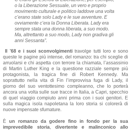
o la Liberazione Sessuale, un vero e proprio
movimento culturale e politico laddove una volta
c’erano state solo Lady e le sue avventure. E
ovviamente c’era la Donna Liberata. Lady era
sempre stata una donna liberata, a suo modo.
Ma, altrettanto a suo modo, Lady non gradiva gli
anni Sessanta”.
Il ’68 e i suoi sconvolgimenti
travolge tutti loro e sono
queste le pagine più intense, del romanzo: tra chi sceglie di
arruolarsi e chi aspetta con terrore la chiamata, l’assassinio
di Martin Luther King e la questione razziale sempre più
protagonista, la tragica fine di Robert Kennedy. Ma
soprattutto nella vita di Fin l’improvvisa fuga di Lady, il
giorno del suo ventottesimo compleanno, che lo porterà
ancora una volta sulle sue tracce in Italia, a Capri, specchio
di quel viaggio compiuto anni prima con i suoi genitori. E
sulla magica isola napoletana la loro storia si colorerà di
nuove impensate sfumature.
È
un romanzo da godere fino in fondo per la sua
imprevedibile storia
,
divertente e malinconico allo