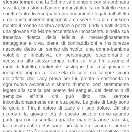
stesso tempo
, che la Schine sa dipingere con straordinaria
vivacità; una storia d’amore innanzitutto, tra un fratello e una
sorella tanto diversi quanto profondamente legati dall’affetto
e dalla vita, insieme impegnati a crescere e capire chi sono
mentre il mondo sembra andare a pezzi. Lady a tratti ricorda
una giovane zia Mame eccentrica e incosciente, e nella sua
frenetica ricerca della felicità è meravigliosamente
tratteggiata e viva, piena di contraddizioni e insicurezze
nascoste dietro un sorriso disinvolto, una donna-bambina
volubile e impulsiva, un personaggio straordinario e
verissimo allo stesso tempo, nella cui vita Fin assume il
ruolo di fratello, confidente, sostegno. Lui, così giovane e
inesperto, impara a cavarsela da solo, ma sempre sicuro
dell’affetto che Lady prova per lui, pronto a sostenerla in
ogni nuova avventura e sbalzo d’umore, così strettamente
legato alla sorella per potere del sangue, del destino o di
semplice affinità, chi può dirlo, ma sempre
incondizionatamente dalla sua parte. Le gioie di Lady sono
le gioie di Fin, il dolore di Lady è il suo dolore. Difficile
ricordare la giovane età di questo piccolo uomo quando
partecipa con la sorella a qualche manifestazione pacifista,
la consola dalle delusioni e, più stabile e sicuro, si prende
cura di lei. Ma è comunque un personaggio sfaccettato, che