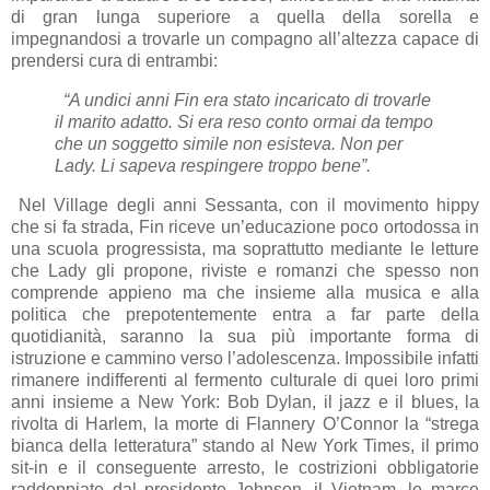
di gran lunga superiore a quella della sorella e
impegnandosi a trovarle un compagno all’altezza capace di
prendersi cura di entrambi:
“A undici anni Fin era stato incaricato di trovarle
il marito adatto. Si era reso conto ormai da tempo
che un soggetto simile non esisteva. Non per
Lady. Li sapeva respingere troppo bene”.
Nel Village degli anni Sessanta, con il movimento hippy
che si fa strada, Fin riceve un’educazione poco ortodossa in
una scuola progressista, ma soprattutto mediante le letture
che Lady gli propone, riviste e romanzi che spesso non
comprende appieno ma che insieme alla musica e alla
politica che prepotentemente entra a far parte della
quotidianità, saranno la sua più importante forma di
istruzione e cammino verso l’adolescenza. Impossibile infatti
rimanere indifferenti al fermento culturale di quei loro primi
anni insieme a New York: Bob Dylan, il jazz e il blues, la
rivolta di Harlem, la morte di Flannery O’Connor la “strega
bianca della letteratura” stando al New York Times, il primo
sit-in e il conseguente arresto, le costrizioni obbligatorie
raddoppiate dal presidente Johnson, il Vietnam, le marce