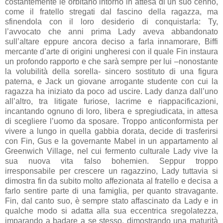
costantemente le orbitano intorno in attesa di un suo cenno,
come il fratello stregati dal fascino della ragazza, ma
sfinendola con il loro desiderio di conquistarla: Ty,
l’avvocato che anni prima Lady aveva abbandonato
sull’altare eppure ancora deciso a farla innamorare, Biffi
mercante d’arte di origini ungheresi con il quale Fin instaura
un profondo rapporto e che sarà sempre per lui –nonostante
la volubilità della sorella- sincero sostituto di una figura
paterna, e Jack un giovane arrogante studente con cui la
ragazza ha iniziato da poco ad uscire. Lady danza dall’uno
all’altro, tra litigate furiose, lacrime e riappacificazioni,
incantando ognuno di loro, libera e spregiudicata, in attesa
di scegliere l’uomo da sposare. Troppo anticonformista per
vivere a lungo in quella gabbia dorata, decide di trasferirsi
con Fin, Gus e la governante Mabel in un appartamento al
Greenwich Village, nel cui fermento culturale Lady vive la
sua nuova vita falso bohemien. Seppur troppo
irresponsabile per crescere un ragazzino, Lady tuttavia si
dimostra fin da subito molto affezionata al fratello e decisa a
farlo sentire parte di una famiglia, per quanto stravagante.
Fin, dal canto suo, è sempre stato affascinato da Lady e in
qualche modo si adatta alla sua eccentrica sregolatezza,
imparando a badare a se stesso, dimostrando una maturità