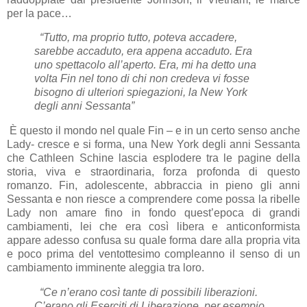
per la pace…
“Tutto, ma proprio tutto, poteva accadere,
sarebbe accaduto, era appena accaduto. Era
uno spettacolo all’aperto. Era, mi ha detto una
volta Fin nel tono di chi non credeva vi fosse
bisogno di ulteriori spiegazioni, la New York
degli anni Sessanta”
È questo il mondo nel quale Fin – e in un certo senso anche
Lady- cresce e si forma, una New York degli anni Sessanta
che Cathleen Schine lascia esplodere tra le pagine della
storia, viva e straordinaria, forza profonda di questo
romanzo. Fin, adolescente, abbraccia in pieno gli anni
Sessanta e non riesce a comprendere come possa la ribelle
Lady non amare fino in fondo quest’epoca di grandi
cambiamenti, lei che era così libera e anticonformista
appare adesso confusa su quale forma dare alla propria vita
e poco prima del ventottesimo compleanno il senso di un
cambiamento imminente aleggia tra loro.
“Ce n’erano così tante di possibili liberazioni.
C’erano gli Eserciti di Liberazione, per esempio,