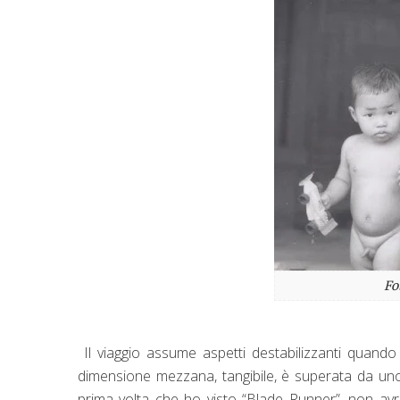
Fo
Il viaggio assume aspetti destabilizzanti quando
dimensione mezzana, tangibile, è superata da uno 
prima volta che ho visto
“Blade Runner”
, non avr