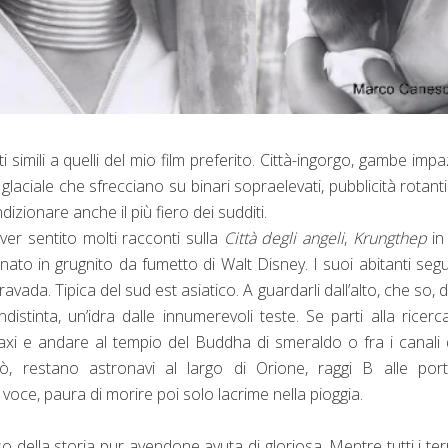
 simili
a quelli del mio film preferito. Città-ingorgo, gambe impa
ima glaciale che sfrecciano su binari sopraelevati, pubblicità rotant
izionare anche il più fiero dei sudditi.
ver sentito molti racconti sulla
Città
degli angeli
,
Krungthep
in 
linato in grugnito da fumetto di Walt Disney. I suoi abitanti se
avada. Tipica del sud est asiatico. A guardarli dall’alto, che so, 
istinta, un’idra dalle innumerevoli teste. Se parti alla ricerc
taxi e andare al tempio del Buddha di smeraldo o fra i canali 
, restano astronavi al largo di Orione, raggi B alle port
oce, paura di morire poi solo lacrime nella pioggia.
o della storia pur avendone avuta di gloriosa. Mentre tutti i terr