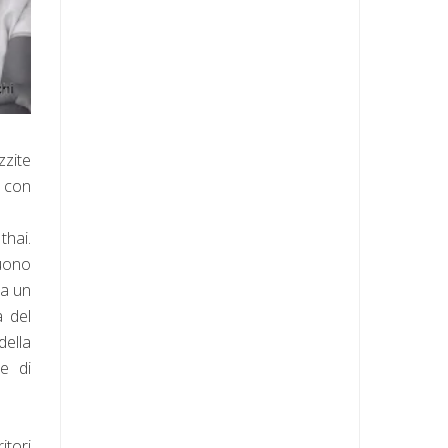
zzite
i con
thai.
guono
da un
a del
della
e di
itori