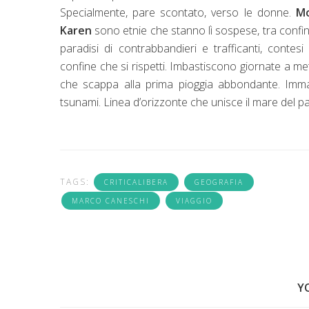
Specialmente, pare scontato, verso le donne.
Mo
Karen
sono etnie che stanno lì sospese, tra confini
paradisi di contrabbandieri e trafficanti, contes
confine che si rispetti. Imbastiscono giornate a me
che scappa alla prima pioggia abbondante. Immanc
tsunami. Linea d’orizzonte che unisce il mare del pa
TAGS:
CRITICALIBERA
GEOGRAFIA
MARCO CANESCHI
VIAGGIO
Y