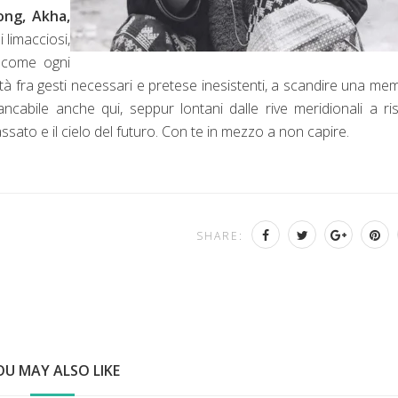
ng, Akha,
 limacciosi,
i come ogni
tà fra gesti necessari e pretese inesistenti, a scandire una me
abile anche qui, seppur lontani dalle rive meridionali a ri
ssato e il cielo del futuro. Con te in mezzo a non capire.
SHARE:
OU MAY ALSO LIKE