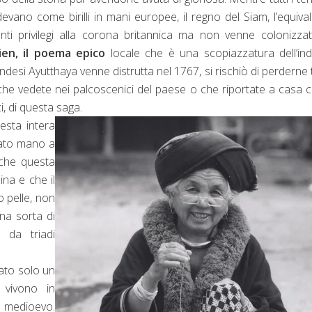
adevano come birilli in mani europee, il regno del Siam, l’equiva
nti privilegi alla corona britannica ma non venne colonizza
en, il
poema epico
locale che è una scopiazzatura dell’in
desi Ayutthaya venne distrutta nel 1767, si rischiò di perderne 
 che vedete nei palcoscenici del paese o che riportate a casa
, di questa saga.
sta intera
sato mano a
 che questa
na e che il
 pelle, non
una sorta di
 da triadi
ato solo un
 vivono in
medioevo.