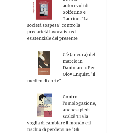
autorevoli di
Solferino e
Taurino. “La
società sospesa” contro la
precarietà lavorativa ed
esistenziale del presente
C'è (ancora) del
marcio in
Danimarca: Per
Olov Enquist, "Il
medico di corte"
Contro
l’omologazione,
anche a piedi
scalzi! Tra la
voglia di cambiare il mondo e il
rischio di perdersi ne “Gli