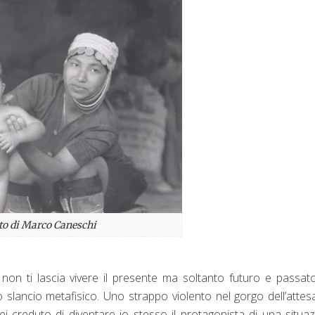
to di Marco Caneschi
 non ti lascia vivere il presente ma soltanto futuro e passat
slancio metafisico. Uno strappo violento nel gorgo dell’attes
ei creduto di diventare io stesso il protagonista di una situa