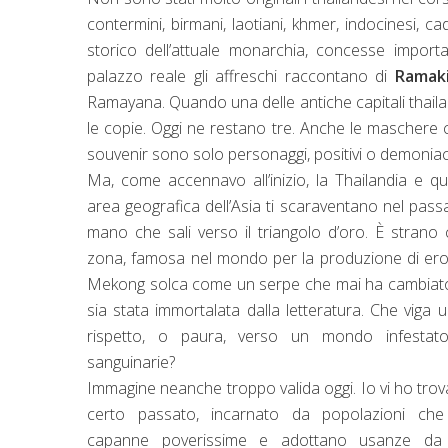
contermini, birmani, laotiani, khmer, indocinesi, c
storico dell’attuale monarchia, concesse importa
palazzo reale gli affreschi raccontano di
Ramaki
Ramayana. Quando una delle antiche capitali thailan
le copie. Oggi ne restano tre. Anche le maschere
souvenir sono solo personaggi, positivi o demoniaci
Ma, come accennavo all’inizio,
la Thailandia
e que
area geografica dell’Asia ti scaraventano nel pas
mano che sali verso il triangolo d’oro. È strano
zona, famosa nel mondo per la produzione di eroi
Mekong solca come un serpe che mai ha cambiato
sia stata immortalata dalla letteratura. Che viga 
rispetto, o paura, verso un mondo infestato
sanguinarie?
Immagine neanche troppo valida oggi. Io vi ho trov
certo passato, incarnato da popolazioni che
capanne poverissime e adottano usanze da 