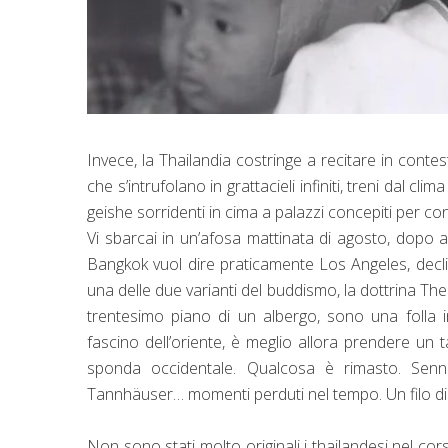
Invece,
la Thailandia
costringe a recitare in contesti
che s’intrufolano in grattacieli infiniti, treni dal cl
geishe sorridenti in cima a palazzi concepiti per cond
Vi sbarcai in un’afosa mattinata di agosto, dopo a
Bangkok vuol dire praticamente Los Angeles
, dec
una delle due varianti del buddismo, la dottrina Ther
trentesimo piano di un albergo, sono una folla ind
fascino dell’oriente, è meglio allora prendere un 
sponda occidentale. Qualcosa è rimasto. Sennò
Tannhäuser… momenti perduti nel tempo. Un filo di v
Non sono stati molto originali i thailandesi nel cors