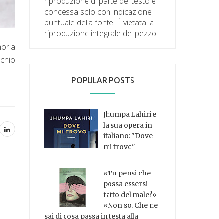
riproduzione di parte del testo è
concessa solo con indicazione
puntuale della fonte. È vietata la
riproduzione integrale del pezzo.
moria
schio
POPULAR POSTS
Jhumpa Lahiri e
la sua opera in
italiano: "Dove
mi trovo"
«Tu pensi che
possa essersi
fatto del male?»
«Non so. Che ne
sai di cosa passa in testa alla