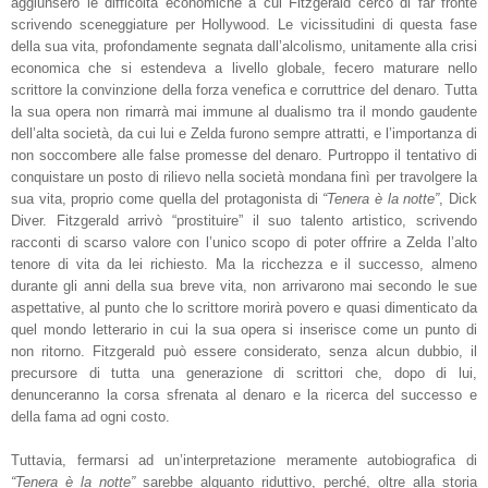
aggiunsero le difficoltà economiche a cui Fitzgerald cercò di far fronte
scrivendo sceneggiature per Hollywood. Le vicissitudini di questa fase
della sua vita, profondamente segnata dall’alcolismo, unitamente alla crisi
economica che si estendeva a livello globale, fecero maturare nello
scrittore la convinzione della forza venefica e corruttrice del denaro. Tutta
la sua opera non rimarrà mai immune al dualismo tra il mondo gaudente
dell’alta società, da cui lui e Zelda furono sempre attratti, e l’importanza di
non soccombere alle false promesse del denaro. Purtroppo il tentativo di
conquistare un posto di rilievo nella società mondana finì per travolgere la
sua vita, proprio come quella del protagonista di
“Tenera è la notte”
, Dick
Diver. Fitzgerald arrivò “prostituire” il suo talento artistico, scrivendo
racconti di scarso valore con l’unico scopo di poter offrire a Zelda l’alto
tenore di vita da lei richiesto. Ma la ricchezza e il successo, almeno
durante gli anni della sua breve vita, non arrivarono mai secondo le sue
aspettative, al punto che lo scrittore morirà povero e quasi dimenticato da
quel mondo letterario in cui la sua opera si inserisce come un punto di
non ritorno. Fitzgerald può essere considerato, senza alcun dubbio, il
precursore di tutta una generazione di scrittori che, dopo di lui,
denunceranno la corsa sfrenata al denaro e la ricerca del successo e
della fama ad ogni costo.
Tuttavia, fermarsi ad un’interpretazione meramente autobiografica di
“Tenera è la notte”
sarebbe alquanto riduttivo, perché, oltre alla storia