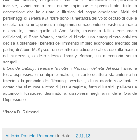
incisive, vivaci ma a tratti anche impietose e spregiudicate, tutta la
generazione che ha cullato le illusioni del sogno americano. Molti dei
personaggi di
Tenera è la notte
sono la metafora del volto oscuro di quella
società: dietro un’apparenza integerrima si nascondono esistenze marce
e corrotte, come quella di Abe North, musicista fallito consumato
dall’alcool, di Baby Warren, sorella di Nicole, una spregiudicata arrivista
decisa a ostentare i benefici dell’immenso impero economico ereditato dal
padre, di Albert McKysco, uno scrittore mediocre e altezzoso alla ricerca
del successo, o dello stesso Tommy Barban, un mercenario senza
scrupoli.
Il Grande Gatsby
,
Tenera è la notte
, i
Racconti dell’età del jazz
hanno la
forza espressiva di un dipinto realista, in cui lo scrittore statunitense ha
tracciato la parabola dei “Roaring Twenties”, di un mondo sfavillante e
dorato che si muove a ritmo di jazz e ragtime, fatto di lustrini, paillettes e
automobili lussuose, destinato a dissolversi negli anni della Grande
Depressione.
Vittoria D. Raimondi
Vittoria Daniela Raimondi
In data...
2.11.12