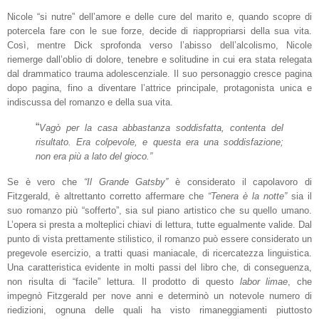
Nicole “si nutre” dell’amore e delle cure del marito e, quando scopre di
potercela fare con le sue forze, decide di riappropriarsi della sua vita.
Così, mentre Dick sprofonda verso l’abisso dell’alcolismo, Nicole
riemerge dall’oblio di dolore, tenebre e solitudine in cui era stata relegata
dal drammatico trauma adolescenziale. Il suo personaggio cresce pagina
dopo pagina, fino a diventare l’attrice principale, protagonista unica e
indiscussa del romanzo e della sua vita.
“
Vagò per la casa abbastanza soddisfatta, contenta del
risultato. Era colpevole, e questa era una soddisfazione;
non era più a lato del gioco.”
Se è vero che
“Il Grande Gatsby”
è considerato il capolavoro di
Fitzgerald, è altrettanto corretto affermare che
“Tenera è la notte”
sia il
suo romanzo più “sofferto”, sia sul piano artistico che su quello umano.
L’opera si presta a molteplici chiavi di lettura, tutte egualmente valide. Dal
punto di vista prettamente stilistico, il romanzo
può essere considerato un
pregevole esercizio, a tratti quasi maniacale, di ricercatezza linguistica.
Una caratteristica evidente in molti passi del libro che, di conseguenza,
non risulta di “facile” lettura. Il prodotto di questo
labor limae
, che
impegnò Fitzgerald per nove anni e determinò un notevole numero di
riedizioni, ognuna delle quali ha visto rimaneggiamenti piuttosto