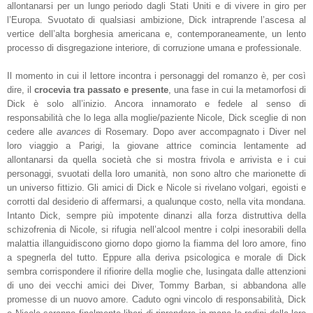
allontanarsi per un lungo periodo dagli Stati Uniti e di vivere in giro per
l’Europa. Svuotato di qualsiasi ambizione, Dick intraprende l’ascesa al
vertice dell’alta borghesia americana e, contemporaneamente, un lento
processo di disgregazione interiore, di corruzione umana e professionale.
Il momento in cui il lettore incontra i personaggi del romanzo è, per così
dire, il
crocevia tra passato e presente
, una fase in cui la metamorfosi di
Dick è solo all’inizio. Ancora innamorato e fedele al senso di
responsabilità che lo lega alla moglie/paziente Nicole, Dick sceglie di non
cedere alle
avances
di Rosemary. Dopo aver accompagnato i Diver nel
loro viaggio a Parigi, la giovane attrice comincia lentamente ad
allontanarsi da quella società che si mostra frivola e arrivista e i cui
personaggi, svuotati della loro umanità, non sono altro che marionette di
un universo fittizio. Gli amici di Dick e Nicole si rivelano volgari, egoisti e
corrotti dal desiderio di affermarsi, a qualunque costo, nella vita mondana.
Intanto Dick, sempre più impotente dinanzi alla forza distruttiva della
schizofrenia di Nicole, si rifugia nell’alcool mentre i colpi inesorabili della
malattia illanguidiscono giorno dopo giorno la fiamma del loro amore, fino
a spegnerla del tutto. Eppure alla deriva psicologica e morale di Dick
sembra corrispondere il rifiorire della moglie che, lusingata dalle attenzioni
di uno dei vecchi amici dei Diver, Tommy Barban, si abbandona alle
promesse di un nuovo amore. Caduto ogni vincolo di responsabilità, Dick