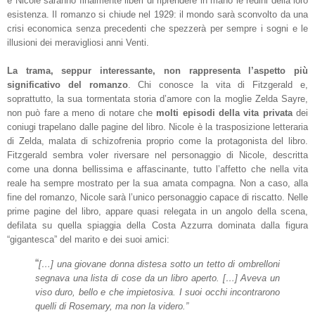
e Nicole saranno finalmente liberi di riprendere in mano le redini della loro
esistenza. Il romanzo si chiude nel 1929: il mondo sarà sconvolto da una
crisi economica senza precedenti che spezzerà per sempre i sogni e le
illusioni dei meravigliosi anni Venti.
La trama, seppur interessante, non rappresenta l’aspetto più
significativo del romanzo
. Chi conosce la vita di Fitzgerald e,
soprattutto, la sua tormentata storia d’amore con la moglie Zelda Sayre,
non può fare a meno di notare che
molti episodi della vita privata
dei
coniugi trapelano dalle pagine del libro. Nicole è la trasposizione letteraria
di Zelda, malata di schizofrenia proprio come la protagonista del libro.
Fitzgerald sembra voler riversare nel personaggio di Nicole, descritta
come una donna bellissima e affascinante, tutto l’affetto che nella vita
reale ha sempre mostrato per la sua amata compagna. Non a caso, alla
fine del romanzo, Nicole sarà l’unico personaggio capace di riscatto. Nelle
prime pagine del libro, appare quasi relegata in un angolo della scena,
defilata su quella spiaggia della Costa Azzurra dominata dalla figura
“gigantesca” del marito e dei suoi amici:
“
[…] una giovane donna distesa sotto un tetto di ombrelloni
segnava una lista di cose da un libro aperto. […] Aveva un
viso duro, bello e che impietosiva. I suoi occhi incontrarono
quelli di Rosemary, ma non la videro.”