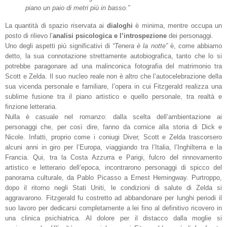
piano un paio di metri più in basso.”
La quantità di spazio riservata ai
dialoghi
è minima, mentre occupa un
posto di rilievo l’
analisi psicologica e l’introspezione
dei personaggi.
Uno degli aspetti più significativi di
“Tenera è la notte”
è, come abbiamo
detto, la sua connotazione strettamente autobiografica, tanto che lo si
potrebbe paragonare ad una malinconica fotografia del matrimonio tra
Scott e Zelda. Il suo nucleo reale non è altro che l’autocelebrazione della
sua vicenda personale e familiare, l’opera in cui Fitzgerald realizza una
sublime fusione tra il piano artistico e quello personale, tra realtà e
finzione letteraria.
Nulla è casuale nel romanzo: dalla scelta dell’ambientazione ai
personaggi che, per così dire, fanno da cornice alla storia di Dick e
Nicole. Infatti, proprio come i coniugi Diver, Scott e Zelda trascorsero
alcuni anni in giro per l’Europa, viaggiando tra l’Italia, l’Inghilterra e la
Francia. Qui, tra la Costa Azzurra e Parigi, fulcro del rinnovamento
artistico e letterario dell’epoca, incontrarono personaggi di spicco del
panorama culturale, da Pablo Picasso a Ernest Hemingway. Purtroppo,
dopo il ritorno negli Stati Uniti, le condizioni di salute di Zelda si
aggravarono. Fitzgerald fu costretto ad abbandonare per lunghi periodi il
suo lavoro per dedicarsi completamente a lei fino al definitivo ricovero in
una clinica psichiatrica. Al dolore per il distacco dalla moglie si