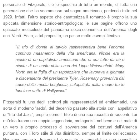
personale di Fitzgerald, c’è lo specchio di tutto un mondo, di tutta una
generazione che ha scommesso sul sogno americano, perdendo tutto nel
1929. Infatti, l’altro aspetto che caratterizza il romanzo è proprio la sua
spiccata dimensione storico-antropologica; le sue pagine offrono uno
spaccato meticoloso del panorama socio-economico dell’America degli
anni Venti. Ecco, a tal proposito, un passo molto esemplificativo:
“
Il trio di donne al tavolo rappresentava bene l’enorme
continuo mutamento della vita americana. Nicole era la
nipote di un capitalista americano che si era fatto da sé e
nipote di un conte della casa dei Lippe Weissenfeld. Mary
North era la figlia di un tappezziere che lavorava a giornata
e discendente del presidente Tyler. Rosemary proveniva dal
cuore della media borghesia, catapultata dalla madre tra le
favolose vette di Hollywood”.
Fitzgerald fu uno degli scrittori più rappresentativi ed emblematici, una
sorta di moderno “aedo”, del decennio passato alla storia con l’appellativo
di “Età del Jazz”, proprio come il titolo di una sua raccolta di racconti. Lui
e Zelda furono una coppia leggendaria, protagonisti nel bene e nel male di
un vero e proprio processo di sovversione dei costumi dell’America
puritana, con il loro stile di vita disinibito, sempre al limite dell’eccesso.
Nei suoi romanzi, Fitzgerald è riuscito a immortalare con pennellate