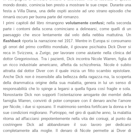
mondo dorato, comincia ben presto a mostrare le sue crepe. Durante una
festa a Villa Diana, una delle ospiti assiste ad uno strano episodio che
rimarrà oscuro per buona parte del romanzo.
I primi capitoli del libro rimangono
volutamente confusi;
nella seconda
parte i contorni della scena cominciano a delinearsi, come quelli di un
paesaggio che esce lentamente dal velo della nebbia mattutina. Un
flashback
riporta la narrazione nel 1917. Mentre in Europa si consumano
gli orrori del primo conflitto mondiale, il giovane psichiatra Dick Diver si
reca in Svizzera, a Zurigo, per lavorare come aiutante nella clinica del
dottor Gregoriovious. Tra i pazienti, Dick incontra Nicole Warren, figlia di
un ricco industriale americano, affetta da schizofrenia. Nicole è subito
attratta dal dottor Diver con il quale inizia un fitto scambio epistolare.
Anche Dick non è insensibile alla bellezza della ragazza ma, la scoperta
della drammatica origine della sua malattia, genera in lui un senso di
responsabilità che lo spinge a legarsi a quella figura così fragile e sola.
Nonostante Dick non sopporti l’ostentazione arrogante dei membri della
famiglia Warren, convinti di poter comprare con il denaro anche l’amore
per Nicole, i due si sposano. Il matrimonio sembra fortificare la donna e le
sue condizioni migliorano. Purtroppo, nel giro di qualche anno, la malattia
ritorna ad affacciarsi prepotentemente nella vita dei coniugi, al punto da
costringere Dick ad abbandonare il suo lavoro per dedicarsi
completamente alla moglie. Il denaro di Nicole permette ai Diver di