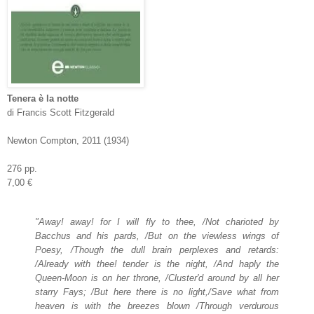
Tenera è la notte
di Francis Scott Fitzgerald
Newton Compton, 2011 (1934)
276 pp.
7,00 €
"Away! away! for I will fly to thee, /Not charioted by
Bacchus and his pards, /But on the viewless wings of
Poesy, /Though the dull brain perplexes and retards:
/Already with thee! tender is the night, /And haply the
Queen-Moon is on her throne, /Cluster'd around by all her
starry Fays; /But here there is no light,/Save what from
heaven is with the breezes blown /Through verdurous