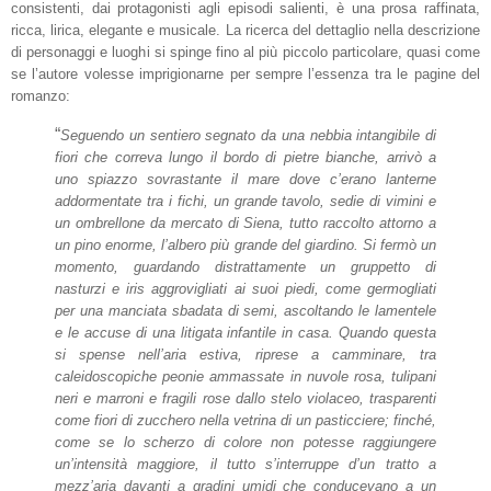
consistenti, dai protagonisti agli episodi salienti, è una prosa raffinata,
ricca, lirica, elegante e musicale. La ricerca del dettaglio nella descrizione
di personaggi e luoghi si spinge fino al più piccolo particolare, quasi come
se l’autore volesse imprigionarne per sempre l’essenza tra le pagine del
romanzo:
“
Seguendo un sentiero segnato da una nebbia intangibile di
fiori che correva lungo il bordo di pietre bianche, arrivò a
uno spiazzo sovrastante il mare dove c’erano lanterne
addormentate tra i fichi, un grande tavolo, sedie di vimini e
un ombrellone da mercato di Siena, tutto raccolto attorno a
un pino enorme, l’albero più grande del giardino. Si fermò un
momento, guardando distrattamente un gruppetto di
nasturzi e iris aggrovigliati ai suoi piedi, come germogliati
per una manciata sbadata di semi, ascoltando le lamentele
e le accuse di una litigata infantile in casa. Quando questa
si spense nell’aria estiva, riprese a camminare, tra
caleidoscopiche peonie ammassate in nuvole rosa, tulipani
neri e marroni e fragili rose dallo stelo violaceo, trasparenti
come fiori di zucchero nella vetrina di un pasticciere; finché,
come se lo scherzo di colore non potesse raggiungere
un’intensità maggiore, il tutto s’interruppe d’un tratto a
mezz’aria davanti a gradini umidi che conducevano a un