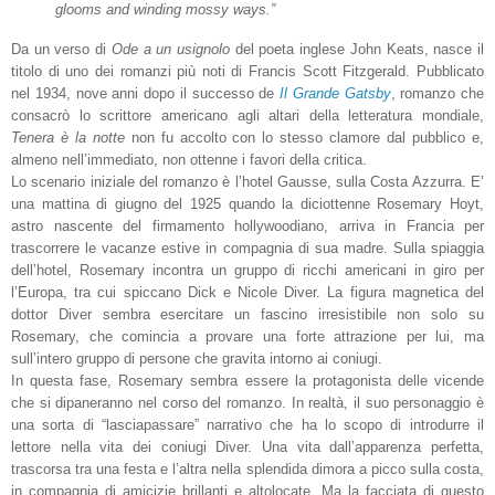
glooms and winding mossy ways.”
Da un verso di
Ode a un usignolo
del poeta inglese John Keats, nasce il
titolo di uno dei romanzi più noti di Francis Scott Fitzgerald. Pubblicato
nel 1934, nove anni dopo il successo de
Il Grande Gatsby
, romanzo che
consacrò lo scrittore americano agli altari della letteratura mondiale,
Tenera è la notte
non fu accolto con lo stesso clamore dal pubblico e,
almeno nell’immediato, non ottenne i favori della critica.
Lo scenario iniziale del romanzo è l’hotel Gausse, sulla Costa Azzurra. E’
una mattina di giugno del 1925 quando la diciottenne
Rosemary Hoyt,
astro nascente del firmamento hollywoodiano, arriva in Francia per
trascorrere le vacanze estive in compagnia di sua madre. Sulla spiaggia
dell’hotel, Rosemary incontra un gruppo di ricchi americani in giro per
l’Europa, tra cui spiccano Dick e Nicole Diver. La figura magnetica del
dottor Diver sembra esercitare un fascino irresistibile non solo su
Rosemary, che comincia a provare una forte attrazione per lui, ma
sull’intero gruppo di persone che gravita intorno ai coniugi.
In questa fase, Rosemary sembra essere la protagonista delle vicende
che si dipaneranno nel corso del romanzo. In realtà, il suo personaggio è
una sorta di “lasciapassare” narrativo che ha lo scopo di introdurre il
lettore nella vita dei coniugi Diver. Una vita dall’apparenza perfetta,
trascorsa tra una festa e l’altra nella splendida dimora a picco sulla costa,
in compagnia di amicizie brillanti e altolocate. Ma la facciata di questo