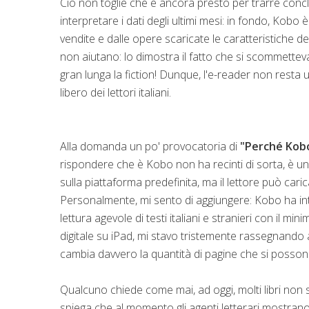
Ciò non toglie che è ancora presto per trarre conclu
interpretare i dati degli ultimi mesi: in fondo, Kob
vendite e dalle opere scaricate le caratteristiche del l
non aiutano: lo dimostra il fatto che si scommetteva
gran lunga la fiction! Dunque, l'e-reader non rest
libero dei lettori italiani.
Alla domanda un po' provocatoria di
"Perché Kobo
rispondere che è Kobo non ha recinti di sorta, è un
sulla piattaforma predefinita, ma il lettore può ca
Personalmente, mi sento di aggiungere: Kobo ha inte
lettura agevole di testi italiani e stranieri con il m
digitale su iPad, mi stavo tristemente rassegnando ag
cambia davvero la quantità di pagine che si posson
Qualcuno chiede come mai, ad oggi, molti libri non 
spiega che al momento gli agenti letterari mostrano 