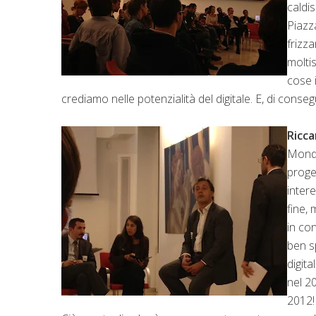
caldi
Piazz
frizza
molti
cose 
crediamo nelle potenzialità del digitale. E, di con
Ricca
Monda
proget
intere
fine,
in co
ben s
digita
nel 2
2012!