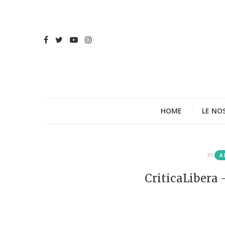
HOME
LE NO
in
A
CriticaLibera 