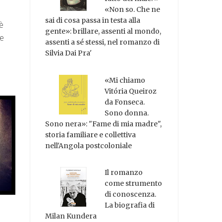
«Non so. Che ne
sai di cosa passa in testa alla
 è
gente»: brillare, assenti al mondo,
re
assenti a sé stessi, nel romanzo di
Silvia Dai Pra'
«Mi chiamo
Vitória Queiroz
da Fonseca.
Sono donna.
Sono nera»: "Fame di mia madre",
storia familiare e collettiva
nell'Angola postcoloniale
Il romanzo
come strumento
di conoscenza.
La biografia di
Milan Kundera