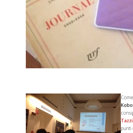
Come 
Kobo
consig
Tazzi
punti 