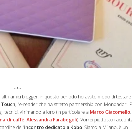
***
altri amici blogger, in questo periodo ho avuto modo di testare 
 Touch
, l'e-reader che ha stretto partnership con Mondadori. P
li tecnici, vi rimando a loro (in particolare a
Marco Giacomello
,
na-di-caffé
,
Alessandra Farabegoli
). Vorrei piuttosto racconta
cardine dell'
incontro dedicato a Kobo
. Siamo a Milano, è un