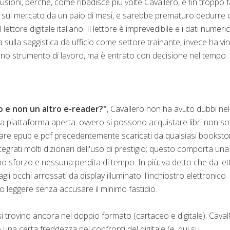
sioni, perché, come ribadisce più volte Cavallero, è fin troppo f
o è sul mercato da un paio di mesi, e sarebbe prematuro dedurre 
ettore digitale italiano. Il lettore è imprevedibile e i dati numeric
 sulla saggistica da ufficio come settore trainante; invece ha vin
a uno strumento di lavoro, ma è entrato con decisione nel tempo
 e non un altro e-reader?"
, Cavallero non ha avuto dubbi nel
a piattaforma aperta: ovvero si possono acquistare libri non so
ricare epub e pdf precedentemente scaricati da qualsiasi booksto
grati molti dizionari dell'uso di prestigio; questo comporta una
inimo sforzo e nessuna perdita di tempo. In più, va detto che da let
li occhi arrossati da display illuminato: l'inchiostro elettronico
o leggere senza accusare il minimo fastidio.
si trovino ancora nel doppio formato (cartaceo e digitale): Caval
una certa freddezza nei confronti del digitale (e, qui su