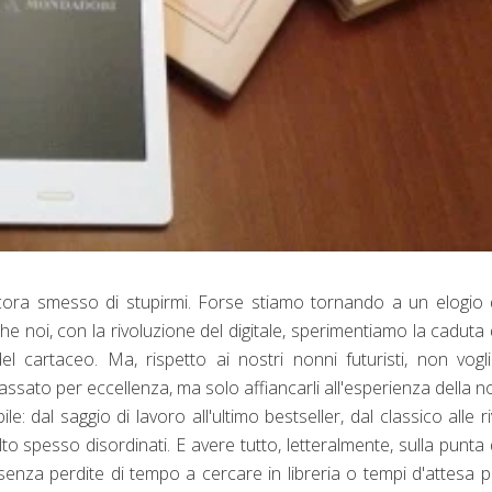
ancora smesso di stupirmi. Forse stiamo tornando a un elogio 
che noi, con la rivoluzione del digitale, sperimentiamo la caduta 
l cartaceo. Ma, rispetto ai nostri nonni futuristi, non vog
passato per eccellenza, ma solo affiancarli all'esperienza della no
e: dal saggio di lavoro all'ultimo bestseller, dal classico alle ri
to spesso disordinati. E avere tutto, letteralmente, sulla punta 
senza perdite di tempo a cercare in libreria o tempi d'attesa p