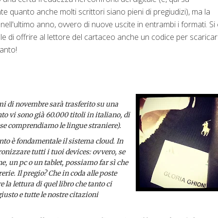
 quanto anche molti scrittori siano pieni di pregiudizi), ma la
ll'ultimo anno, ovvero di nuove uscite in entrambi i formati. Si
ale di offrire al lettore del cartaceo anche un codice per scarica
tanto!
mi di novembre sarà trasferito su una
 vi sono già 60.000 titoli in italiano, di
, se comprendiamo le lingue straniere).
uanto è fondamentale il sistema cloud. In
onizzare tutti i tuoi devices: ovvero, se
 un pc o un tablet, possiamo far sì che
erie. Il pregio? Che in coda alle poste
a lettura di quel libro che tanto ci
usto e tutte le nostre citazioni