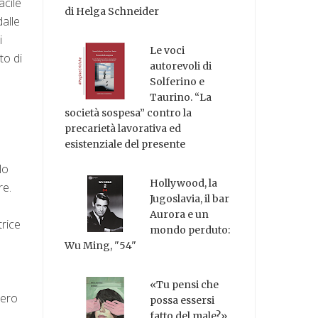
acile
di Helga Schneider
dalle
i
Le voci
to di
autorevoli di
Solferino e
Taurino. “La
società sospesa” contro la
precarietà lavorativa ed
esistenziale del presente
lo
Hollywood, la
re.
Jugoslavia, il bar
Aurora e un
trice
mondo perduto:
Wu Ming, "54"
«Tu pensi che
lero
possa essersi
fatto del male?»