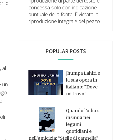
riproduzione di parte del testo è
ri di
concessa solo con indicazione
puntuale della fonte. È vietata la
riproduzione integrale del pezzo.
POPULAR POSTS
 al
Jhumpa Lahiri e
la sua opera in
è un
italiano: "Dove
logo
mi trovo"
no
Quando l’odio si
oli
insinua nei
legami
quotidiani e
nell’amicizia: “Stelle di cannella”