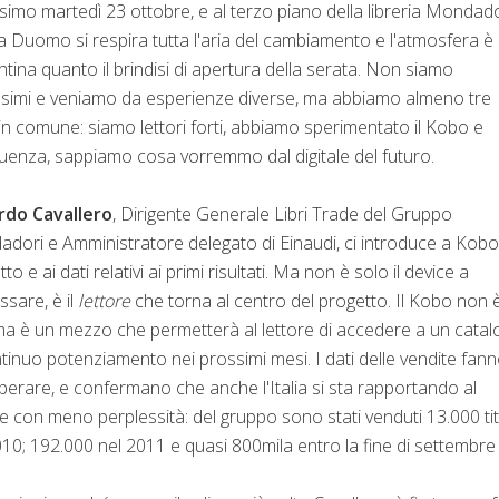
ssimo martedì 23 ottobre, e al terzo piano della libreria Mondado
a Duomo si respira tutta l'aria del cambiamento e l'atmosfera è
ntina quanto il brindisi di apertura della serata. Non siamo
ssimi e veniamo da esperienze diverse, ma abbiamo almeno tre
in comune: siamo lettori forti, abbiamo sperimentato il Kobo e
seguenza, sappiamo cosa vorremmo dal digitale del futuro.
rdo Cavallero
, Dirigente Generale Libri Trade del Gruppo
dori e Amministratore delegato di Einaudi, ci introduce a Kobo,
to e ai dati relativi ai primi risultati. Ma non è solo il device a
ssare, è il
lettore
che torna al centro del progetto. Il Kobo non 
 ma è un mezzo che permetterà al lettore di accedere a un cata
ntinuo potenziamento nei prossimi mesi. I dati delle vendite fan
perare, e confermano che anche l'Italia si sta rapportando al
le con meno perplessità: del gruppo sono stati venduti 13.000 tit
010; 192.000 nel 2011 e quasi 800mila entro la fine di settembre