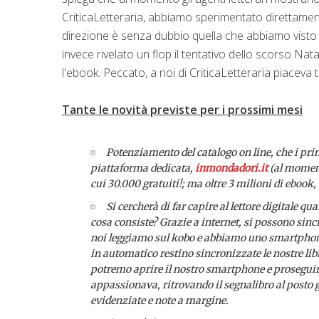
CriticaLetteraria, abbiamo sperimentato direttamente
direzione è senza dubbio quella che abbiamo visto ne
invece rivelato un flop il tentativo dello scorso Nat
l'ebook. Peccato, a noi di CriticaLetteraria piaceva 
Tante le novità previste per i prossimi mesi
Potenziamento del catalogo on line, che i pri
piattaforma dedicata,
inmondadori.it
(al momento
cui 30.000 gratuiti!; ma oltre 3 milioni di ebook
Si cercherà di far capire al lettore digitale q
cosa consiste? Grazie a internet, si possono sincr
noi leggiamo sul kobo e abbiamo uno smartphone,
in automatico restino sincronizzate le nostre libr
potremo aprire il nostro smartphone e proseguire l
appassionava, ritrovando il segnalibro al posto gi
evidenziate e note a margine.