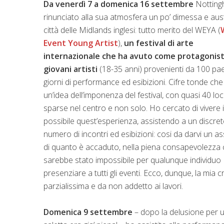
Da venerdì 7 a domenica 16 settembre
Nottin
rinunciato alla sua atmosfera un po’ dimessa e aust
città delle Midlands inglesi: tutto merito del WEYA (
Event Young Artist
),
un festival di arte
internazionale che ha avuto come protagonist
giovani artisti
(18-35 anni) provenienti da 100 paes
giorni di performance ed esibizioni. Cifre tonde ch
un’idea dell’imponenza del festival, con quasi 40 lo
sparse nel centro e non solo. Ho cercato di vivere i
possibile quest’esperienza, assistendo a un discre
numero di incontri ed esibizioni: cosi da darvi un a
di quanto è accaduto, nella piena consapevolezza
sarebbe stato impossibile per qualunque individuo
presenziare a tutti gli eventi. Ecco, dunque, la mia 
parzialissima e da non addetto ai lavori.
Domenica 9 settembre
– dopo la delusione per u