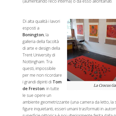
(aumentando l’eco interna) o da esso allontanati.
Di alta qualità i lavori
esposti a
Bonington
, la
galleria della facoltà
di arte e design della
Trent University di
Nottingham. Tra
questi, impossibile
per me non ricordare
i grandi dipinti di
Tom
La Crocus Ga
de Freston
: in tutte
le sue opere un
ambiente geometrizzante (una camera da letto, la sc
figure inquietanti, esseri umani trasformati in aut
superficie pittorica è poi ulteriormente ferita dall