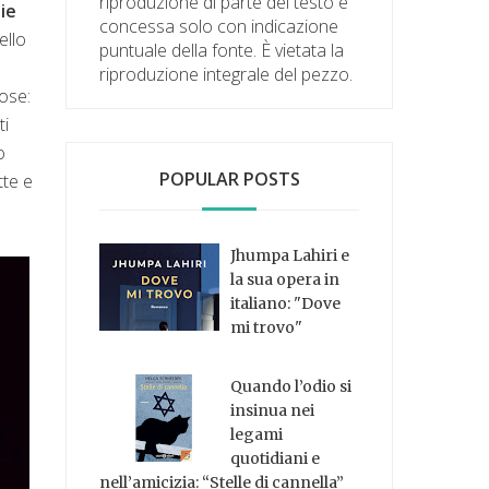
riproduzione di parte del testo è
ie
concessa solo con indicazione
ello
puntuale della fonte. È vietata la
riproduzione integrale del pezzo.
rose:
ti
o
POPULAR POSTS
tte e
Jhumpa Lahiri e
la sua opera in
italiano: "Dove
mi trovo"
Quando l’odio si
insinua nei
legami
quotidiani e
nell’amicizia: “Stelle di cannella”