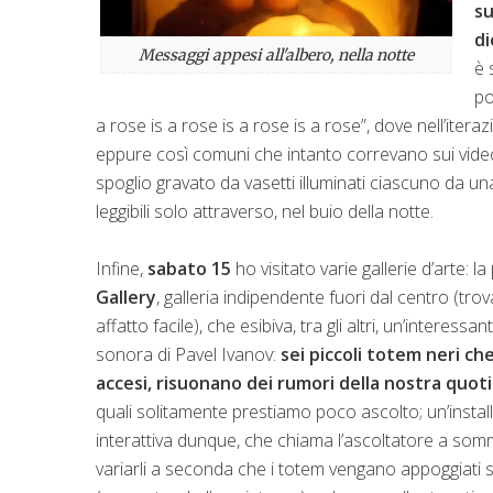
su
di
Messaggi appesi all'albero, nella notte
è 
po
a rose is a rose is a rose is a rose”, dove nell’iter
eppure così comuni che intanto correvano sui video. 
spoglio gravato da vasetti illuminati ciascuno da una
leggibili solo attraverso, nel buio della notte.
Infine,
sabato 15
ho visitato varie gallerie d’arte: l
Gallery
, galleria indipendente fuori dal centro (tro
affatto facile), che esibiva, tra gli altri, un’interessa
sonora di Pavel Ivanov:
sei piccoli totem neri ch
accesi, risuonano dei rumori della nostra quoti
quali solitamente prestiamo poco ascolto; un’insta
interattiva dunque, che chiama l’ascoltatore a somm
variarli a seconda che i totem vengano appoggiati 