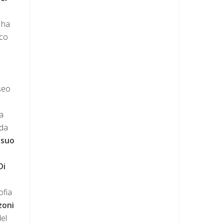
 ha
oco
useo
la
 da
 suo
Di
ofia
zoni
el