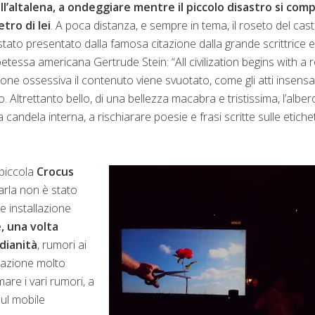
ll’altalena, a ondeggiare mentre il piccolo disastro si comp
etro di lei
. A poca distanza, e sempre in tema, il roseto del cast
stato presentato dalla famosa citazione dalla grande scrittrice e
etessa americana Gertrude Stein: “All civilization begins with a 
azione ossessiva il contenuto viene svuotato, come gli atti insensa
Altrettanto bello, di una bellezza macabra e tristissima, l’alber
 candela interna, a rischiarare poesie e frasi scritte sulle etiche
a piccola
Crocus
varla non è stato
nte installazione
e, una volta
dianità
, rumori ai
llazione molto
are i vari rumori, a
sul mobile