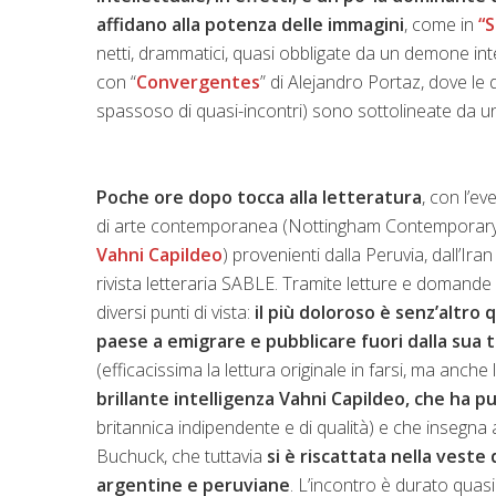
affidano alla potenza delle immagini
, come in
“
netti, drammatici, quasi obbligate da un demone in
con “
Convergentes
” di Alejandro Portaz, dove le
spassoso di quasi-incontri) sono sottolineate da un
Poche ore dopo tocca alla letteratura
, con l’ev
di arte contemporanea (Nottingham Contemporary A
Vahni Capildeo
) provenienti dalla Peruvia, dall’I
rivista letteraria SABLE. Tramite letture e domande si
diversi punti di vista:
il più doloroso è senz’altro
paese a emigrare e pubblicare fuori dalla sua 
(efficacissima la lettura originale in farsi, ma anch
brillante intelligenza Vahni Capildeo, che ha 
britannica indipendente e di qualità) e che insegna 
Buchuck, che tuttavia
si è riscattata nella vest
argentine e peruviane
. L’incontro è durato qua