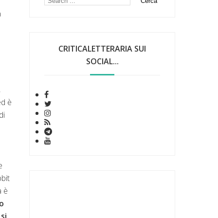
a
CRITICALETTERARIA SUI
SOCIAL...
,
ed è
di
e
bit
a è
o
si