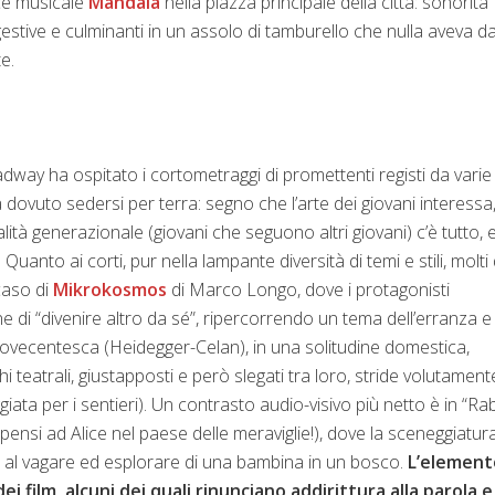
nce musicale
Mandala
nella piazza principale della città: sonorità
stive e culminanti in un assolo di tamburello che nulla aveva d
te.
dway ha ospitato i cortometraggi di promettenti registi da varie
dovuto sedersi per terra: segno che l’arte dei giovani interessa
ialità generazionale (giovani che seguono altri giovani) c’è tutto, 
uanto ai corti, pur nella lampante diversità di temi e stili, molti 
 caso di
Mikrokosmos
di Marco Longo, dove i protagonisti
ne di “divenire altro da sé”, ripercorrendo un tema dell’erranza e
e novecentesca (Heidegger-Celan), in una solitudine domestica,
teatrali, giustapposti e però slegati tra loro, stride volutament
ata per i sentieri). Un contrasto audio-visivo più netto è in “Rab
 pensi ad Alice nel paese delle meraviglie!), dove la sceneggiatur
sti al vagare ed esplorare di una bambina in un bosco.
L’element
ei film, alcuni dei quali rinunciano addirittura alla parola e 