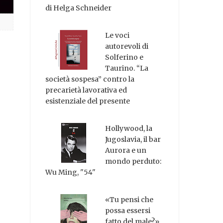
di Helga Schneider
Le voci
autorevoli di
Solferino e
Taurino. “La
società sospesa” contro la
precarietà lavorativa ed
esistenziale del presente
Hollywood, la
Jugoslavia, il bar
Aurora e un
mondo perduto:
Wu Ming, "54"
«Tu pensi che
possa essersi
fatto del male?»