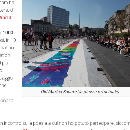
gham ha
era, di
World
i 1000
i, in 10
e danno
cation
l piu
to
ssaggio
 che
Old Market Square (la piazza principale)
cronaca
n incontro sulla poesia a cui non ho potuto partecipare, siccom