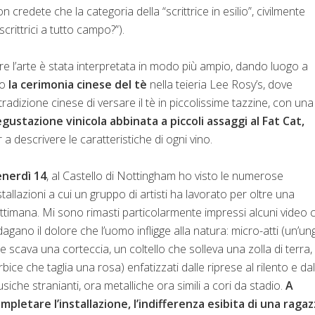
credete che la categoria della “scrittrice in esilio”, civilmente
scrittrici a tutto campo?”).
ure l’arte è stata interpretata in modo più ampio, dando luogo a
io
la cerimonia cinese del tè
nella teieria Lee Rosy’s, dove
radizione cinese di versare il tè in piccolissime tazzine, con una
egustazione vinicola abbinata a piccoli assaggi al Fat Cat,
 descrivere le caratteristiche di ogni vino.
nerdì 14
, al Castello di Nottingham ho visto le numerose
stallazioni a cui un gruppo di artisti ha lavorato per oltre una
ttimana. Mi sono rimasti particolarmente impressi alcuni video 
dagano il dolore che l’uomo infligge alla natura: micro-atti (un’un
e scava una corteccia, un coltello che solleva una zolla di terra,
rbice che taglia una rosa) enfatizzati dalle riprese al rilento e dal
siche stranianti, ora metalliche ora simili a cori da stadio.
A
mpletare l’installazione, l’indifferenza esibita di una raga