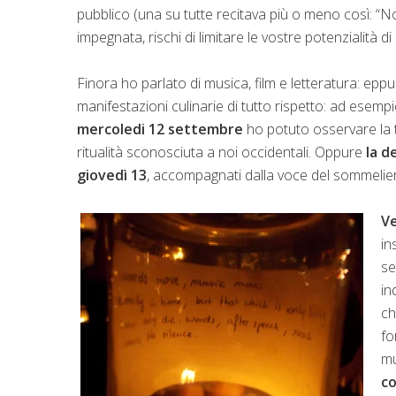
pubblico (una su tutte recitava più o meno così: “Non 
impegnata, rischi di limitare le vostre potenzialità di 
Finora ho parlato di musica, film e letteratura: epp
manifestazioni culinarie di tutto rispetto: ad esemp
mercoledi 12 settembre
ho potuto osservare la t
ritualità sconosciuta a noi occidentali. Oppure
la d
giovedì 13
, accompagnati dalla voce del sommelier a
Ve
in
se
in
ch
fo
mu
co