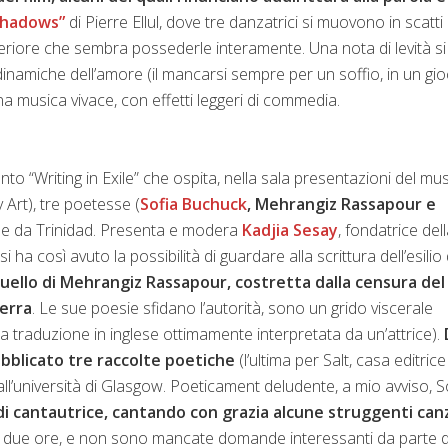
Shadows”
di Pierre Ellul, dove tre danzatrici si muovono in scatti
teriore che sembra possederle interamente. Una nota di levità si
 dinamiche dell’amore (il mancarsi sempre per un soffio, in un gi
a musica vivace, con effetti leggeri di commedia.
ento “Writing in Exile” che ospita, nella sala presentazioni del m
rt), tre poetesse (
Sofia Buchuck
, Mehrangiz Rassapour e
ran e da Trinidad. Presenta e modera
Kadjia Sesay
, fondatrice del
 ha così avuto la possibilità di guardare alla scrittura dell’esilio
 quello di Mehrangiz Rassapour, costretta dalla censura del
terra
. Le sue poesie sfidano l’autorità, sono un grido viscerale
e la traduzione in inglese ottimamente interpretata da un’attrice).
pubblicato tre raccolte poetiche
(l’ultima per Salt, casa editrice
all’università di Glasgow. Poeticament deludente, a mio avviso, S
e di cantautrice, cantando con grazia alcune struggenti can
si due ore, e non sono mancate domande interessanti da parte d