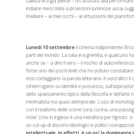
saletta era gia’ piena! – ho assistito alla performa
indiane mescolate a proiezioni luminose assai sugge
invidiare – ai miei occhi – ai virtuosismi del pianofor
Lunedi 10 settembre
il cinema indipendente Broa
parti del mondo. La sala era gremita, e qualcuno ha 
anche se – a dire il vero – il rischio di autoreferenz
forse uno dei pochi limiti che ho potuto constatare. Q
essi corteggiano la parola letteraria: è senz’altro il
s’interrogano su identità e possesso, sull’aspirazio
dello spaesamento tipico della filosofia e dell’art
minimalista ma quasi atemporale. L’uso di monologhi 
con il realismo delle scene (una cucina, una passeggi
Hole” (che in inglese è una metafora per l’ignoto: si
un cut-up di discorsi ideologici e politici sovrappo
intellettuale, in effetti, è un po’ la dominante d