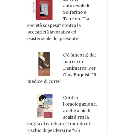
autorevoli di
Solferino e
Taurino. “La
società sospesa” contro la
precarietà lavorativa ed
esistenziale del presente
C'è (ancora) del
marcio in
Danimarca: Per
Olov Enquist, "Il
medico di corte"
Contro
l’omologazione,
anche a piedi
scalzi! Tra la
voglia di cambiare il mondo e il
rischio di perdersi ne “Gli