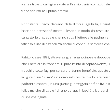
viene ritrovato dai figli e inviato al Premio diaristico nazion
vince addirittura il primo premio.
Nonostante i rischi derivanti dalla difficile leggibilità, Ei
lasciando pressoché intatto il lessico in modo da restituir
cantastorie di strada e che inchioda il lettore alle pagine, r
faticoso e irto di ostacoli ma anche di continue sorprese che 
Rabito, classe 1899, attraversa guerre sanguinose e dopogu
che i nemici alla frontiera. È puro istinto di sopravvivenza,
trucchi e sotterfugi per cercare di trarne beneficio; quest
la figura di un “ultimo”, un uomo solo costretto a lottare con q
padroni e caporali, in una guerra guerreggiata perfino fra
felice ma che gli dà tre figli, uno dei quali riuscirà a laurears
di una vita ingrata.