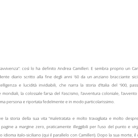
avvivenza”: così lo ha definito Andrea Camilleri. E sembra proprio un Cam
nte diario scritto alla fine degli anni ’60 da un anziano bracciante sici
ligenza e lucidità invidiabili, che narra la storia d’Italia del ‘900, pa
 mondiali, la colossale farsa del Fascismo, l’avventura coloniale, l’avvento
 prima persona e riportata fedelmente e in modo particolarissimo.
ive la storia della sua vita “maletratata e molto travagliata e molto despr
pagine a margine zero, praticamente illeggibili per l’uso del punto e vir
idioma italo-siciliano (qui il parallelo con Camilleri). Dopo la sua morte, il 