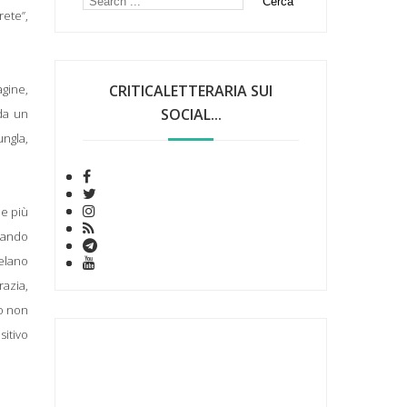
rete”,
agine,
CRITICALETTERARIA SUI
SOCIAL...
 da un
ungla,
me più
itando
velano
razia,
to non
sitivo