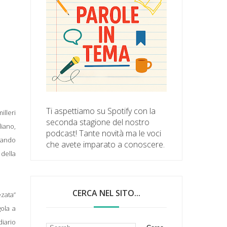
Ti aspettiamo su Spotify con la
illeri
seconda stagione del nostro
liano,
podcast! Tante novità ma le voci
ssando
che avete imparato a conoscere.
 della
CERCA NEL SITO...
ezata”
gola a
diario