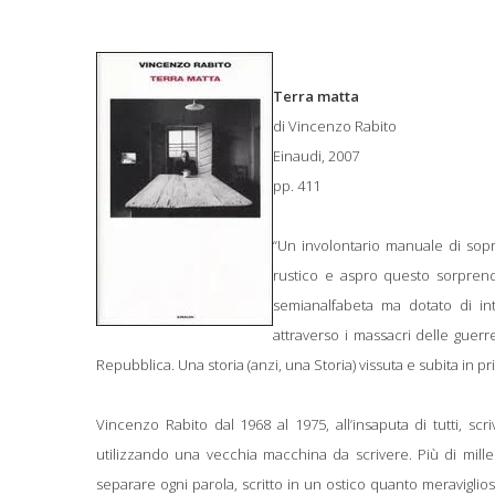
Terra matta
di Vincenzo Rabito
Einaudi, 2007
pp. 411
“Un involontario manuale di sopr
rustico e aspro questo sorprende
semianalfabeta ma dotato di intel
attraverso i massacri delle guerre
Repubblica. Una storia (anzi, una Storia) vissuta e subita in
Vincenzo Rabito dal 1968 al 1975, all’insaputa di tutti, scr
utilizzando una vecchia macchina da scrivere. Più di mille 
separare ogni parola, scritto in un ostico quanto meraviglioso 