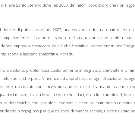
ale di Pieve Santo Stefano dove nel 2000, definito “il capolavoro che non legge
naudi decide di pubblicarne, nel 2007, una versione ridotta a quattrocento p
e completamente il fascino e il sapore della narrazione, che sembra fatta
endendo impossibile staccarsi da ciò che è simile al procedere in una fitta gi
rapiscono e lasciano sbalorditi e increduli.
erra altrettanto problematici, costantemente impegnato a combattere la fa
 infatti, quello che porta Vincenzo ad approfittare di ogni situazione escog
e vicende, raccontate con il massimo candore e con disarmante realismo, ri
ualsiasi mezzo di volta in volta contro Austriaci, esercito, carabinieri, buroc
 le mura domestiche, con i problemi economici e con un matrimonio combina
i rendendolo orgoglioso per questa sorta di rivincita sociale, unico risultato po