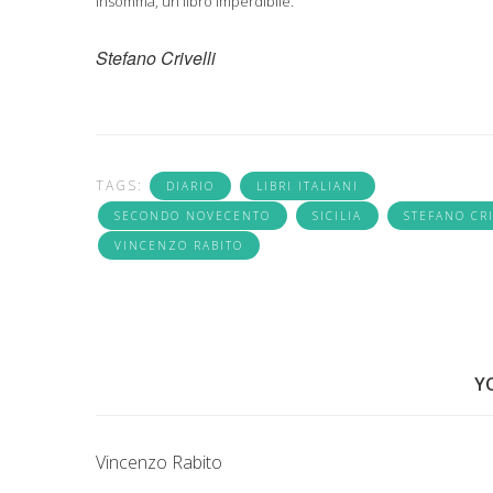
Insomma, un libro imperdibile.
Stefano Crivelli
TAGS:
DIARIO
LIBRI ITALIANI
SECONDO NOVECENTO
SICILIA
STEFANO CRI
VINCENZO RABITO
Y
Vincenzo Rabito