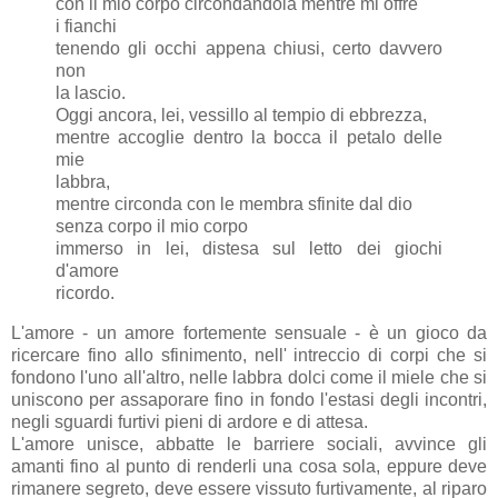
con il mio corpo circondandola mentre mi offre
i fianchi
tenendo gli occhi appena chiusi, certo davvero
non
la lascio.
Oggi ancora, lei, vessillo al tempio di ebbrezza,
mentre accoglie dentro la bocca il petalo delle
mie
labbra,
mentre circonda con le membra sfinite dal dio
senza corpo il mio corpo
immerso in lei, distesa sul letto dei giochi
d'amore
ricordo.
L'amore - un amore fortemente sensuale - è un gioco da
ricercare fino allo sfinimento, nell' intreccio di corpi che si
fondono l'uno all'altro, nelle labbra dolci come il miele che si
uniscono per assaporare fino in fondo l'estasi degli incontri,
negli sguardi furtivi pieni di ardore e di attesa.
L'amore unisce, abbatte le barriere sociali, avvince gli
amanti fino al punto di renderli una cosa sola, eppure deve
rimanere segreto, deve essere vissuto furtivamente, al riparo