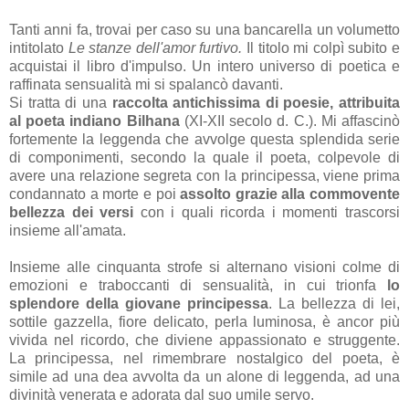
Tanti anni fa, trovai per caso su una bancarella un volumetto
intitolato
Le stanze dell'amor furtivo.
Il titolo mi colpì subito e
acquistai il libro d'impulso. Un intero universo di poetica e
raffinata sensualità mi si spalancò davanti.
Si tratta di una
raccolta antichissima di poesie, attribuita
al poeta indiano Bilhana
(XI-XII secolo d. C.). Mi affascinò
fortemente la leggenda che avvolge questa splendida serie
di componimenti, secondo la quale il poeta, colpevole di
avere una relazione segreta con la principessa, viene prima
condannato a morte e poi
assolto grazie alla commovente
bellezza dei versi
con i quali ricorda i momenti trascorsi
insieme all'amata.
Insieme alle cinquanta strofe si alternano visioni colme di
emozioni e traboccanti di sensualità, in cui trionfa
lo
splendore della giovane principessa
. La bellezza di lei,
sottile gazzella, fiore delicato, perla luminosa, è ancor più
vivida nel ricordo, che diviene appassionato e struggente.
La principessa, nel rimembrare nostalgico del poeta, è
simile ad una dea avvolta da un alone di leggenda, ad una
divinità venerata e adorata dal suo umile servo.