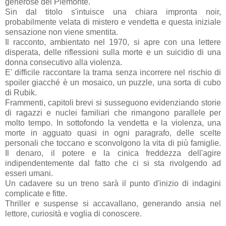
generose del Piemonte.
Sin dal titolo s'intuisce una chiara impronta noir,
probabilmente velata di mistero e vendetta e questa iniziale
sensazione non viene smentita.
Il racconto, ambientato nel 1970, si apre con una lettere
disperata, delle riflessioni sulla morte e un suicidio di una
donna consecutivo alla violenza.
E' difficile raccontare la trama senza incorrere nel rischio di
spoiler giacché è un mosaico, un puzzle, una sorta di cubo
di Rubik.
Frammenti, capitoli brevi si susseguono evidenziando storie
di ragazzi e nuclei familiari che rimangono parallele per
molto tempo. In sottofondo la vendetta e la violenza, una
morte in agguato quasi in ogni paragrafo, delle scelte
personali che toccano e sconvolgono la vita di più famiglie.
Il denaro, il potere e la cinica freddezza dell'agire
indipendentemente dal fatto che ci si sta rivolgendo ad
esseri umani.
Un cadavere su un treno sarà il punto d'inizio di indagini
complicate e fitte.
Thriller e suspense si accavallano, generando ansia nel
lettore, curiosità e voglia di conoscere.