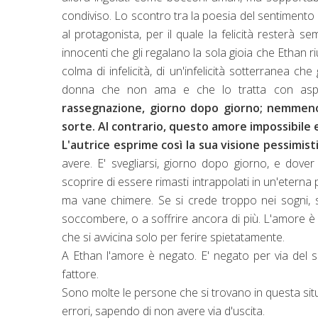
condiviso. Lo scontro tra la poesia del sentimento
al protagonista, per il quale la felicità resterà s
innocenti che gli regalano la sola gioia che Ethan riu
colma di infelicità, di un'infelicità sotterranea c
donna che non ama e che lo tratta con asp
rassegnazione, giorno dopo giorno; nemmeno 
sorte. Al contrario, questo amore impossibile e
L'autrice esprime così la sua visione pessimisti
avere. E' svegliarsi, giorno dopo giorno, e dove
scoprire di essere rimasti intrappolati in un'eterna 
ma vane chimere. Se si crede troppo nei sogni, se s
soccombere, o a soffrire ancora di più. L'amore è 
che si avvicina solo per ferire spietatamente.
A Ethan l'amore è negato. E' negato per via del 
fattore.
Sono molte le persone che si trovano in questa sit
errori, sapendo di non avere via d'uscita.