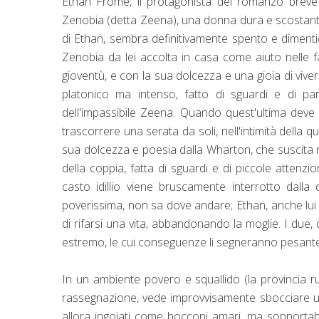
Ethan Frome, il protagonista del romanzo breve
Zenobia (detta Zeena), una donna dura e scostante ma
di Ethan, sembra definitivamente spento e dimentica
Zenobia da lei accolta in casa come aiuto nelle 
gioventù, e con la sua dolcezza e una gioia di viv
platonico ma intenso, fatto di sguardi e di p
dell'impassibile Zeena. Quando quest'ultima deve
trascorrere una serata da soli, nell'intimità della q
sua dolcezza e poesia dalla Wharton, che suscita ne
della coppia, fatta di sguardi e di piccole attenzio
casto idillio viene bruscamente interrotto dall
poverissima, non sa dove andare; Ethan, anche lui 
di rifarsi una vita, abbandonando la moglie. I due, 
estremo, le cui conseguenze li segneranno pesan
In un ambiente povero e squallido (la provincia rur
rassegnazione, vede improvvisamente sbocciare un 
allora ingoiati come bocconi amari, ma sopportabil