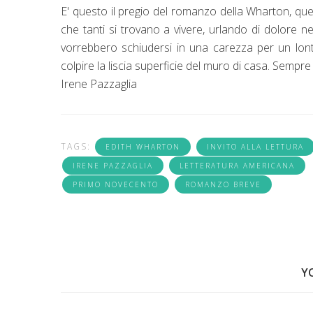
E' questo il pregio del romanzo della Wharton, quel
che tanti si trovano a vivere, urlando di dolore n
vorrebbero schiudersi in una carezza per un lont
colpire la liscia superficie del muro di casa. Sempre 
Irene Pazzaglia
TAGS:
EDITH WHARTON
INVITO ALLA LETTURA
IRENE PAZZAGLIA
LETTERATURA AMERICANA
PRIMO NOVECENTO
ROMANZO BREVE
Y