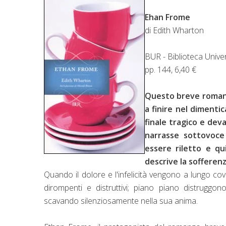
Ehan Frome
di Edith Wharton
BUR - Biblioteca Univer
pp. 144, 6,40 €
Questo breve romanzo
a finire nel dimenti
finale tragico e dev
narrasse sottovoce
essere riletto e qui
descrive la sofferen
Quando il dolore e l'infelicità vengono a lungo cov
dirompenti e distruttivi; piano piano distruggon
scavando silenziosamente nella sua anima.