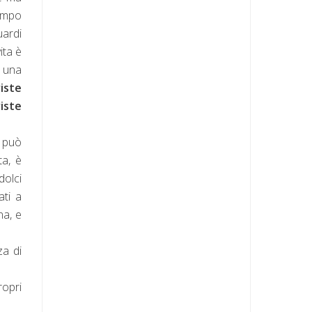
campo
uardi
ita è
o una
iste
iste
i può
ta, è
dolci
ati a
na, e
za di
ropri