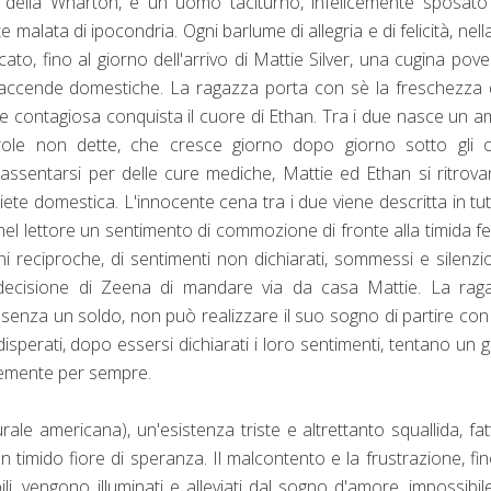
 della Wharton, è un uomo taciturno, infelicemente sposato
lata di ipocondria. Ogni barlume di allegria e di felicità, nella
to, fino al giorno dell'arrivo di Mattie Silver, una cugina pove
faccende domestiche. La ragazza porta con sè la freschezza 
ere contagiosa conquista il cuore di Ethan. Tra i due nasce un 
arole non dette, che cresce giorno dopo giorno sotto gli o
 assentarsi per delle cure mediche, Mattie ed Ethan si ritrov
uiete domestica. L'innocente cena tra i due viene descritta in tut
l lettore un sentimento di commozione di fronte alla timida fel
ni reciproche, di sentimenti non dichiarati, sommessi e silenzios
a decisione di Zeena di mandare via da casa Mattie. La rag
senza un soldo, non può realizzare il suo sogno di partire con 
disperati, dopo essersi dichiarati i loro sentimenti, tentano un 
temente per sempre.
ale americana), un'esistenza triste e altrettanto squallida, fat
timido fiore di speranza. Il malcontento e la frustrazione, fi
i, vengono illuminati e alleviati dal sogno d'amore, impossibi