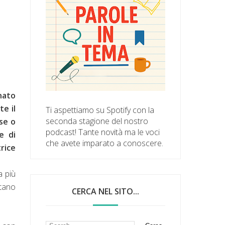
nato
e il
Ti aspettiamo su Spotify con la
seconda stagione del nostro
se o
podcast! Tante novità ma le voci
e di
che avete imparato a conoscere.
rice
a più
ntano
CERCA NEL SITO...