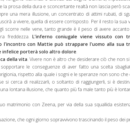
 e la prosa della dura e sconcertante realtà non lascia però s
empre una mera illusione, un concentrato di attimi rubati, di sg
scirà a vivere, quella di essere corrisposto. Per il resto la sua v
he gli scorre nelle vene, tanto grande è il peso di avere accant
ra freddezza.
L'inferno coniugale viene vissuto con tr
l'incontro con Mattie può strappare l'uomo alla sua tr
 infelice porterà solo altro dolore
.
ca della vita
. Vivere non è altro che desiderare ciò che non s
r sopportare le conseguenze di aver fatto una scelta sbaglia
prigionia, rispetto alla quale i sogni e le speranze non sono che 
i cerca di realizzarli, o soltanto di raggiungerli, si è destin
una lontana illusione, che quanto più fa male tanto più è lonta
suo matrimonio con Zeena, per via della sua squallida esisten
uazione, che ogni giorno sopravvivono trascinando il peso dei p