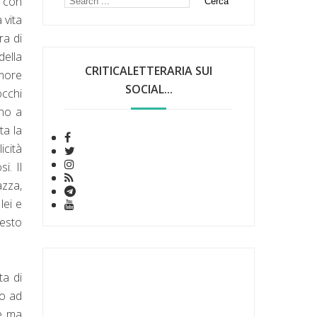
 con
 vita
ra di
della
CRITICALETTERARIA SUI
amore
SOCIAL...
cchi
ano a
ta la
icità
i. Il
azza,
lei e
gesto
ta di
no ad
le ma