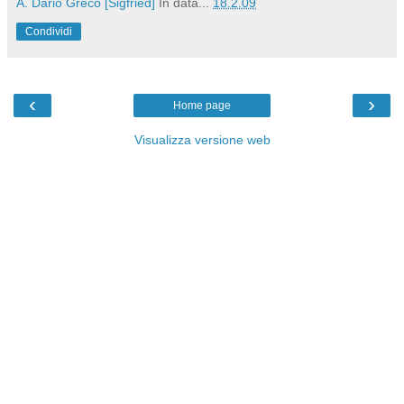
A. Dario Greco [Sigfried]
In data...
18.2.09
Condividi
‹
›
Home page
Visualizza versione web