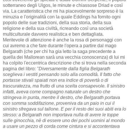
sotterraneo degli Ulgos, le minute e chiassose Driad e così
via. La caratteristica che mi ha piacevolmente sorpreso è la
minuzia e l'originalità con la quale Eddings ha fornito ogni
popolo delle sue tradizioni, della sua storia, della sua
religione e della sua civiltà, ricreando così una società
multiculturale davvero realistica e ben dettagliata.
Meritevole di attenzione è anche la rosa di personaggi con
cui avremo a che fare durante l'opera a partire dal mago
Belgarath (che per chi ha gia letto la saga precedente a
quella dei Mallorean sarà una vecchia conoscenza) di lui mi
ha colpito l'eccentrica descrizione che si trova nella seconda
pagina del libro:
"Diversamente dalla figlia Belgarath
sceglieva i vestiti pensando solo alla comodità. Il fatto che
portasse stivali spaiati non era indice di povertà o di
trascuratezza, ma frutto di una scelta consapevole. Il sinistro
infatti, aveva come compagno naturale un destro che
stringeva in punta, mentre il destro, che Belgarath portava
con somma soddifazione, proveniva da un paio in cui il
sinistro sfregava sul tallone. E per il resto dei suoi abiti era lo
stesso: a Belgarath non importava nulla di avere le toppe
sulle ginocchia, nè di essere uno dei pochi uomini al mondo
a usare un pezzo di corda come cintura e si accontentava