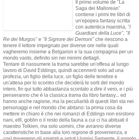
Il primo volume de "La
Saga dei Mallorean"
contiene i primi tre libri di
un'epopea fantasy scritta
con autentica maestria,
"I
Guardiani della Luce", "Il
Re dei Murgos"
e
"Il Signore dei Demoni"
che riescono a
tenere il lettore impegnato per diverse ore nelle quali
vagheremo insieme a Belgarion e la sua compagnia per un
mondo vasto, definito sin nei minimi dettagli.
Tentare di riassumere la trama sarebbe un'offesa al lungo
lavoro di David Eddings, quindi accennerò solo ad una
profezia, un figlio della luce, un figlio delle tenebre e
un'attesa per lo scontro che deciderà le sorti del mondo
intero, fin qui tutto abbastanza scontato a dire il vero, e i più
penseranno che è la classica trama da libro fantasy... ed
hanno anche ragione, ma la peculiarità di questi libri sta nei
personaggi e nel mondo che abitano: la prima cosa da
mettere in chiaro è che nei romanzi di Eddings non esistono
nani, elfi, goblin o il resto della fauna a cui ci ha abituati il
maestro Tolkien, ma solo uomini, che avranno diverse
caratteristiche in base alla loro regione di provenienza, e
così troveremo gli spietati e astuti Uomini Serpente, il popolo