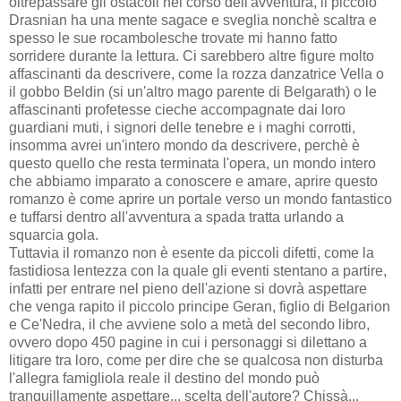
oltrepassare gli ostacoli nel corso dell'avventura, il piccolo
Drasnian ha una mente sagace e sveglia nonchè scaltra e
spesso le sue rocambolesche trovate mi hanno fatto
sorridere durante la lettura. Ci sarebbero altre figure molto
affascinanti da descrivere, come la rozza danzatrice Vella o
il gobbo Beldin (si un'altro mago parente di Belgarath) o le
affascinanti profetesse cieche accompagnate dai loro
guardiani muti, i signori delle tenebre e i maghi corrotti,
insomma avrei un'intero mondo da descrivere, perchè è
questo quello che resta terminata l'opera, un mondo intero
che abbiamo imparato a conoscere e amare, aprire questo
romanzo è come aprire un portale verso un mondo fantastico
e tuffarsi dentro all'avventura a spada tratta urlando a
squarcia gola.
Tuttavia il romanzo non è esente da piccoli difetti, come la
fastidiosa lentezza con la quale gli eventi stentano a partire,
infatti per entrare nel pieno dell'azione si dovrà aspettare
che venga rapito il piccolo principe Geran, figlio di Belgarion
e Ce'Nedra, il che avviene solo a metà del secondo libro,
ovvero dopo 450 pagine in cui i personaggi si dilettano a
litigare tra loro, come per dire che se qualcosa non disturba
l'allegra famigliola reale il destino del mondo può
tranquillamente aspettare... scelta dell'autore? Chissà...