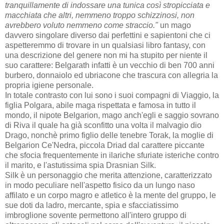
tranquillamente di indossare una tunica così stropicciata e
macchiata che altri, nemmeno troppo schizzinosi, non
avrebbero voluto nemmeno come straccio."
un mago
davvero singolare diverso dai perfettini e sapientoni che ci
aspetteremmo di trovare in un qualsiasi libro fantasy, con
una descrizione del genere non mi ha stupito per niente il
suo carattere: Belgarath infatti è un vecchio di ben 700 anni
burbero, donnaiolo ed ubriacone che trascura con allegria la
propria igiene personale.
In totale contrasto con lui sono i suoi compagni di Viaggio, la
figlia Polgara, abile maga rispettata e famosa in tutto il
mondo, il nipote Belgarion, mago anch'egli e saggio sovrano
di Riva il quale ha già sconfitto una volta il malvagio dio
Drago, nonchè primo figlio delle tenebre Torak, la moglie di
Belgarion Ce'Nedra, piccola Driad dal carattere piccante
che sfocia frequentemente in ilariche sfuriate isteriche contro
il marito, e l'astutissima spia Drasnian Silk.
Silk è un personaggio che merita attenzione, caratterizzato
in modo peculiare nell'aspetto fisico da un lungo naso
affilato e un corpo magro e atletico è la mente del gruppo, le
sue doti da ladro, mercante, spia e sfacciatissimo
imbroglione sovente permettono all'intero gruppo di