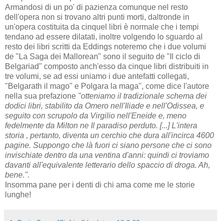
Armandosi di un po' di pazienza comunque nel resto
dell'opera non si trovano altri punti morti, daltronde in
un'opera costituita da cinquel libri è normale che i tempi
tendano ad essere dilatati, inoltre volgendo lo sguardo al
resto dei libri scritti da Eddings noteremo che i due volumi
de "La Saga dei Mallorean" sono il seguito de "Il ciclo di
Belgariad" composto anch'esso da cinque libri distribuiti in
tre volumi, se ad essi uniamo i due antefatti collegati,
"Belgarath il mago" e Polgara la maga", come dice l'autore
nella sua prefazione
"otteniamo il tradizionale schema dei
dodici libri, stabilito da Omero nell'Iliade e nell'Odissea, e
seguito con scrupolo da Virgilio nell'Eneide e, meno
fedelmente da Milton ne Il paradiso perduto. [...] L'intera
storia , pertanto, diventa un cerchio che dura all'incirca 4600
pagine. Suppongo che là fuori ci siano persone che ci sono
invischiate dentro da una ventina d'anni: quindi ci troviamo
davanti all'equivalente letterario dello spaccio di droga. Ah,
bene.".
Insomma pane per i denti di chi ama come me le storie
lunghe!