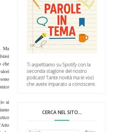
. Ma
siasi
ò che
Ti aspettiamo su Spotify con la
seconda stagione del nostro
alori
podcast! Tante novità ma le voci
 sono
che avete imparato a conoscere.
unico
io ai
siamo
CERCA NEL SITO...
etico
"Atto