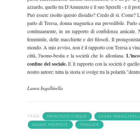
azzardo, quello tra D'Annunzio e il suo Sperelli - e il prot
Può essere risolto questo dissidio? Credo di sì. Come? L
parlo di Teresa, donna magnetica ma prevedibile. Parlo 
continuamente, in un rapporto di confidenza amicale. Na
femminile, delle macchiette e dei filosofi. Il protagonis
mondo. A mio avviso, non è il rapporto con Teresa a vin
L'inco
città, l'uomo-bestia e la società che lo allontana.
confine del sociale.
E il rapporto con la società è quello
nostro autore: tutta la storia si svolge tra la polarità "dent
Laura Ingallinella
TAGS:
FRANCESCO CINQUE
LAURA INGALLINELL
NUOVE PROPOSTE
THRILLER