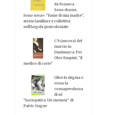
da Fonseca.
Sono donna.
Sono nera»: "Fame di mia madre",
storia familiare e collettiva
nell'Angola postcoloniale
C'è (ancora) del
marcio in
Danimarca: Per
Olov Enquist, "Il
medico di corte"
Oltre lo stigma e
verso la
consapevolezza
di sé:
"Sociopatica. Un memoir" di
Patric Gagne