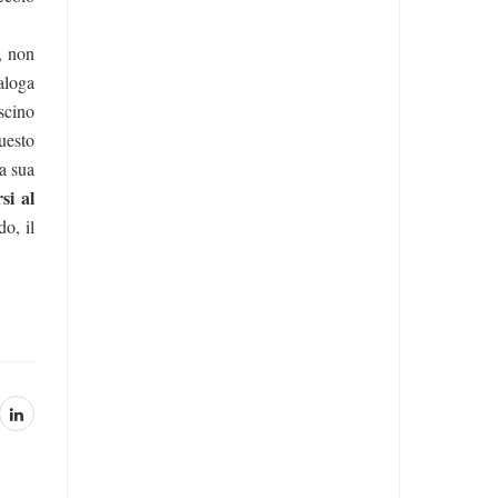
, non
ialoga
scino
uesto
la sua
si al
do, il