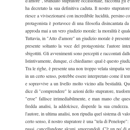
d'amore", sbandato stupratore occasionale, racconta gli ev
ha decretato la sua definitiva caduta. Il nostro stuprato
riesce a vivisezionarsi con incredibile lucidità, persino con
protagonista è portavoce di una filosofia disincantata d
approda mai a un vero giudizio morale: la moralità è qual
Tuttavia, in "Atto d'amore" un giudizio morale è presente, 
presente soltanto la voce del protagonista: l'autore in
sbigottiti. Gli avvenimenti sono percepiti e raccontati dallo
Istintivamente, dunque, ci chiediamo: qual è questo giudiz
Tra le righe, è presente una non troppo velata simpatia ve
in un certo senso, potrebbe essere interpretato come il te
e sopravvive a un livello molto vicino alla bestialità. Q
dice di "comprendere" le azioni dello stupratore, trasform
"eroe" fallisce irrimediabilmente, e man mano che questo
fredda analisi, la addolcisce, disperde la sua crudezza
l'autore, in ultima analisi, non ripudia quel sistema di val
certo senso, il nostro stupratore è una "tela di Penelope"
passi, cancellandone alcuni, smorzandoli. C'è un po' di g