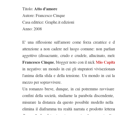
Atto d'amore
Titolo:
Autore: Francesco Cinque
Casa editrice: Graphe.it edizioni
Anno: 2008
E' una riflessione sull'amore come forza creatrice e 
attenzione a non cadere nel luogo comune: non parliam
aggettivo (dissacrante, crudo e crudele, allucinato, m
Francesco Cinque
Mio Capit
, blogger noto con il nick
in negativo: un mondo in cui gli stupratori viviseziona
l'anima della sfida e della tensione. Un mondo in cui la g
mezzo per sopravvivere.
Un romanzo breve, dunque, in cui potremmo ravvisare un 
confini della società, studiarne la parabola discendente
misurare la distanza da questo possibile modello nella s
elimina il diaframma tra realtà narrata e prodotto letter