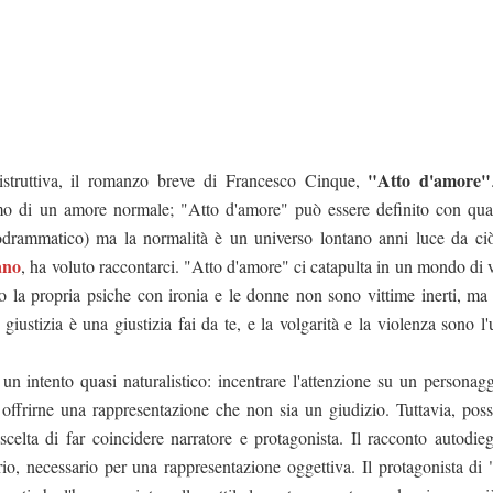
"Atto d'amore"
distruttiva, il romanzo breve di Francesco Cinque,
o di un amore normale; "Atto d'amore" può essere definito con qual
elodrammatico) ma la normalità è un universo lontano anni luce da ci
ano
, ha voluto raccontarci. "Atto d'amore" ci catapulta in un mondo di v
no la propria psiche con ironia e le donne non sono vittime inerti, ma
iustizia è una giustizia fai da te, e la volgarità e la violenza sono l'
intento quasi naturalistico: incentrare l'attenzione su un personagg
, offrirne una rappresentazione che non sia un giudizio. Tuttavia, pos
celta di far coincidere narratore e protagonista. Il racconto autodieg
ario, necessario per una rappresentazione oggettiva. Il protagonista di 