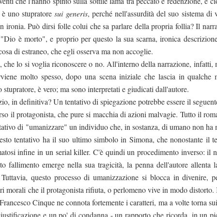
enti che l'hanno spinto sulla sottile lama tra peccato e redenzione, e c
re è uno stupratore
sui generis
, perché nell'assurdità del suo sistema di 
 ironia. Può dirsi folle colui che sa parlare della propria follia? Il narr
a "Dio è morto", e proprio per questo la sua scarna, ironica descrizion
cosa di estraneo, che egli osserva ma non accoglie.
che lo si voglia riconoscere o no. All'interno della narrazione, infatti,
terviene molto spesso, dopo una scena iniziale che lascia in qualche
 stupratore, è vero; ma sono interpretati e giudicati dall'autore.
io, in definitiva? Un tentativo di spiegazione potrebbe essere il seguent
rso il protagonista, che pure si macchia di azioni malvagie. Tutto il ro
ntativo di "umanizzare" un individuo che, in sostanza, di umano non ha n
uesto tentativo ha il suo ultimo simbolo in Simona, che nonostante il te
atosi infine in un serial killer. C'è quindi un procedimento inverso: il 
 fallimento emerge nella sua tragicità, la penna dell'autore allenta l
. Tuttavia, questo processo di umanizzazione si blocca in divenire, p
ori morali che il protagonista rifiuta, o perlomeno vive in modo distorto.
: Francesco Cinque ne connota fortemente i caratteri, ma a volte torna su
iustificazione e un po' di condanna - un rapporto che ricorda, in un pi