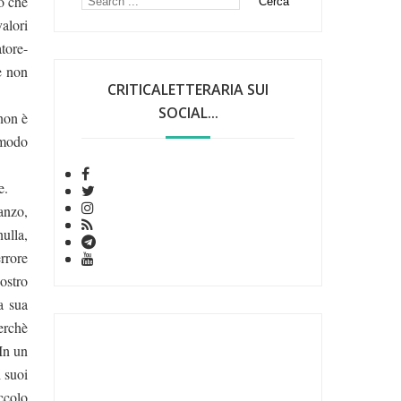
iò che
valori
atore-
e non
CRITICALETTERARIA SUI
SOCIAL...
 non è
 modo
e.
manzo,
ulla,
rrore
nostro
a sua
erchè
 In un
i suoi
ccolo