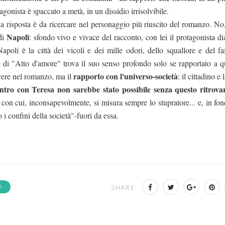
agonista è spaccato a metà, in un dissidio irrisolvibile.
a risposta è da ricercare nel personaggio più riuscito del romanzo. No
Napoli
di
: sfondo vivo e vivace del racconto, con lei il protagonista d
poli è la città dei vicoli e dei mille odori, dello squallore e del fa
ta di "Atto d'amore" trova il suo senso profondo solo se rapportato a q
rapporto con l'universo-società
cere nel romanzo, ma il
: il cittadino e 
ntro con Teresa non sarebbe stato possibile senza questo ritrovar
 con cui, inconsapevolmente, si misura sempre lo stupratore... e, in fon
ro i confini della società"-fuori da essa.
A
SHARE: