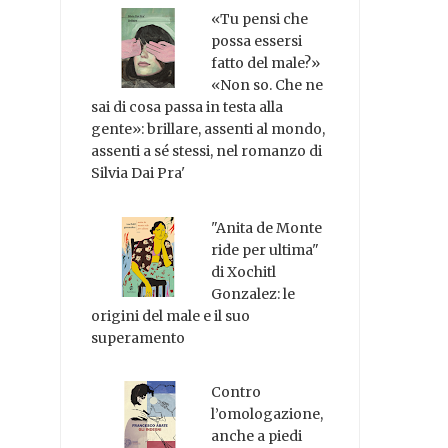
«Tu pensi che
possa essersi
fatto del male?»
«Non so. Che ne
sai di cosa passa in testa alla
gente»: brillare, assenti al mondo,
assenti a sé stessi, nel romanzo di
Silvia Dai Pra'
"Anita de Monte
ride per ultima"
di Xochitl
Gonzalez: le
origini del male e il suo
superamento
Contro
l’omologazione,
anche a piedi