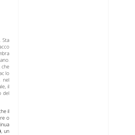
. Sta
iacco
embra
tano.
, che
ac lo
 nel
e, il
o del
che il
ere o
tinua
é
, un