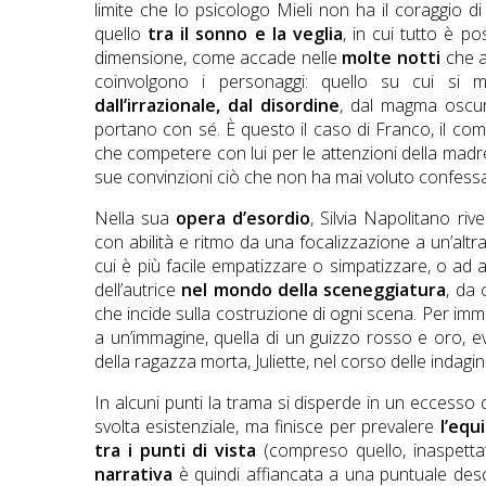
limite che lo psicologo Mieli non ha il coraggio di
quello
tra il sonno e la veglia
, in cui tutto è p
dimensione, come accade nelle
molte notti
che a
coinvolgono i personaggi: quello su cui si 
dall’irrazionale, dal disordine
, dal magma oscuro
portano con sé. È questo il caso di Franco, il co
che competere con lui per le attenzioni della madre;
sue convinzioni ciò che non ha mai voluto confess
Nella sua
opera d’esordio
, Silvia Napolitano ri
con abilità e ritmo da una focalizzazione a un’alt
cui è più facile empatizzare o simpatizzare, o ad al
dell’autrice
nel mondo della sceneggiatura
, da 
che incide sulla costruzione di ogni scena. Per imm
a un’immagine, quella di un guizzo rosso e oro, 
della ragazza morta, Juliette, nel corso delle indagini
In alcuni punti la trama si disperde in un eccesso 
svolta esistenziale, ma finisce per prevalere
l’equi
tra i punti di vista
(compreso quello, inaspetta
narrativa
è quindi affiancata a una puntuale descr