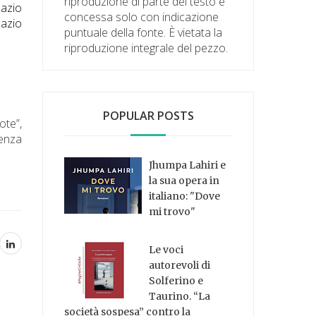
riproduzione di parte del testo è
pazio
concessa solo con indicazione
pazio
puntuale della fonte. È vietata la
riproduzione integrale del pezzo.
POPULAR POSTS
ote”,
senza
Jhumpa Lahiri e
la sua opera in
italiano: "Dove
mi trovo"
Le voci
autorevoli di
Solferino e
Taurino. “La
società sospesa” contro la