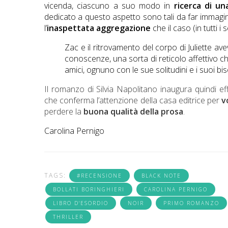
vicenda, ciascuno a suo modo in
ricerca di un
dedicato a questo aspetto sono tali da far immagi
l’
inaspettata aggregazione
che il caso (in tutti i
Zac e il ritrovamento del corpo di Juliette ave
conoscenze, una sorta di reticolo affettivo c
amici, ognuno con le sue solitudini e i suoi biso
Il romanzo di Silvia Napolitano inaugura quindi eff
che conferma l’attenzione della casa editrice per
v
perdere la
buona qualità della prosa
.
Carolina Pernigo
TAGS:
#RECENSIONE
BLACK NOTE
BOLLATI BORINGHIERI
CAROLINA PERNIGO
LIBRO D'ESORDIO
NOIR
PRIMO ROMANZO
THRILLER