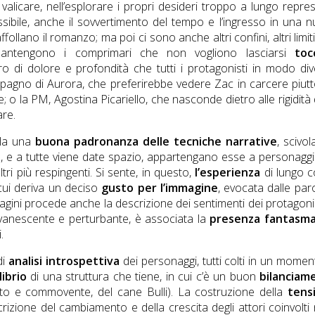
 valicare, nell’esplorare i propri desideri troppo a lungo repres
ossibile, anche il sovvertimento del tempo e l’ingresso in una 
ffollano il romanzo; ma poi ci sono anche altri confini, altri limit
mantengono i comprimari che non vogliono lasciarsi
toc
 di dolore e profondità che tutti i protagonisti in modo di
mpagno di Aurora, che preferirebbe vedere Zac in carcere piut
 o la PM, Agostina Picariello, che nasconde dietro alle rigidità 
are.
vela una
buona padronanza delle tecniche narrative
, scivo
ra, e a tutte viene date spazio, appartengano esse a personagg
tri più respingenti. Si sente, in questo,
l’esperienza
di lungo c
cui deriva un deciso
gusto per l’immagine
, evocata dalle par
agini procede anche la descrizione dei sentimenti dei protagonis
evanescente e perturbante, è associata la
presenza fantasma
.
di
analisi introspettiva
dei personaggi, tutti colti in un momen
librio
di una struttura che tiene, in cui c’è un buon
bilanciam
to e commovente, del cane Bulli). La costruzione della
tens
izione del cambiamento e della crescita degli attori coinvolti 