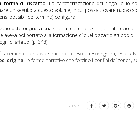
a forma di riscatto
. La caratterizzazione dei singoli e lo s
nare un seguito a questo volume, in cui possa trovare nuovo s
 sensi possibili del termine) configura:
vano dato origine a una strana tela di relazioni, un intreccio di
he aveva poi portato alla formazione di quel bizzarro gruppo di
gni di affetto. (p. 348)
icacemente la nuova serie noir di Bollati Boringhieri, “Black N
oci originali
e forme narrative che forzino i confini dei generi, 
SHARE: