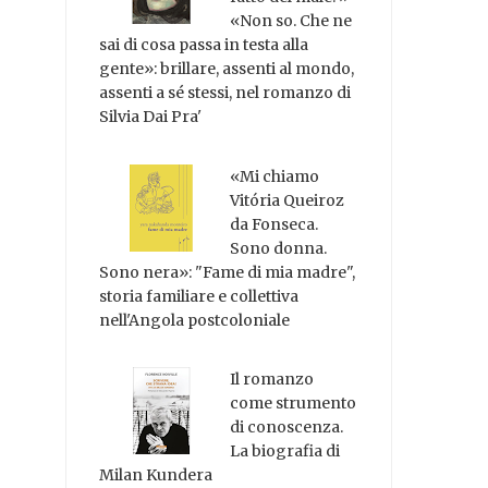
«Non so. Che ne
sai di cosa passa in testa alla
gente»: brillare, assenti al mondo,
assenti a sé stessi, nel romanzo di
Silvia Dai Pra'
«Mi chiamo
Vitória Queiroz
da Fonseca.
Sono donna.
Sono nera»: "Fame di mia madre",
storia familiare e collettiva
nell'Angola postcoloniale
Il romanzo
come strumento
di conoscenza.
La biografia di
Milan Kundera