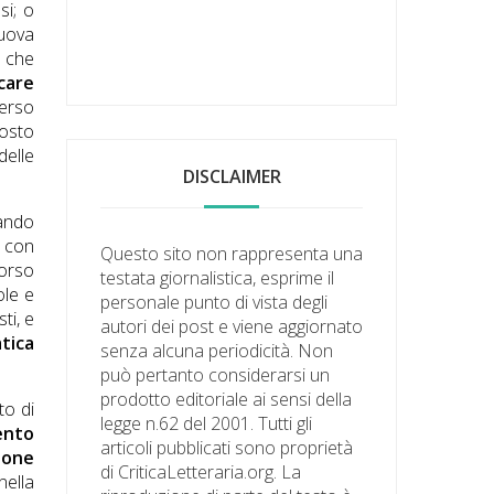
si; o
nuova
i che
care
verso
tosto
delle
DISCLAIMER
lando
i con
Questo sito non rappresenta una
orso
testata giornalistica, esprime il
ole e
personale punto di vista degli
ti, e
autori dei post e viene aggiornato
tica
senza alcuna periodicità. Non
può pertanto considerarsi un
prodotto editoriale ai sensi della
to di
legge n.62 del 2001. Tutti gli
ento
articoli pubblicati sono proprietà
ione
di CriticaLetteraria.org. La
nella