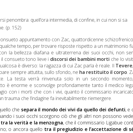
si penombra: quell’ora intermedia, di confine, in cui non si sa
e. (p. 152)
 il consueto appuntamento con Zac, quattordicenne schizofrenico
 qualche tempo, per trovare risposte rispetto a un matrimonio f
 con la bellezza diafana e ultraterrena dei suoi occhi, non s
 il consueto tono lieve i
discorsi dei bambini morti
che lo visi
alcosa è diverso: la ragazza di cui Zac parla è reale. Il
Tevere
ppare sempre attutita, sullo sfondo, ne
ha restituito il corpo
. Z
onte. La testa verrà rinvenuta solo in un secondo momento,
tto è enorme e sconvolge profondamente tanto il medico legal
io con i morti che con i vivi, quanto il commissario incaricat
n trauma che l’indagine fa inevitabilmente riemergere.
 quello che
separa il mondo dei vivi da quello dei defunti
, e 
ando i suoi occhi scorgono ciò che gli altri non possono ved
o
tra la verità e la menzogna
, che il commissario Ligabue con
sino; o ancora quello
tra il pregiudizio e l’accettazione di s