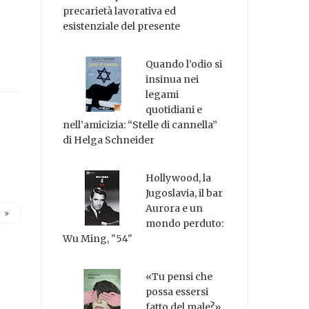
precarietà lavorativa ed
esistenziale del presente
Quando l’odio si
insinua nei
legami
quotidiani e
nell’amicizia: “Stelle di cannella”
di Helga Schneider
Hollywood, la
Jugoslavia, il bar
Aurora e un
mondo perduto:
Wu Ming, "54"
«Tu pensi che
possa essersi
fatto del male?»