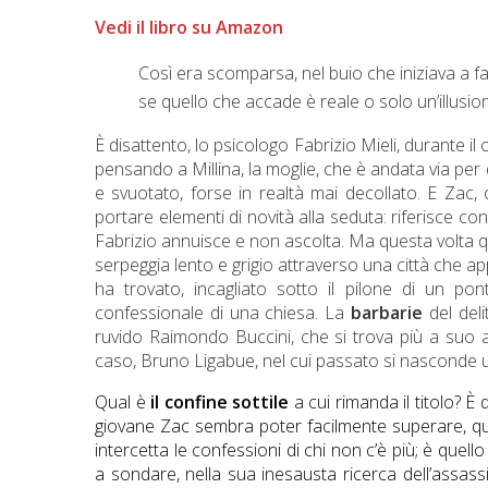
Vedi il libro su Amazon
Così era scomparsa, nel buio che iniziava a far
se quello che accade è reale o solo un’illusion
È disattento, lo psicologo Fabrizio Mieli, durante
pensando a Millina, la moglie, che è andata via per
e svuotato, forse in realtà mai decollato. E Zac,
portare elementi di novità alla seduta: riferisce con
Fabrizio annuisce e non ascolta. Ma questa volta qu
serpeggia lento e grigio attraverso una città che a
ha trovato, incagliato sotto il pilone di un p
confessionale di una chiesa. La
barbarie
del deli
ruvido Raimondo Buccini, che si trova più a suo ag
caso, Bruno Ligabue, nel cui passato si nasconde u
Qual è
il confine sottile
a cui rimanda il titolo? È
giovane Zac sembra poter facilmente superare, qu
intercetta le confessioni di chi non c’è più; è quell
a sondare, nella sua inesausta ricerca dell’assas