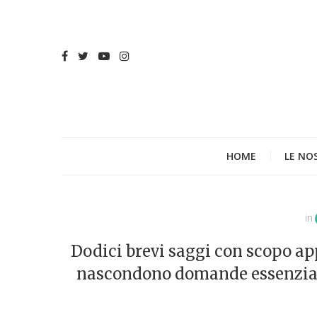
HOME
LE NO
in
Dodici brevi saggi con scopo app
nascondono domande essenziali.