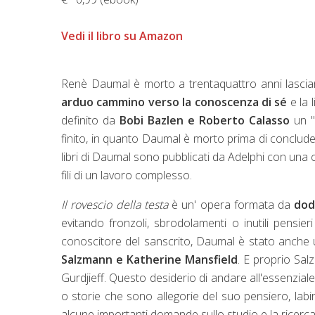
Vedi il libro su Amazon
Renè Daumal è morto a trentaquattro anni lasc
arduo cammino
verso la conoscenza di sé
e la 
definito da
Bobi Bazlen e Roberto Calasso
un "
finito, in quanto Daumal è morto prima di concluderl
libri di Daumal sono pubblicati da Adelphi con una cura
fili di un lavoro complesso.
Il rovescio della testa
è un' opera formata da
dod
evitando fronzoli, sbrodolamenti o inutili pensieri
conoscitore del sanscrito, Daumal è stato anche 
Salzmann e Katherine Mansfield
. E proprio Sal
Gurdjieff. Questo desiderio di andare all'essenzial
o storie che sono allegorie del suo pensiero, labir
alcune importanti domande sullo studio e la ricerca