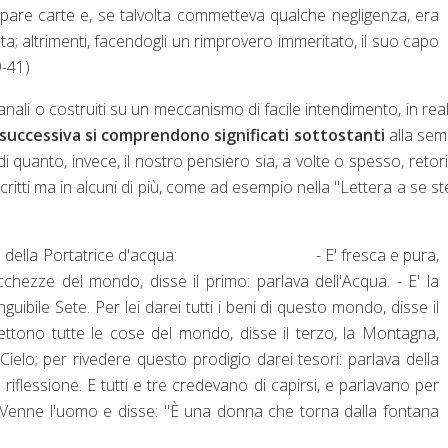
aspare carte e, se talvolta commetteva qualche negligenza, era
a; altrimenti, facendogli un rimprovero immeritato, il suo capo
-41)
nali o costruiti su un meccanismo di facile intendimento, in real
 successiva si comprendono significati sottostanti
alla sem
i quanto, invece, il nostro pensiero sia, a volte o spesso, retor
critti ma in alcuni di più, come ad esempio nella "Lettera a se s
rlavano della Portatrice d'acqua: - E' fresca e pura,
ricchezze del mondo, disse il primo: parlava dell'Acqua. - E'
la
uibile Sete. Per lei darei tutti i beni di questo mondo, disse il
iflettono tutte le cose del mondo, disse il terzo, la Montagna,
il Cielo; per rivedere questo prodigio darei tesori: parlava della
riflessione. E tutti e tre credevano di capirsi, e parlavano per
ta. Venne l'uomo e disse: "È una donna che torna dalla fontana