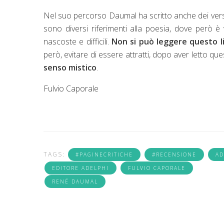
Nel suo percorso Daumal ha scritto anche dei versi 
sono diversi riferimenti alla poesia, dove però è
nascoste e difficili.
Non si può leggere questo li
però, evitare di essere attratti, dopo aver letto quest
senso mistico
.
Fulvio Caporale
TAGS:
#PAGINECRITICHE
#RECENSIONE
AD
EDITORE ADELPHI
FULVIO CAPORALE
RENÉ DAUMAL