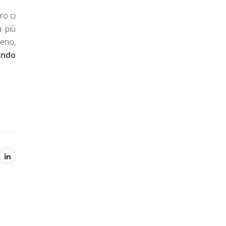
ro ci
à più
eno,
ondo