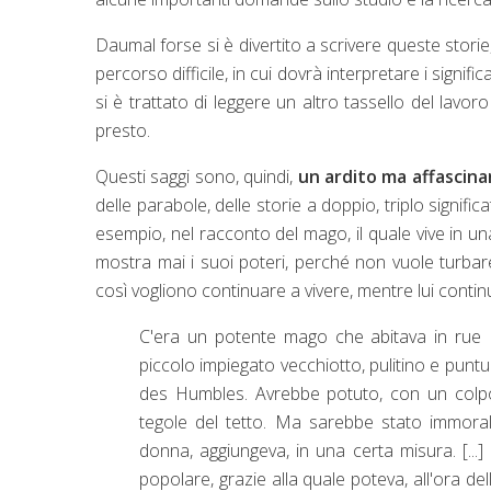
Daumal forse si è divertito a scrivere queste storie
percorso difficile, in cui dovrà interpretare i signif
si è trattato di leggere un altro tassello del lavo
presto.
Questi saggi sono, quindi,
un ardito ma affascina
delle parabole, delle storie a doppio, triplo signifi
esempio, nel racconto del mago, il quale vive in u
mostra mai i suoi poteri, perché non vuole turbar
così vogliono continuare a vivere, mentre lui contin
C'era un potente mago che abitava in rue P
piccolo impiegato vecchiotto, pulitino e punt
des Humbles. Avrebbe potuto, con un colpo d
tegole del tetto. Ma sarebbe stato immorale
donna, aggiungeva, in una certa misura. [...]
popolare, grazie alla quale poteva, all'ora del