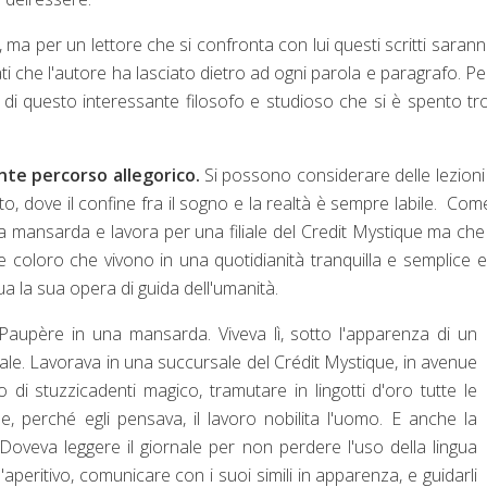
, ma per un lettore che si confronta con lui questi scritti saran
icati che l'autore ha lasciato dietro ad ogni parola e paragrafo. P
ro di questo interessante filosofo e studioso che si è spento t
nte percorso allegorico.
Si possono considerare delle lezioni
cato, dove il confine fra il sogno e la realtà è sempre labile. Com
na mansarda e lavora per una filiale del Credit Mystique ma ch
e coloro che vivono in una quotidianità tranquilla e semplice 
ua la sua opera di guida dell'umanità.
aupère in una mansarda. Viveva lì, sotto l'apparenza di un
uale. Lavorava in una succursale del Crédit Mystique, in avenue
i stuzzicadenti magico, tramutare in lingotti d'oro tutte le
, perché egli pensava, il lavoro nobilita l'uomo. E anche la
 Doveva leggere il giornale per non perdere l'uso della lingua
l'aperitivo, comunicare con i suoi simili in apparenza, e guidarli