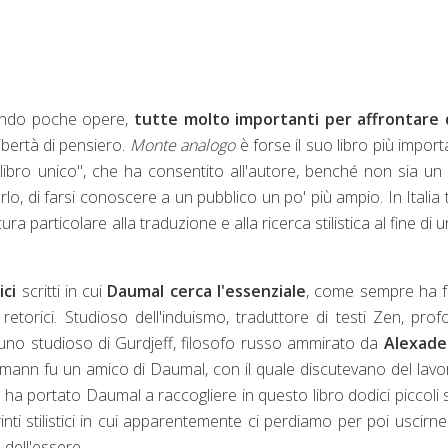
iando poche opere,
tutte molto importanti per affrontare 
libertà di pensiero.
Monte analogo
è forse il suo libro più import
libro unico", che ha consentito all'autore, benché non sia un 
o, di farsi conoscere a un pubblico un po' più ampio. In Italia tu
 particolare alla traduzione e alla ricerca stilistica al fine di un
ici
scritti in cui
Daumal cerca l'essenziale
, come sempre ha f
 retorici. Studioso dell'induismo, traduttore di testi Zen, pro
uno studioso di Gurdjeff, filosofo russo ammirato da
Alexade
zmann fu un amico di Daumal, con il quale discutevano del lavo
e ha portato Daumal a raccogliere in questo libro dodici piccoli 
inti stilistici in cui apparentemente ci perdiamo per poi uscirn
 dell'essere.