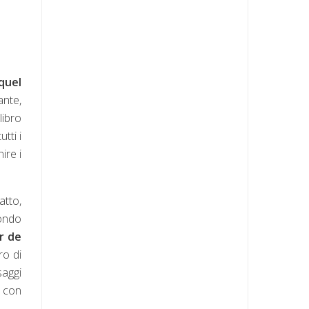
quel
ante,
libro
tti i
ire i
atto,
fondo
r de
ro di
saggi
e con