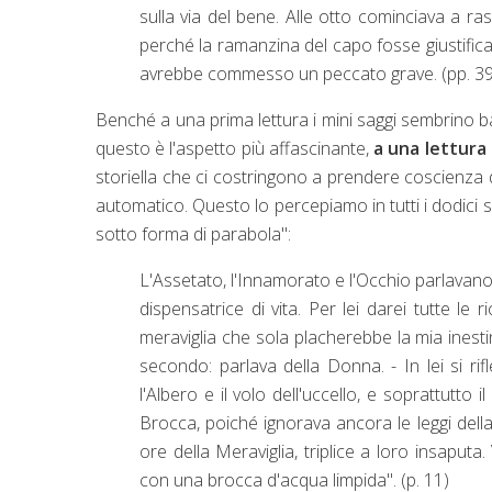
sulla via del bene. Alle otto cominciava a r
perché la ramanzina del capo fosse giustificat
avrebbe commesso un peccato grave. (pp. 39
Benché a una prima lettura i mini saggi sembrino ba
questo è l'aspetto più affascinante,
a una lettura
storiella che ci costringono a prendere coscienza d
automatico. Questo lo percepiamo in tutti i dodici s
sotto forma di parabola":
L'Assetato, l'Innamorato e l'Occhio pa
dispensatrice di vita. Per lei darei tutte le 
meraviglia che sola placherebbe la mia inesting
secondo: parlava della Donna.
- In lei si r
l'Albero e il volo dell'uccello, e soprattutto 
Brocca, poiché ignorava ancora le leggi della 
ore della Meraviglia, triplice a loro insapu
con una brocca d'acqua limpida". (p. 11)