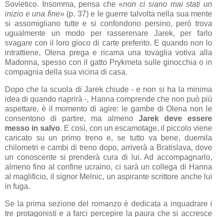
Sovietico. Insomma, pensa che «
non ci siano mai stati un
inizio e una fine
» (p. 37) e le guerre talvolta nella sua mente
si assomigliano tutte e si confondono persino, però trova
ugualmente un modo per rasserenare Jarek, per farlo
svagare con il loro gioco di carte preferito. E quando non lo
intrattiene, Olena prega e ricama una tovaglia votiva alla
Madonna, spesso con il gatto Prykmeta sulle ginocchia o in
compagnia della sua vicina di casa.
Dopo che la scuola di Jarek chiude - e non si ha la minima
idea di quando riaprirà -, Hanna comprende che non può più
aspettare, è il momento di agire: le gambe di Olena non le
consentono di partire, ma almeno
Jarek deve essere
messo in salvo
. E così, con un escamotage, il piccolo viene
caricato su un primo treno e, se tutto va bene, duemila
chilometri e cambi di treno dopo, arriverà a Bratislava, dove
un conoscente si prenderà cura di lui. Ad accompagnarlo,
almeno fino al confine ucraino, ci sarà un collega di Hanna
al maglificio, il signor Melnic, un aspirante scrittore anche lui
in fuga.
Se la prima sezione del romanzo è dedicata a inquadrare i
tre protagonisti e a farci percepire la paura che si accresce