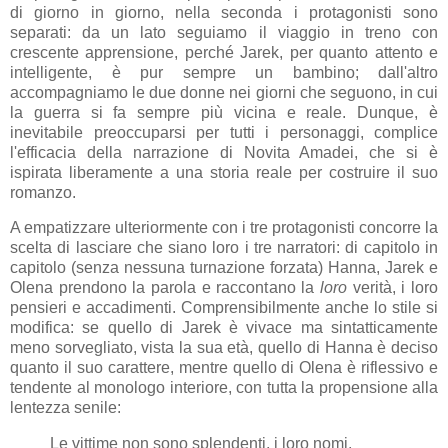
di giorno in giorno, nella seconda i protagonisti sono
separati: da un lato seguiamo il viaggio in treno con
crescente apprensione, perché Jarek, per quanto attento e
intelligente, è pur sempre un bambino; dall'altro
accompagniamo le due donne nei giorni che seguono, in cui
la guerra si fa sempre più vicina e reale. Dunque, è
inevitabile preoccuparsi per tutti i personaggi, complice
l'efficacia della narrazione di Novita Amadei, che si è
ispirata liberamente a una storia reale per costruire il suo
romanzo.
A empatizzare ulteriormente con i tre protagonisti concorre la
scelta di lasciare che siano loro i tre narratori: di capitolo in
capitolo (senza nessuna turnazione forzata) Hanna, Jarek e
Olena prendono la parola e raccontano la
loro
verità, i loro
pensieri e accadimenti. Comprensibilmente anche lo stile si
modifica: se quello di Jarek è vivace ma sintatticamente
meno sorvegliato, vista la sua età, quello di Hanna è deciso
quanto il suo carattere, mentre quello di Olena è riflessivo e
tendente al monologo interiore, con tutta la propensione alla
lentezza senile:
Le vittime non sono splendenti, i loro nomi,