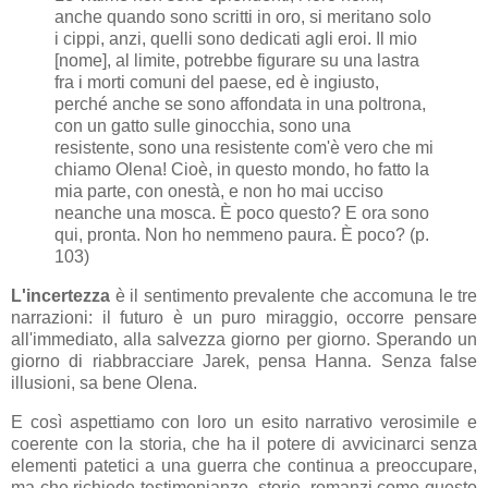
anche quando sono scritti in oro, si meritano solo
i cippi, anzi, quelli sono dedicati agli eroi. Il mio
[nome], al limite, potrebbe figurare su una lastra
fra i morti comuni del paese, ed è ingiusto,
perché anche se sono affondata in una poltrona,
con un gatto sulle ginocchia, sono una
resistente, sono una resistente com'è vero che mi
chiamo Olena! Cioè, in questo mondo, ho fatto la
mia parte, con onestà, e non ho mai ucciso
neanche una mosca. È poco questo? E ora sono
qui, pronta. Non ho nemmeno paura. È poco? (p.
103)
L'incertezza
è il sentimento prevalente che accomuna le tre
narrazioni: il futuro è un puro miraggio, occorre pensare
all'immediato, alla salvezza giorno per giorno. Sperando un
giorno di riabbracciare Jarek, pensa Hanna. Senza false
illusioni, sa bene Olena.
E così aspettiamo con loro un esito narrativo verosimile e
coerente con la storia, che ha il potere di avvicinarci senza
elementi patetici a una guerra che continua a preoccupare,
ma che richiede testimonianze, storie, romanzi come questo