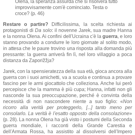
Olena, la speranza assurda che si risolverà tutto
improvvisamente com'è cominciato. Testa o
croce? (p. 46)
Restare o partire?
Difficilissima, la scelta richiesta ai
protagonisti di
Da solo
: il novenne Jarek, sua madre Hanna
e la nonna Olena. Ai confini dell'Ucraina c'è la
guerra
, e loro
stanno provando a condurre le loro giornate al solito modo,
in attesa che le paure trovino una risposta alla domanda più
pressante: la guerra arriverà fin lì, nel loro villaggio a poca
distanza da Zaporižžja?
Jarek, con la spensieratezza della sua età, gioca ancora alla
guerra con i suoi amichetti, va a scuola e continua a provare
fascino per le armi giocattolo che colleziona. Anche lui però
percepisce che la mamma è più cupa; Hanna, infatti non gli
nasconde la sua preoccupazione, perché è convinta della
necessità di non nascondere niente a suo figlio: «
Non
ricorro alla verità per proteggerlo, [...] tanto meno per
consolarlo. La verità è l'esatto opposto della consolazione
»
(p. 28). La nonna Olena ha già visto i postumi della Seconda
guerra mondiale, i racconti della Grande Carestia e
dell'Armata Rossa, ha assistito al dissolversi dell'Impero