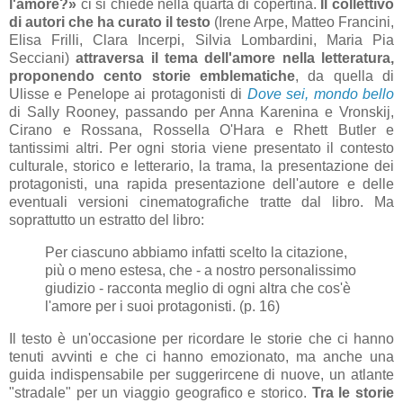
l'amore?»
ci si chiede nella quarta di copertina.
Il collettivo
di autori che ha curato il testo
(Irene Arpe, Matteo Francini,
Elisa Frilli, Clara Incerpi, Silvia Lombardini, Maria Pia
Secciani)
attraversa il tema dell'amore nella letteratura,
proponendo cento storie emblematiche
, da quella di
Ulisse e Penelope ai protagonisti di
Dove sei, mondo bello
di Sally Rooney, passando per Anna Karenina e Vronskij,
Cirano e Rossana, Rossella O'Hara e Rhett Butler e
tantissimi altri. Per ogni storia viene presentato il contesto
culturale, storico e letterario, la trama, la presentazione dei
protagonisti, una rapida presentazione dell'autore e delle
eventuali versioni cinematografiche tratte dal libro. Ma
soprattutto un estratto del libro:
Per ciascuno abbiamo infatti scelto la citazione,
più o meno estesa, che - a nostro personalissimo
giudizio - racconta meglio di ogni altra che cos'è
l'amore per i suoi protagonisti. (p. 16)
Il testo è un'occasione per ricordare le storie che ci hanno
tenuti avvinti e che ci hanno emozionato, ma anche una
guida indispensabile per suggerircene di nuove, un atlante
"stradale" per un viaggio geografico e storico.
Tra le storie