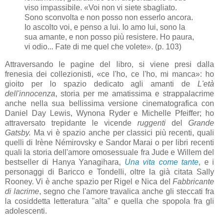
viso impassibile. «Voi non vi siete sbagliato.
Sono sconvolta e non posso non esserlo ancora.
Io ascolto voi, e penso a lui. Io amo lui, sono la
sua amante, e non posso più resistere. Ho paura,
vi odio... Fate di me quel che volete». (p. 103)
Attraversando le pagine del libro, si viene presi dalla
frenesia dei collezionisti, «ce l'ho, ce l'ho, mi manca»: ho
gioito per lo spazio dedicato agli amanti de
L'età
dell'innocenza
, storia per me amatissima e strappalacrime
anche nella sua bellissima versione cinematografica con
Daniel Day Lewis, Wynona Ryder e Michelle Pfeiffer; ho
attraversato trepidante le vicende
ruggenti
del
Grande
Gatsby.
Ma vi è spazio anche per classici più recenti, quali
quelli di Irène Némirovsky e Sandor Marai o per libri recenti
quali la storia dell'amore omosessuale fra Jude e Willem del
bestseller di Hanya Yanagihara,
Una vita come tante
, e i
personaggi di Baricco e Tondelli, oltre la già citata Sally
Rooney. Vi è anche spazio per Rigel e Nica del
Fabbricante
di lacrime
, segno che l'amore travalica anche gli steccati fra
la cosiddetta letteratura "alta" e quella che spopola fra gli
adolescenti.