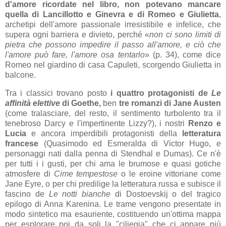
d'amore ricordate nel libro, non potevano mancare
quella di Lancillotto e Ginevra e di Romeo e Giulietta
,
archetipi dell'amore passionale irresistibile e infelice, che
supera ogni barriera e divieto, perché «
non ci sono limiti di
pietra che possono impedire il passo all'amore, e ciò che
l'amore può fare, l'amore osa tentarlo
» (p. 34), come dice
Romeo nel giardino di casa Capuleti, scorgendo Giulietta in
balcone.
Tra i classici trovano posto
i quattro protagonisti de
Le
affinità elettive
di Goethe,
ben
tre romanzi di Jane Austen
(come tralasciare, del resto, il sentimento turbolento tra il
tenebroso Darcy e l'impertinente Lizzy?), i nostri
Renzo e
Lucia
e ancora imperdibili protagonisti della
letteratura
francese
(Quasimodo ed Esmeralda di Victor Hugo, e
personaggi nati dalla penna di Stendhal e Dumas). Ce n'è
per tutti i i gusti, per chi ama le brumose e quasi gotiche
atmosfere di
Cime tempestose
o le eroine vittoriane come
Jane Eyre, o per chi predilige la letteratura russa e subisce il
fascino de
Le notti bianche
di Dostoevskij o del tragico
epilogo di Anna Karenina. Le trame vengono presentate in
modo sintetico ma esauriente, costituendo un'ottima mappa
per esplorare poi da soli la "ciliegia" che ci appare più