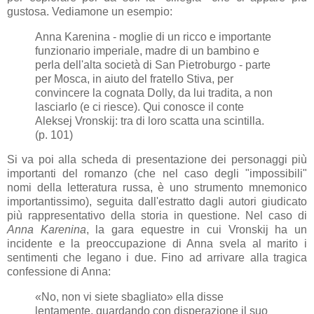
gustosa. Vediamone un esempio:
Anna Karenina - moglie di un ricco e importante
funzionario imperiale, madre di un bambino e
perla dell'alta società di San Pietroburgo - parte
per Mosca, in aiuto del fratello Stiva, per
convincere la cognata Dolly, da lui tradita, a non
lasciarlo (e ci riesce). Qui conosce il conte
Aleksej Vronskij: tra di loro scatta una scintilla.
(p. 101)
Si va poi alla scheda di presentazione dei personaggi più
importanti del romanzo (che nel caso degli "impossibili"
nomi della letteratura russa, è uno strumento mnemonico
importantissimo), seguita dall'estratto dagli autori giudicato
più rappresentativo della storia in questione. Nel caso di
Anna Karenina
, la gara equestre in cui Vronskij ha un
incidente e la preoccupazione di Anna svela al marito i
sentimenti che legano i due. Fino ad arrivare alla tragica
confessione di Anna:
«No, non vi siete sbagliato» ella disse
lentamente, guardando con disperazione il suo