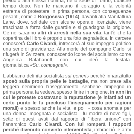
preludio alla stessa nomina, nella sede di Torino, qualche
tempo dopo. Non le mancano
il coraggio e la volontà
estrema di protestare in prima persona, con conseguenze
pesanti, come a
Borgosesia (1914)
, davanti alla Manifattura
Lane, dove, solidale con alcune operaie licenziate, viene
trascinata a forza dalle guardie e si guadagna la prigione.
Ce ne saranno
altri di arresti nella sua vita
, tant'è che la
copertina del libro è proprio una foto segnaletica. In carcere
conoscerà
Carlo Civardi,
intreccerà al suo impegno politico
una serie di gravidanze. Alla morte del compagno Carlo, si
rifugerà in Svizzera, conoscendo icone del socialismo come
Angelica Balabanoff, con cui ideò la testata
giornalistica
«
Su, compagne!
»
.
L’abbiamo definita socialista
sui generis
perché innanzitutto
sposò sulla propria pelle le battaglie
, ma non prese alla
leggera nemmeno l’insegnamento, sebbene l’impegno in
prima persona la vedeva spesso finire in prigione,
in anni in
cui le proteste costavano la reputazione (e infatti ad un
certo punto le fu precluso l’insegnamento per ragioni
morali)
e spesso anche la vita, e poi
- cosa anomala per
una donna impegnata e socialista - fu madre di nove figli,
sette di questi avuti dal rapporto di “libera unione” con
l’anarchico
Carlo Civardi. Con lui romperà i rapporti
perché divenuto convinto interventista,
imbracciò le armi