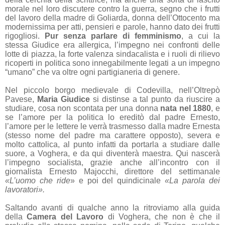
morale nel loro discutere contro la guerra, segno che i frutti
del lavoro della madre di Goliarda, donna dell’Ottocento ma
modernissima per atti, pensieri e parole, hanno dato dei frutti
rigogliosi.
Pur senza parlare di femminismo
, a cui la
stessa Giudice era allergica, l’impegno nei confronti delle
lotte di piazza, la forte valenza sindacalista e i ruoli di rilievo
ricoperti in politica sono innegabilmente legati a un impegno
“umano” che va oltre ogni partigianeria di genere.
Nel piccolo borgo medievale di Codevilla, nell’Oltrepò
Pavese,
Maria Giudice
si distinse a tal punto da riuscire a
studiare, cosa non scontata per una donna
nata nel 1880
, e
se l’amore per la politica lo ereditò dal padre Ernesto,
l’amore per le lettere le verrà trasmesso dalla madre Ernesta
(stesso nome del padre ma carattere opposto), severa e
molto cattolica, al punto infatti da portarla a studiare dalle
suore, a Voghera, e da qui diventerà maestra. Qui nascerà
l’impegno socialista, grazie anche all’incontro con il
giornalista Ernesto Majocchi, direttore del settimanale
«L’uomo che ride
» e poi del quindicinale
«La parola dei
lavoratori».
Saltando avanti di qualche anno la ritroviamo alla guida
della
Camera del Lavoro
di Voghera, che non è che il