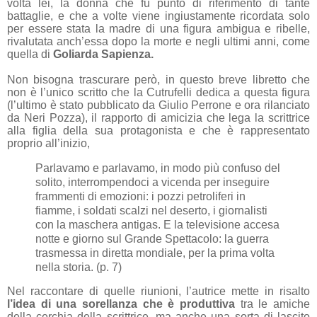
volta lei, la donna che fu punto di riferimento di tante
battaglie, e che a volte viene ingiustamente ricordata solo
per essere stata la madre di una figura ambigua e ribelle,
rivalutata anch’essa dopo la morte e negli ultimi anni, come
quella di
Goliarda Sapienza.
Non bisogna trascurare però, in questo breve libretto che
non è l’unico scritto che la Cutrufelli dedica a questa figura
(l’ultimo è stato pubblicato da Giulio Perrone e ora rilanciato
da Neri Pozza), il rapporto di amicizia che lega la scrittrice
alla figlia della sua protagonista e che è rappresentato
proprio all’inizio,
Parlavamo e parlavamo, in modo più confuso del
solito, interrompendoci a vicenda per inseguire
frammenti di emozioni: i pozzi petroliferi in
fiamme, i soldati scalzi nel deserto, i giornalisti
con la maschera antigas. E la televisione accesa
notte e giorno sul Grande Spettacolo: la guerra
trasmessa in diretta mondiale, per la prima volta
nella storia. (p. 7)
Nel raccontare di quelle riunioni, l’autrice mette in risalto
l’idea di una sorellanza che è produttiva
tra le amiche
della cerchia della scrittrice, ma anche una sorta di lascito