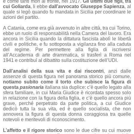
e come tanti morì al fronte, nel 1917.
Gli ultimi due figli, tra
cui Goliarda
, li ebbe
dall’avvocato Giuseppe Sapienza
, al
quale si legò quando fu mandata in Sicilia per coordinare le
azioni del partito.
A Catania, come era già avvenuto in altre città, tra cui Torino,
ebbe un ruolo di responsabilità nella Camera del lavoro. Era
ancora in Sicilia quando la dittatura fascista abolì le libertà
civili e politiche, e fu sottoposta a vigilanza fino alla caduta
del regime. Per permettere alla figlia di iscriversi
all’Accademia di arte drammatica, si trasferì a Roma nel
1941 e contribuì al dibattito sulla costituzione dell’UDI.
Dall’analisi della sua vita e dai riscontri
, anzi dalle
assenze di questa figura nel panorama storico più comune,
notiamo subito come il torto che subisce la figura di
questa
pasionaria
italiana sia duplice: c’è quello legato alla
sfera familiare, in cui Maria Giudice è ricordata spesso solo
in relazione con la figura della figlia, e c’è quello ancora più
grave, perché perpetrato da parte politica, a cui Giudice
dedicò tutta la sua vita, ed è quello socialista, che non
annovera la figura di questa donna coraggiosa tra quelle
notevoli e meritevoli di riconoscimento.
L’affetto e il rigore storico
sono le due cifre su cui muove