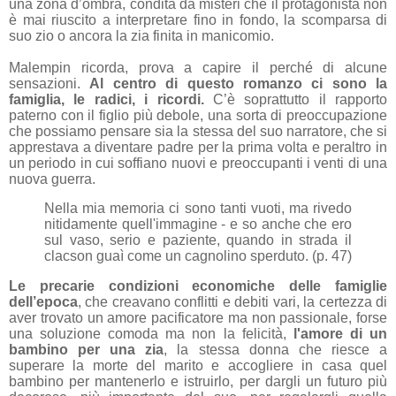
una zona d’ombra, condita da misteri che il protagonista non
è mai riuscito a interpretare fino in fondo, la scomparsa di
suo zio o ancora la zia finita in manicomio.
Malempin ricorda, prova a capire il perché di alcune
sensazioni.
Al centro di questo romanzo ci sono la
famiglia, le radici, i ricordi.
C’è soprattutto il rapporto
paterno con il figlio più debole, una sorta di preoccupazione
che possiamo pensare sia la stessa del suo narratore, che si
apprestava a diventare padre per la prima volta e peraltro in
un periodo in cui soffiano nuovi e preoccupanti i venti di una
nuova guerra.
Nella mia memoria ci sono tanti vuoti, ma rivedo
nitidamente quell'immagine - e so anche che ero
sul vaso, serio e paziente, quando in strada il
clacson guaì come un cagnolino sperduto. (p. 47)
Le precarie condizioni economiche delle famiglie
dell’epoca
, che creavano conflitti e debiti vari, la certezza di
aver trovato un amore pacificatore ma non passionale, forse
una soluzione comoda ma non la felicità,
l'amore di un
bambino per una zia
, la stessa donna che riesce a
superare la morte del marito e accogliere in casa quel
bambino per mantenerlo e istruirlo, per dargli un futuro più