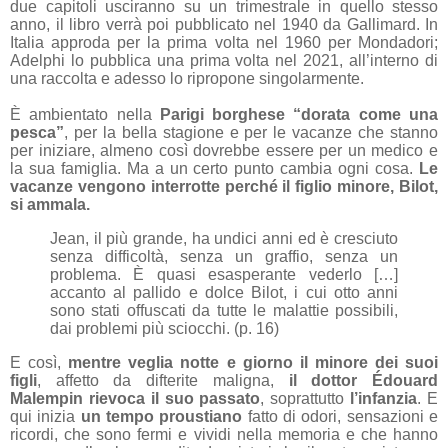
due capitoli usciranno su un trimestrale in quello stesso
anno, il libro verrà poi pubblicato nel 1940 da Gallimard. In
Italia approda per la prima volta nel 1960 per Mondadori;
Adelphi lo pubblica una prima volta nel 2021, all’interno di
una raccolta e adesso lo ripropone singolarmente.
È ambientato nella
Parigi borghese “dorata come una
pesca”
, per la bella stagione e per le vacanze che stanno
per iniziare, almeno così dovrebbe essere per un medico e
la sua famiglia. Ma a un certo punto cambia ogni cosa.
Le
vacanze vengono interrotte perché il figlio minore, Bilot,
si ammala.
Jean, il più grande, ha undici anni ed è cresciuto
senza difficoltà, senza un graffio, senza un
problema. È quasi esasperante vederlo […]
accanto al pallido e dolce Bilot, i cui otto anni
sono stati offuscati da tutte le malattie possibili,
dai problemi più sciocchi. (p. 16)
E così,
mentre veglia notte e giorno il minore dei suoi
figli
, affetto da difterite maligna,
il dottor Édouard
Malempin rievoca il suo passato
, soprattutto
l’infanzia
. E
qui inizia
un tempo proustiano
fatto di odori, sensazioni e
ricordi, che sono fermi e vividi nella memoria e che hanno