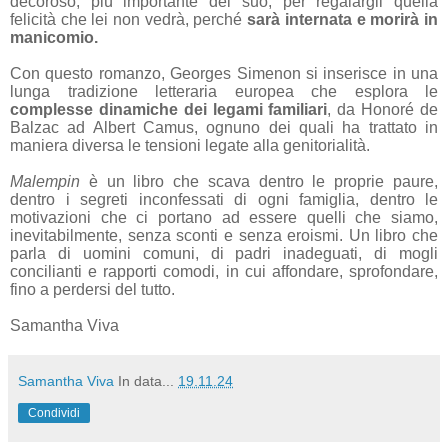
decoroso, più importante del suo, per regalargli quella
felicità che lei non vedrà, perché
sarà internata e morirà in
manicomio.
Con questo romanzo, Georges Simenon si inserisce in una
lunga tradizione letteraria europea che esplora le
complesse dinamiche dei legami familiari
, da Honoré de
Balzac ad Albert Camus, ognuno dei quali ha trattato in
maniera diversa le tensioni legate alla genitorialità.
Malempin
è un libro che scava dentro le proprie paure,
dentro i segreti inconfessati di ogni famiglia, dentro le
motivazioni che ci portano ad essere quelli che siamo,
inevitabilmente, senza sconti e senza eroismi. Un libro che
parla di uomini comuni, di padri inadeguati, di mogli
concilianti e rapporti comodi, in cui affondare, sprofondare,
fino a perdersi del tutto.
Samantha Viva
Samantha Viva
In data...
19.11.24
Condividi