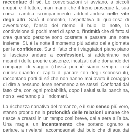
raccontare di sé
. Le conversazioni si avviano, a piccoli
gruppi, e il lettore, man mano che il treno prosegue la sua
corsa, cambia scompartimento addentrandosi
nelle vite
degli altri
. Sarà il dondolio, l'aspettativa di qualcosa di
avventuroso, l'ansia del ritorno, il buio, la notte, la
condivisione di pochi metri di spazio,
l'intimità
che di fatto si
crea quando persone sono costrette a passare una notte
insieme. Sì, è la notte il momento più adatto della giornata
per le
confidenze
. Sta di fatto che i viaggiatori piano piano
si lasciano andare a
confessioni
, si addentrano nei
meandri delle proprie esistenze, incalzati dalle domande dei
compagni di viaggio (chissà perché siamo sempre così
curiosi quando ci capita di parlare con degli sconosciuti),
raccontano parti di sé che non hanno mai avuto il coraggio
di dire a nessuno, forse nemmeno a se stessi. Confortati dal
fatto che, con ogni probabilità, dopo i saluti sulla banchina,
non si vedranno più l'indomani.
La ricchezza narrativa del romanzo, e il suo
senso
più vero,
stanno proprio nella
profondità delle relazioni umane
che
riesce a crearsi in un tempo così breve, dalla sera all'alba.
Una magia, un
incantamento
che portano ognuno a
parlare, a rivelarsi, accompagnati dal buio che dilaga dai