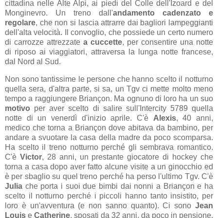
cittadina nelle Alte Alpi, ai piedi del Colle dell'Izoard e del
Monginevro. Un treno dall'
andamento cadenzato e
regolare
, che non si lascia attrarre dai bagliori lampeggianti
dell'alta velocità. Il convoglio, che possiede un certo numero
di carrozze attrezzate
a cuccette
,
per consentire una notte
di riposo ai viaggiatori, attraversa la lunga notte francese,
dal Nord al Sud.
Non sono tantissime le persone che hanno scelto il notturno
quella sera, d'altra parte, si sa, un Tgv ci mette molto meno
tempo a raggiungere Briançon. Ma ognuno di loro ha un suo
motivo
per aver scelto di salire sull'Intercity 5789 quella
notte di un venerdì d'inizio aprile. C'è
Alexis
, 40 anni,
medico che torna a Briançon dove abitava da bambino, per
andare a svuotare la casa della madre da poco scomparsa.
Ha scelto il treno notturno perché gli sembrava romantico.
C'è
Victor
, 28 anni, un prestante giocatore di hockey che
torna a casa dopo aver fatto alcune visite a un ginocchio ed
è per sbaglio su quel treno perché ha perso l'ultimo Tgv. C'è
Julia
che porta i suoi due bimbi dai nonni a Briançon e ha
scelto il notturno perché i piccoli hanno tanto insistito, per
loro è un'avventura (e non sanno quanto). Ci sono
Jean
Louis
e
Catherine
, sposati da 32 anni, da poco in pensione,