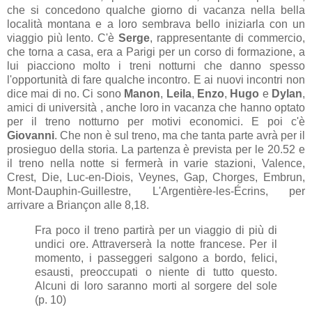
che si concedono qualche giorno di vacanza nella bella
località montana e a loro sembrava bello iniziarla con un
viaggio più lento. C'è
Serge
, rappresentante di commercio,
che torna a casa, era a Parigi per un corso di formazione, a
lui piacciono molto i treni notturni che danno spesso
l'opportunità di fare qualche incontro. E ai nuovi incontri non
dice mai di no. Ci sono
Manon
,
Leila
,
Enzo
,
Hugo
e
Dylan
,
amici di università , anche loro in vacanza che hanno optato
per il treno notturno per motivi economici. E poi c'è
Giovanni
. Che non è sul treno, ma che tanta parte avrà per il
prosieguo della storia. La partenza è prevista per le 20.52 e
il treno nella notte si fermerà in varie stazioni, Valence,
Crest, Die, Luc-en-Diois, Veynes, Gap, Chorges, Embrun,
Mont-Dauphin-Guillestre, L'Argentière-les-Écrins, per
arrivare a Briançon alle 8,18.
Fra poco il treno partirà per un viaggio di più di
undici ore. Attraverserà la notte francese. Per il
momento, i passeggeri salgono a bordo, felici,
esausti, preoccupati o niente di tutto questo.
Alcuni di loro saranno morti al sorgere del sole
(p. 10)