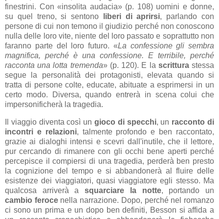
finestrini. Con
«
insolita audacia» (p. 108) uomini e donne,
su quel treno, si sentono
liberi di aprirsi
, parlando con
persone di cui non temono il giudizio perché non conoscono
nulla delle loro vite, niente del loro passato e soprattutto non
faranno parte del loro futuro.
«
La confessione gli sembra
magnifica, perché è una confessione. E terribile, perché
racconta una lotta tremenda
» (p. 120). E la
scrittura
stessa
segue la personalità dei protagonisti, elevata quando si
tratta di persone colte, educate, abituate a esprimersi in un
certo modo. Diversa, quando entrerà in scena colui che
impersonificherà la tragedia.
Il viaggio diventa così un
gioco di specchi
, un
racconto di
incontri e relazioni
, talmente profondo e ben raccontato,
grazie ai dialoghi intensi e scevri dall'inutile, che il lettore,
pur cercando di rimanere con gli occhi bene aperti perché
percepisce il compiersi di una tragedia, perderà ben presto
la cognizione del tempo e si abbandonerà al fluire delle
esistenze dei viaggiatori, quasi viaggiatore egli stesso. Ma
qualcosa arriverà a
squarciare la notte
, portando un
cambio feroce
nella narrazione. Dopo, perché nel romanzo
ci sono un prima e un dopo ben definiti, Besson si affida a