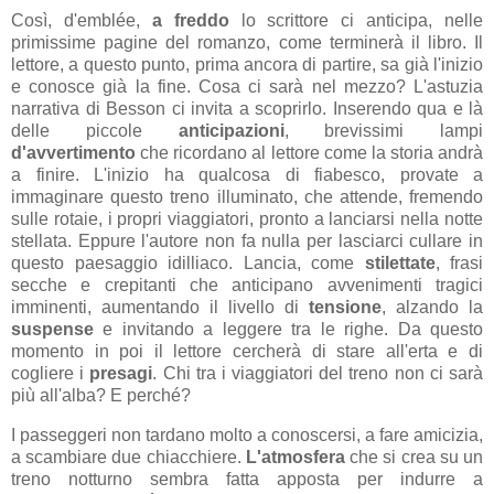
Così, d'emblée,
a freddo
lo scrittore ci anticipa, nelle
primissime pagine del romanzo, come terminerà il libro. Il
lettore, a questo punto, prima ancora di partire, sa già l'inizio
e conosce già la fine. Cosa ci sarà nel mezzo? L'astuzia
narrativa di Besson ci invita a scoprirlo. Inserendo qua e là
delle piccole
anticipazioni
, brevissimi lampi
d'avvertimento
che ricordano al lettore come la storia andrà
a finire. L'inizio ha qualcosa di fiabesco, provate a
immaginare questo treno illuminato, che attende, fremendo
sulle rotaie, i propri viaggiatori, pronto a lanciarsi nella notte
stellata. Eppure l'autore non fa nulla per lasciarci cullare in
questo paesaggio idilliaco. Lancia, come
stilettate
, frasi
secche e crepitanti che anticipano avvenimenti tragici
imminenti, aumentando il livello di
tensione
, alzando la
suspense
e invitando a leggere tra le righe. Da questo
momento in poi il lettore cercherà di stare all'erta e di
cogliere i
presagi
. Chi tra i viaggiatori del treno non ci sarà
più all'alba? E perché?
I passeggeri non tardano molto a conoscersi, a fare amicizia,
a scambiare due chiacchiere.
L'atmosfera
che si crea su un
treno notturno sembra fatta apposta per indurre a