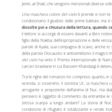
Jenin, al-Shati, che vengono menzionati diverse volt
Una maschera colore del cielo
ti prende e non te n
condizionano il giudizio dalle prime battute, ma è 
dissolte poi a chiusura della lettura, quando 
il lettore si accorge di essere davanti a libro not
figlio della Nakba, dell’espropriazione e delle vessa
parole di Ayala, sua compagna di scavo, anche lo s
della parola Olocausto e antisemitismo il magico m
del cielo
ha vinto il Premio internazionale di Narr
carceri israeliane in cui Bassem Khandaqji è detenut
Tra le righe del romanzo ho compreso quanto, in que
vicenda, si osservino: il sionista Ur,
la maschera co
arrogante e prepotente dell’anima di Nur, ma dial
pensiero è oggetto di commento da entrambe le vo
stessa scarpa a lungo andare? La storia di Nur, f
condizione di rifugiato è totalizzante e rende in