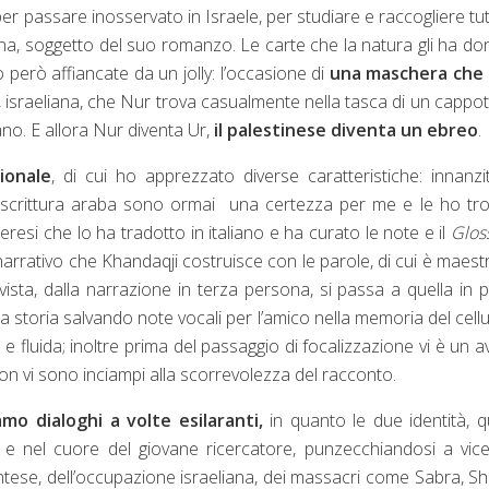
per passare inosservato in Israele, per studiare e raccogliere tut
alena, soggetto del suo romanzo. Le carte che la natura gli ha do
 però affiancate da un jolly: l’occasione di
una maschera che h
a, israeliana, che Nur trova casualmente nella tasca di un cappot
no. E allora Nur diventa Ur,
il palestinese diventa un ebreo
.
ionale
, di cui ho apprezzato diverse caratteristiche: innanzi
 scrittura araba sono ormai
una certezza per me e le ho tr
eresi che lo ha tradotto in italiano e ha curato le note e il
Glos
 narrativo che Khandaqji costruisce con le parole, di cui è maestr
ista, dalla narrazione in terza persona, si passa a quella in 
storia salvando note vocali per l’amico nella memoria del cellu
a
e fluida; inoltre prima del passaggio di focalizzazione vi è un a
non vi sono inciampi alla scorrevolezza del racconto.
amo dialoghi a volte esilaranti,
in quanto le due identità, q
te e nel cuore del giovane ricercatore, punzecchiandosi a vic
ntese, dell’occupazione israeliana, dei massacri come Sabra, Sha