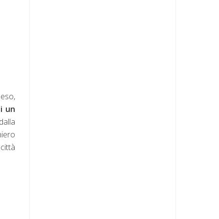
peso,
di un
dalla
niero
città