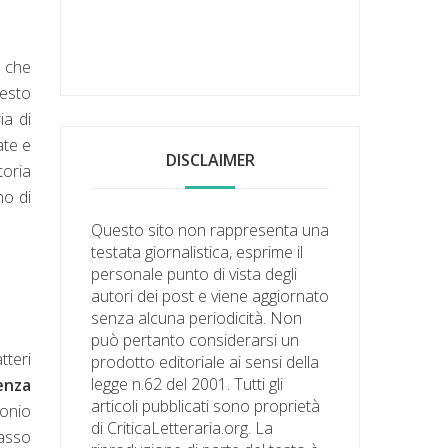
o che
testo
ia di
ate e
DISCLAIMER
toria
no di
Questo sito non rappresenta una
testata giornalistica, esprime il
personale punto di vista degli
autori dei post e viene aggiornato
senza alcuna periodicità. Non
può pertanto considerarsi un
tteri
prodotto editoriale ai sensi della
legge n.62 del 2001. Tutti gli
nenza
articoli pubblicati sono proprietà
monio
di CriticaLetteraria.org. La
 asso