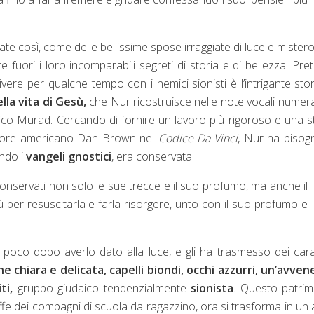
 così, come delle bellissime spose irraggiate di luce e mister
fuori i loro incomparabili segreti di storia e di bellezza. Pre
vivere per qualche tempo con i nemici sionisti è l’intrigante stor
lla vita di Gesù,
che Nur ricostruisce nelle note vocali numer
ico Murad. Cercando di fornire un lavoro più rigoroso e una s
rittore americano Dan Brown nel
Codice
Da
Vinci
, Nur ha bisog
ndo i
vangeli gnostici
, era conservata
conservati non solo le sue trecce e il suo profumo, ma anche il
 per resuscitarla e farla risorgere, unto con il suo profumo e
poco dopo averlo dato alla luce, e gli ha trasmesso dei cara
e chiara e delicata, capelli biondi, occhi azzurri, un’avve
ti,
gruppo giudaico tendenzialmente
sionista
. Questo patri
effe dei compagni di scuola da ragazzino, ora si trasforma in un