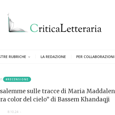
STRE RUBRICHE
LA REDAZIONE
PER COLLABORAZIONI
in
#RECENSIONE
rusalemme sulle tracce di Maria Maddale
a color del cielo” di Bassem Khandaqji
8.10.24
-