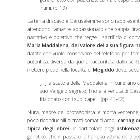
intimi. (p. 19)
La terra di scavo e Gerusalemme sono rappresentate
attendono l’amante appassionato che sappia tirare 
narrativo e obiettivo che regge il sacrificio di con
Maria Maddalena, del valore della sua figura ne
datate che vuole conservare nel telefono per l’am
autentica, diversa da quella raccontata dallo sc
mettere piede nella località di
Megiddo
dove, seco
[…] la scatola della Maddalena, in cui erano 
suo Vangelo segreto, fino alla venuta di Gesù
frizionato con i suoi capelli. (pp. 41-42)
Nura, madre del protagonista. è morta ventenne, 
poco riconducibili ai tratti somatici arabi:
carnagion
tipica degli ebrei,
in particolare degli
ashkenazi
genetico, che in passato lo ha reso vittima delle b