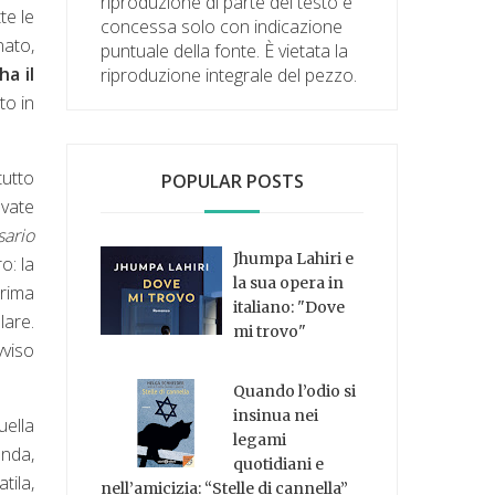
riproduzione di parte del testo è
te le
concessa solo con indicazione
nato,
puntuale della fonte. È vietata la
a il
riproduzione integrale del pezzo.
to in
tutto
POPULAR POSTS
ovate
sario
Jhumpa Lahiri e
o: la
la sua opera in
prima
italiano: "Dove
lare.
mi trovo"
vviso
Quando l’odio si
insinua nei
uella
legami
enda,
quotidiani e
tila,
nell’amicizia: “Stelle di cannella”