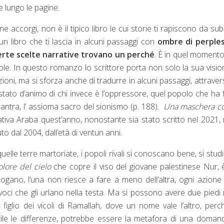
e lungo le pagine.
e accorgi, non è il tipico libro le cui storie ti rapiscono da sub
un libro che ti lascia in alcuni passaggi con
ombre di perples
certe scelte narrative trovano un perché
. È in quel moment
evole. In questo romanzo lo scrittore porta non solo la sua visio
zioni, ma si sforza anche di tradurre in alcuni passaggi, attraver
tato d’animo di chi invece è l’oppressore, quel popolo che ha 
antra, l’ assioma sacro del sionismo (p. 188).
Una maschera co
ativa Araba quest’anno, nonostante sia stato scritto nel 2021, 
o dal 2004, dall’età di ventun anni.
lle terre martoriate, i popoli rivali si conoscano bene, si stud
lore del cielo
che copre il viso del giovane palestinese Nur, 
ogano, l’una non riesce a fare a meno dell’altra, ogni azione
ci che gli urlano nella testa. Ma si possono avere due piedi 
iglio dei vicoli di Ramallah, dove un nome vale l’altro, perc
utile le differenze, potrebbe essere la metafora di una doman