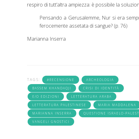
respiro di tutt’altra ampiezza: è possibile la soluzi
Pensando a Gerusalemme, Nur si era sempre
ferocemente assetata di sangue? (p. 76)
Marianna Inserra
TAGS:
#RECENSIONE
ARCHEOLOGIA
BASSEM KHANDAQJI
CRISI DI IDENTITÀ
E/O EDIZIONI
LETTERATURA ARABA
LETTERATURA PALESTINESE
MARIA MADDALENA
MARIANNA INSERRA
QUESTIONE ISRAELO-PALES
VANGELI GNOSTICI