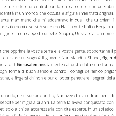
le tue lettere di contrabbando dal carcere e con quei libri
’identità in un mondo che occulta e sfigura i miei tratti originali.
lmente, man mano che mi addentravo in quelli che tu chiami i
 prestito nomi diversi. A volte ero Nati, a volte Rafi o Benjamin.
igliore in un cappotto di pelle: Shapira, Ur Shapira. Un nome
o
che opprime la vostra terra e la vostra gente, sopportarne il 
r realizzare un sogno? Il giovane Nur Mahdi al-Shahdi,
figlio 
morato di
Gerusalemme
, talmente catturato dalla sua storia e 
 ogni forma di buon senso e contro i consigli dell’amico prigio
na, a fingersi chi non è pur di poter penetrare i segreti della 
, quando, nelle sue profondità, Nur aveva trovato frammenti di
 sepolte per migliaia di anni. La terra lo aveva conquistato con
greti solo a chi sa accarezzarla con dita esperte, in un solletico
 fino a farla fremere e gridare confessando i suoi pensieri più