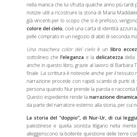
nella manica che lui sfrutta qualche anno più tardi 
notizie utili a ricostruire la storia di Maria Madd
già vincenti per lo scopo che si è prefisso, vengono
colore del cielo
, cioè una carta di identità azzurr
pelle comprato in un negozio di abiti di seconda ma
Una maschera color del cielo
è un
libro eccez
sottolineo che
l’eleganza
e la
delicatezza
della
anche in questo libro, grazie al lavoro di Barbara T
finale. La scrittura è notevole anche per il tessuto
narrazione procede con rapidi scambi di punti di v
persona quando Nur prende la parola e racconta la 
Questo espediente rende la
narrazione
dinamic
da parte del narratore esterno alla storia, per cui 
La storia del “doppio”, di Nur-Ur, di cui leggi
palestinese e quella sionista litigano nella men
alleggeriscono la bollente questione delle terre co