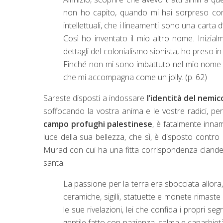
non ho capito, quando mi hai sorpreso con 
intellettuali, che i lineamenti sono una carta d
Così ho inventato il mio altro nome. Inizia
dettagli del colonialismo sionista, ho preso in
Finché non mi sono imbattuto nel mio nome m
che mi accompagna come un jolly. (p. 62)
Sareste disposti a indossare
l’identità del nemic
soffocando la vostra anima e le vostre radici, pe
campo profughi palestinese
, è fatalmente inna
luce della sua bellezza, che sì, è disposto contro
Murad con cui ha una fitta corrispondenza clandesti
santa.
La passione per la terra era sbocciata allora
ceramiche, sigilli, statuette e monete rimaste
le sue rivelazioni, lei che confida i propri se
gentile fatto con pazienza, calma e caparbietà