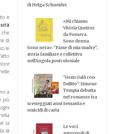
di Helga Schneider
ito e
«Mi chiamo
sità
Vitória Queiroz
o che
da Fonseca.
ne di
Sono donna.
so le
Sono nera»: "Fame di mia madre",
storia familiare e collettiva
fatto
nell'Angola postcoloniale
lore
nelle
"Gran Galà con
Delitto": Simone
Tempia debutta
ino a
nel romanzo tra
è più
sceneggiati anni Sessanta e
 ogni
omicidi di carta
nella
hé la
Le voci
da di
autorevoli di