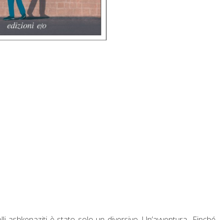
quelli ashkenaziti è stato solo un diversivo. Un’avventura…Finché