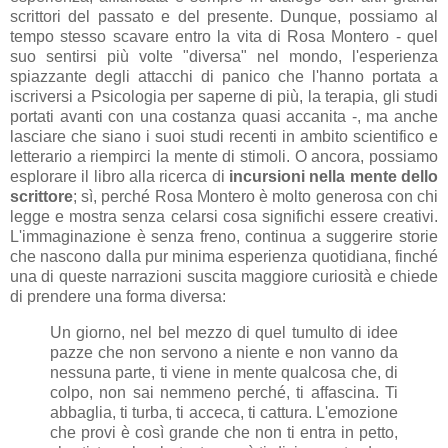
scrittori del passato e del presente. Dunque, possiamo al
tempo stesso scavare entro la vita di Rosa Montero - quel
suo sentirsi più volte "diversa" nel mondo, l'esperienza
spiazzante degli attacchi di panico che l'hanno portata a
iscriversi a Psicologia per saperne di più, la terapia, gli studi
portati avanti con una costanza quasi accanita -, ma anche
lasciare che siano i suoi studi recenti in ambito scientifico e
letterario a riempirci la mente di stimoli. O ancora, possiamo
esplorare il libro alla ricerca di
incursioni nella mente dello
scrittore
; sì, perché Rosa Montero è molto generosa con chi
legge e mostra senza celarsi cosa significhi essere creativi.
L'immaginazione è senza freno, continua a suggerire storie
che nascono dalla pur minima esperienza quotidiana, finché
una di queste narrazioni suscita maggiore curiosità e chiede
di prendere una forma diversa:
Un giorno, nel bel mezzo di quel tumulto di idee
pazze che non servono a niente e non vanno da
nessuna parte, ti viene in mente qualcosa che, di
colpo, non sai nemmeno perché, ti affascina. Ti
abbaglia, ti turba, ti acceca, ti cattura. L'emozione
che provi è così grande che non ti entra in petto,