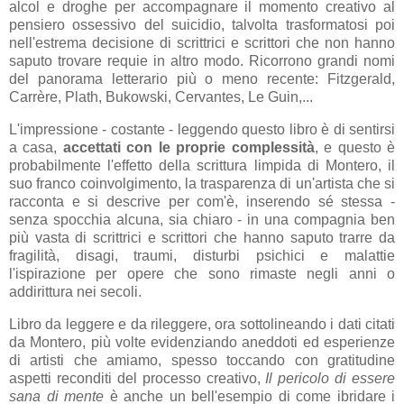
alcol e droghe per accompagnare il momento creativo al
pensiero ossessivo del suicidio, talvolta trasformatosi poi
nell'estrema decisione di scrittrici e scrittori che non hanno
saputo trovare requie in altro modo. Ricorrono grandi nomi
del panorama letterario più o meno recente: Fitzgerald,
Carrère, Plath, Bukowski, Cervantes, Le Guin,...
L'impressione - costante - leggendo questo libro è di sentirsi
a casa,
accettati con le proprie complessità
, e questo è
probabilmente l'effetto della scrittura limpida di Montero, il
suo franco coinvolgimento, la trasparenza di un'artista che si
racconta e si descrive per com'è, inserendo sé stessa -
senza spocchia alcuna, sia chiaro - in una compagnia ben
più vasta di scrittrici e scrittori che hanno saputo trarre da
fragilità, disagi, traumi, disturbi psichici e malattie
l'ispirazione per opere che sono rimaste negli anni o
addirittura nei secoli.
Libro da leggere e da rileggere, ora sottolineando i dati citati
da Montero, più volte evidenziando aneddoti ed esperienze
di artisti che amiamo, spesso toccando con gratitudine
aspetti reconditi del processo creativo,
Il pericolo di essere
sana di mente
è anche un bell'esempio di come ibridare i