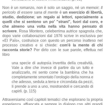
Non è un romanzo, non è solo un saggio, né un memoir:
Il
pericolo di essere sana di mente
è
un esercizio di libertà,
studio, dedizione
;
un regalo ai lettori, specialmente a
quelli che si sentono un po' "strani", fuori dal coro, e
che almeno una volta nella vita hanno pensato di
scrivere
. Rosa Montero, celeberrima autrice spagnola che,
dopo varie collaborazioni dal 1976 scrive in esclusiva per
«El País», costruisce con questo un percorso inatteso nel
processo creativo e si chiede:
com'è la mente di chi
racconta storie?
Per dirlo con le sue parole, effettua nel
libro
una specie di autopsia invertita della creatività.
Vale a dire che invece di partire da un tutto e
analizzarlo, mi sento come la bambina che ha
completamente smontato l'orologio della nonna e
che adesso, seduta a terra e circondata da pezzi,
li prende a uno a uno, mostrandoli e cercando di
capirli. (p. 115)
Attraversiamo così capitoli tematici che esplorano la propria
esperienza, affiancata e sempre in dialogo con altri grandi