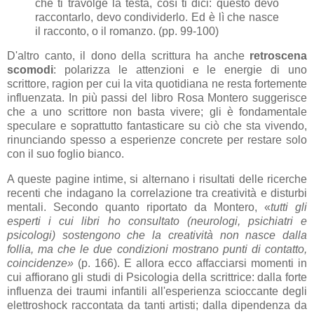
che ti travolge la testa, così ti dici: questo devo
raccontarlo, devo condividerlo. Ed è lì che nasce
il racconto, o il romanzo. (pp. 99-100)
D'altro canto, il dono della scrittura ha anche
retroscena
scomodi
: polarizza le attenzioni e le energie di uno
scrittore, ragion per cui la vita quotidiana ne resta fortemente
influenzata. In più passi del libro Rosa Montero suggerisce
che a uno scrittore non basta vivere; gli è fondamentale
speculare e soprattutto fantasticare su ciò che sta vivendo,
rinunciando spesso a esperienze concrete per restare solo
con il suo foglio bianco.
A queste pagine intime, si alternano i risultati delle ricerche
recenti che indagano la correlazione tra creatività e disturbi
mentali. Secondo quanto riportato da Montero, «
tutti gli
esperti i cui libri ho consultato (neurologi, psichiatri e
psicologi) sostengono che la creatività non nasce dalla
follia, ma che le due condizioni mostrano punti di contatto,
coincidenze»
(p. 166). E allora ecco affacciarsi momenti in
cui affiorano gli studi di Psicologia della scrittrice: dalla forte
influenza dei traumi infantili all'esperienza scioccante degli
elettroshock raccontata da tanti artisti; dalla dipendenza da