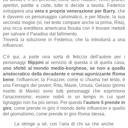
apertivi, partite a carte, tutto si decide a tavola. Federico
svilupperà una
vera e propria venerazione per Barry
, che
è davvero un personaggio carismatico, e per Mavie, la sua
seconda moglie (sì, nel testo compare anche la prima, Rita),
una ricca ereditiera americana fissata con il trovare metodi
per salvare il Paradiso dal fallimento.
Troverà la soluzione in Federico, che la introdurrà a una
influencer.
C'è qui, a parte una sorta di feticcio dell'autore per i
personaggi
filippini
al servizio di questa o di quella casa,
uno sfottò al mondo medio-borghese, se non a quello
aristocratico della decadente e ormai agonizzante Roma
bene
: l'influencer, la Finazzer, come si chiama nel testo, è
una Ferragni dei poveri; Rita, Mavie, Ursula, Gelasio (primo
marito di Mavie) sono tutti personaggi che esprimono
l'anacronismo: essere nobili in un tempo in cui quel
lignaggio non ha più senso. Per questo
l'autore li prende in
giro
, come prende in giro il mondo delle influencer e quello
del giornalismo, come prende in giro Roma stessa.
La stringe a sé, con l'aria di chi sa che anche