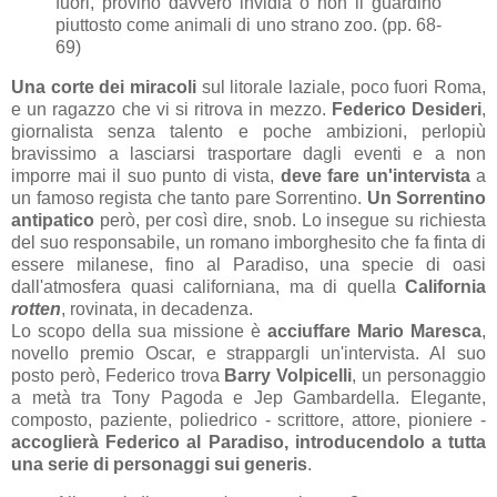
fuori, provino davvero invidia o non li guardino
piuttosto come animali di uno strano zoo. (pp. 68-
69)
Una corte dei miracoli
sul litorale laziale, poco fuori Roma,
e un ragazzo che vi si ritrova in mezzo.
Federico Desideri
,
giornalista senza talento e poche ambizioni, perlopiù
bravissimo a lasciarsi trasportare dagli eventi e a non
imporre mai il suo punto di vista,
deve fare un'intervista
a
un famoso regista che tanto pare Sorrentino.
Un Sorrentino
antipatico
però, per così dire, snob. Lo insegue su richiesta
del suo responsabile, un romano imborghesito che fa finta di
essere milanese, fino al Paradiso, una specie di oasi
dall'atmosfera quasi californiana, ma di quella
California
rotten
, rovinata, in decadenza.
Lo scopo della sua missione è
acciuffare Mario Maresca
,
novello premio Oscar, e strappargli un'intervista. Al suo
posto però, Federico trova
Barry Volpicelli
, un personaggio
a metà tra Tony Pagoda e Jep Gambardella. Elegante,
composto, paziente, poliedrico - scrittore, attore, pioniere -
accoglierà Federico al Paradiso, introducendolo a tutta
una serie di personaggi sui generis
.