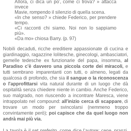
Allora, ci dica un po', come ci trova? » attacca
invece
Mavie, rompendo il silenzio di quella scena.
«In che senso? » chiede Federico, per prendere
tempo.
«Ci racconti chi siamo. Noi non lo sappiamo
più».
«Da mo» chiosa Barry. (p. 97)
Nobili decaduti, ricche ereditiere appassionate di cucina e
giardinaggio, ragazzine lolitesche, ginecologi, ambasciatori,
gemelle tedesche ex funzionarie del papa, insomma,
al
Paradiso c'è davvero una piccola corte dei miracoli,
e
tutti sembrano imparentanti con tutti, o almeno, legati da
qualcosa di profondo, che sia
il sangue o la riconoscenza
o l'approfittarsi
vita natural durante di un luogo che dà
ospitalità senza chiedere niente in cambio. Anche Federico,
suo malgrado, non riuscendo a incontrare Maresca, viene
intrappolato nel compound:
all'inizio cerca di scappare
, di
trovare un modo per svincolarsi (nemmeno troppo
convintamente però);
poi capisce che da quel luogo non
andrà mai più via.
La tavola è il set preferito, come dice l'autore: cene, pranzi,