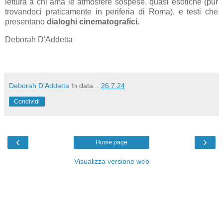
lettura a chi ama le atmosfere sospese, quasi esotiche (pur
trovandoci praticamente in periferia di Roma), e testi che
presentano
dialoghi cinematografici.
Deborah D'Addetta
Deborah D'Addetta
In data...
26.7.24
Condividi
‹
›
Home page
Visualizza versione web