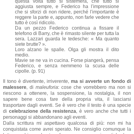
questa volta tutto si sistemerà, che tutto si
aggiusta sempre, e Federico ha l'impressione
che si sforzi di non ridere, perché l'importante è
reggere la parte e, appunto, non farle vedere che
tutto è così ridicolo.
Da un pezzo Federico continua a fissare il
telefono di Barry, che è rimasto silente per tutta la
sera. Lazzari guarda le tedesche: « Ma quanto
siete brutte? ».
Loro alzano le spalle. Olga gli mostra il dito
medio.
Mavie se ne va in cucina. Forse piangerà, pensa
Federico, e senza nemmeno la scusa delle
cipolle. (p. 91)
Il tono è divertente, irriverente,
ma si avverte un fondo di
malessere
, di
maleuforia
: cose che vorrebbero ma non si
riescono a ottenere, la sospensione, la nostalgia, il non
sapere bene cosa fare della propria vita, il lasciarsi
trasportare dagli eventi. Se è vero che il testo è una specie
di
celebrazione della resistenza
, è vero anche che tutti i
personaggi si abbandonano agli eventi.
Dalla scrittura mi aspettavo qualcosa di più: non mi ha
conquistata come avrei sperato. Ne consiglio comunque la