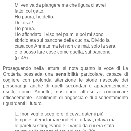
Mi veniva da piangere ma che figura ci avrei
fatto, col gatto.
Ho paura, ho detto.
Di cosa?
Ho paura.
Ho affondato il viso nei palmi e poi mi sono
sbriciolata sul bancone della cucina. Divido la
casa con Annette ma lei non c'è mai, solo la sera,
e io posso fare cose come quella, sul bancone.
(p. 45)
Proseguendo nella lettura, si nota quanto la voce di La
Grotteria possieda una
sensibilità
particolare, capace di
cogliere con profonda attenzione le storie nascoste dei
personaggi, anche di quelli secondari e apparentemente
risolti, come Annette, riuscendo altresì a comunicare
efficacemente i sentimenti di angoscia e di disorientamento
riguardanti il futuro.
[...] non voglio scegliere, diceva, datemi più
tempo e fatemi tornare indietro, urlava, urlava ma
le pareti si stringevano e il varco da cui era stata