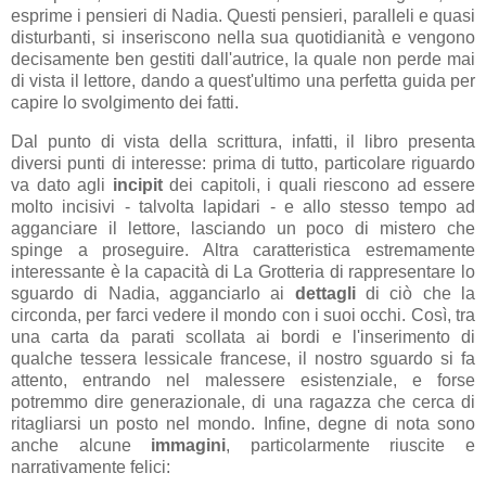
esprime i pensieri di Nadia. Questi pensieri, paralleli e quasi
disturbanti, si inseriscono nella sua quotidianità e vengono
decisamente ben gestiti dall'autrice, la quale non perde mai
di vista il lettore, dando a quest'ultimo una perfetta guida per
capire lo svolgimento dei fatti.
Dal punto di vista della scrittura, infatti, il libro presenta
diversi punti di interesse: prima di tutto, particolare riguardo
va dato agli
incipit
dei capitoli, i quali riescono ad essere
molto incisivi - talvolta lapidari - e allo stesso tempo ad
agganciare il lettore, lasciando un poco di mistero che
spinge a proseguire. Altra caratteristica estremamente
interessante è la capacità di La Grotteria di rappresentare lo
sguardo di Nadia, agganciarlo ai
dettagli
di ciò che la
circonda, per farci vedere il mondo con i suoi occhi. Così, tra
una carta da parati scollata ai bordi e l'inserimento di
qualche tessera lessicale francese, il nostro sguardo si fa
attento, entrando nel malessere esistenziale, e forse
potremmo dire generazionale, di una ragazza che cerca di
ritagliarsi un posto nel mondo. Infine, degne di nota sono
anche alcune
immagini
, particolarmente riuscite e
narrativamente felici: