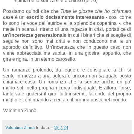
spinta nella stanza si era chiuso (p. 70)
Possiamo quindi dire che
Tutte le giostre che ho chiamato
casa
è un
esordio decisamente interessante
- così come
lo sono la voce dell'autrice e la splendida copertina -, che
mette in scena il ritratto di una ragazza in crisi, portatrice di
un'incertezza generazionale
in cui i binari che si sceglie di
seguire non sono mai dritti e non conducono mai a un
approdo definitivo. Un'incertezza che in questo caso non
viene abbracciata ma subìta, in una giostra, appunto, che
gira e rigira, in un eterno carosello.
Un romanzo profondo, da leggere e consigliare a chi si
sente in mezzo a una bufera e ancora non sa quale posto
chiamare casa. Un romanzo che fa sentire anche un po'
meno soli nella propria ricerca individuale. E allora, forse,
tanto vale godersi il giro, tutti insieme, facendo del proprio
meglio e continuando a cercare il proprio posto nel mondo.
Valentina Zinnà
Valentina Zinnà
In data...
19.7.24