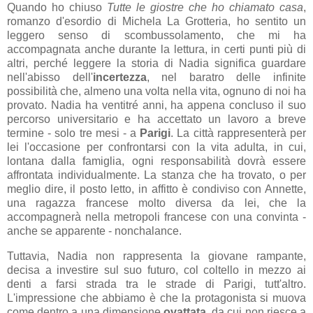
Quando ho chiuso
Tutte le giostre che ho chiamato casa
,
romanzo d'esordio di Michela La Grotteria, ho sentito un
leggero senso di scombussolamento, che mi ha
accompagnata anche durante la lettura, in certi punti più di
altri, perché leggere la storia di Nadia significa guardare
nell'abisso dell'
incertezza
, nel baratro delle infinite
possibilità che, almeno una volta nella vita, ognuno di noi ha
provato. Nadia ha ventitré anni, ha appena concluso il suo
percorso universitario e ha accettato un lavoro a breve
termine - solo tre mesi - a
Parigi
. La città rappresenterà per
lei l'occasione per confrontarsi con la vita adulta, in cui,
lontana dalla famiglia, ogni responsabilità dovrà essere
affrontata individualmente. La stanza che ha trovato, o per
meglio dire, il posto letto, in affitto è condiviso con Annette,
una ragazza francese molto diversa da lei, che la
accompagnerà nella metropoli francese con una convinta -
anche se apparente - nonchalance.
Tuttavia, Nadia non rappresenta la giovane rampante,
decisa a investire sul suo futuro, col coltello in mezzo ai
denti a farsi strada tra le strade di Parigi, tutt'altro.
L'impressione che abbiamo è che la protagonista si muova
come dentro a una dimensione
ovattata
, da cui non riesce a