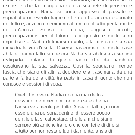
uscire, e che la imprigiona con la sua rete di pensieri e
preoccupazioni. Nadia si porta appresso il passato e
soprattutto un evento tragico, che non ha ancora elaborato
del tutto e, anzi, mai nemmeno affrontato: il
lutto
per la morte
di un'amica. Senso di colpa, angoscia, incubi,
preoccupazione per il futuro: tutto questo e molto altro
impedisce a Nadia di librarsi in volo, alla ricerca della sua
individuale via d'uscita. Diversi trasferimenti e molte case
abitate, hanno fatto sì che ora Nadia sia abituata a sentirsi
estirpata
, lontana da quelle radici che da bambina
costituivano la sua salvezza. Così la seguiamo mentre
lascia che siano gli altri a decidere e a trascinarla da una
parte all'altra della città, tra party in casa di gente che non
conosce e sessioni di yoga.
Quel che invece Nadia non ha mai detto a
nessuno, nemmeno in confidenza, è che ha
l'ansia veramente per tutto. Ansia di fallire, di non
essere una persona gentile, di essere troppo
gentile e farsi calpestare, che le amiche siano
sempre più amiche tra loro che con lei e di dire sì
a tutto per non restare fuori da niente, ansia di