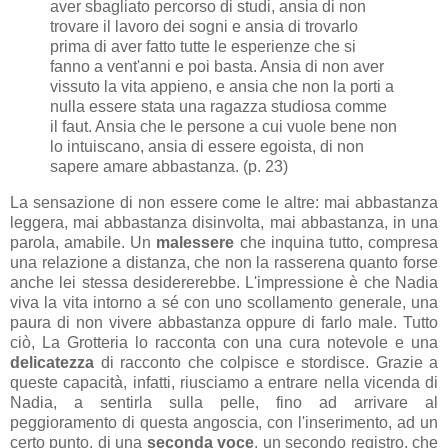
aver sbagliato percorso di studi, ansia di non
trovare il lavoro dei sogni e ansia di trovarlo
prima di aver fatto tutte le esperienze che si
fanno a vent'anni e poi basta. Ansia di non aver
vissuto la vita appieno, e ansia che non la porti a
nulla essere stata una ragazza studiosa comme
il faut. Ansia che le persone a cui vuole bene non
lo intuiscano, ansia di essere egoista, di non
sapere amare abbastanza. (p. 23)
La sensazione di non essere come le altre: mai abbastanza
leggera, mai abbastanza disinvolta, mai abbastanza, in una
parola, amabile. Un
malessere
che inquina tutto, compresa
una relazione a distanza, che non la rasserena quanto forse
anche lei stessa desidererebbe. L'impressione è che Nadia
viva la vita intorno a sé con uno scollamento generale, una
paura di non vivere abbastanza oppure di farlo male. Tutto
ciò, La Grotteria lo racconta con una cura notevole e una
delicatezza
di racconto che colpisce e stordisce. Grazie a
queste capacità, infatti, riusciamo a entrare nella vicenda di
Nadia, a sentirla sulla pelle, fino ad arrivare al
peggioramento di questa angoscia, con l'inserimento, ad un
certo punto, di una
seconda voce
, un secondo registro, che