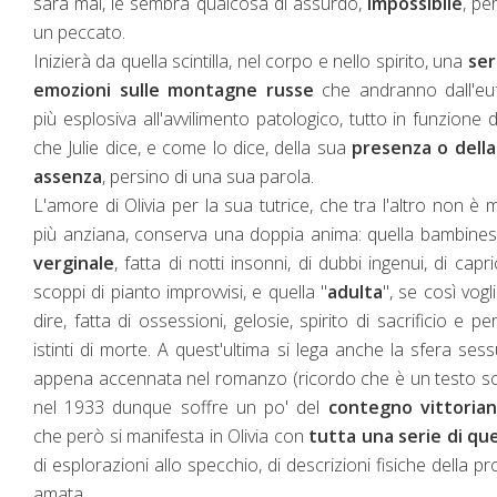
sarà mai, le sembra qualcosa di assurdo,
impossibile
, pe
un peccato.
Inizierà da quella scintilla, nel corpo e nello spirito, una
ser
emozioni sulle montagne russe
che andranno dall'euf
più esplosiva all'avvilimento patologico, tutto in funzione d
che Julie dice, e come lo dice, della sua
presenza o della
assenza
, persino di una sua parola.
L'amore di Olivia per la sua tutrice, che tra l'altro non è 
più anziana, conserva una doppia anima: quella bambine
verginale
, fatta di notti insonni, di dubbi ingenui, di capri
scoppi di pianto improvvisi, e quella "
adulta
", se così vog
dire, fatta di ossessioni, gelosie, spirito di sacrificio e pe
istinti di morte. A quest'ultima si lega anche la sfera sess
appena accennata nel romanzo (ricordo che è un testo sc
nel 1933 dunque soffre un po' del
contegno vittoria
che però si manifesta in Olivia con
tutta una serie di que
di esplorazioni allo specchio, di descrizioni fisiche della pr
amata.