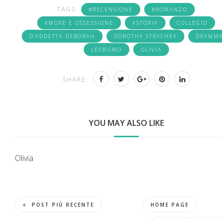
TAGS:
#RECENSIONE
#ROMANZO
AMORE E OSSESSIONE
ASTORIA
COLLEGIO
D'ADDETTA DEBORAH
DOROTHY STRACHEY
DRAMM
LESBISMO
OLIVIA
SHARE:
YOU MAY ALSO LIKE
Olivia
POST PIÙ RECENTE
HOME PAGE