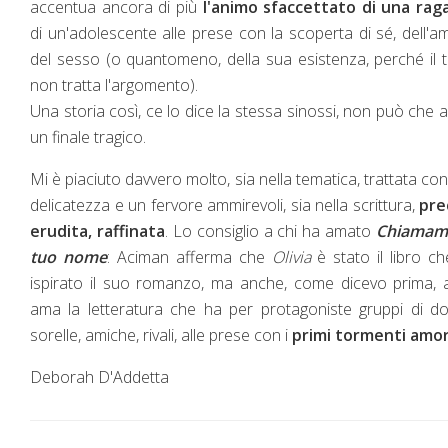
accentua ancora di più
l'animo sfaccettato di una rag
di un'adolescente alle prese con la scoperta di sé, dell'a
del sesso (o quantomeno, della sua esistenza, perché il 
non tratta l'argomento).
Una storia così, ce lo dice la stessa sinossi, non può che 
un finale tragico.
Mi è piaciuto davvero molto, sia nella tematica, trattata co
delicatezza e un fervore ammirevoli, sia nella scrittura,
pre
erudita, raffinata
. Lo consiglio a chi ha amato
Chiamami
tuo nome
: Aciman afferma che
Olivia
è stato il libro c
ispirato il suo romanzo, ma anche, come dicevo prima, 
ama la letteratura che ha per protagoniste gruppi di d
sorelle, amiche, rivali, alle prese con i
primi tormenti amor
Deborah D'Addetta