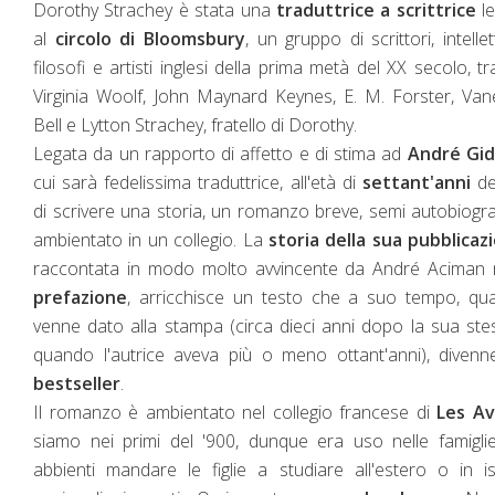
Dorothy Strachey è stata una
traduttrice a scrittrice
le
al
circolo di Bloomsbury
, un gruppo di scrittori, intellett
filosofi e artisti inglesi della prima metà del XX secolo, tr
Virginia Woolf, John Maynard Keynes, E. M. Forster, Va
Bell e Lytton Strachey, fratello di Dorothy.
Legata da un rapporto di affetto e di stima ad
André Gid
cui sarà fedelissima traduttrice, all'età di
settant'anni
de
di scrivere una storia, un romanzo breve, semi autobiogra
ambientato in un collegio. La
storia della sua pubblicaz
raccontata in modo molto avvincente da André Aciman n
prefazione
, arricchisce un testo che a suo tempo, qu
venne dato alla stampa (circa dieci anni dopo la sua ste
quando l'autrice aveva più o meno ottant'anni), diven
bestseller
.
Il romanzo è ambientato nel collegio francese di
Les A
siamo nei primi del '900, dunque era uso nelle famigli
abbienti mandare le figlie a studiare all'estero o in ist