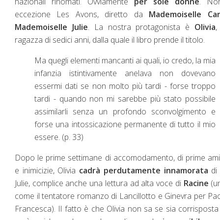
nazionali rinomati. Ovviamente
per sole donne
. No
eccezione Les Avons, diretto da
Mademoiselle Ca
Mademoiselle Julie
. La nostra protagonista è
Olivia
,
ragazza di sedici anni, dalla quale il libro prende il titolo.
Ma quegli elementi mancanti ai quali, io credo, la mia
infanzia istintivamente anelava non dovevano
essermi dati se non molto più tardi - forse troppo
tardi - quando non mi sarebbe più stato possibile
assimilarli senza un profondo sconvolgimento e
forse una intossicazione permanente di tutto il mio
essere. (p. 33)
Dopo le prime settimane di accomodamento, di prime ami
e inimicizie, Olivia
cadrà perdutamente innamorata
di 
Julie, complice anche una lettura ad alta voce di
Racine
(un
come il tentatore romanzo di Lancillotto e Ginevra per Pa
Francesca). Il fatto è che Olivia non sa se sia corrisposta