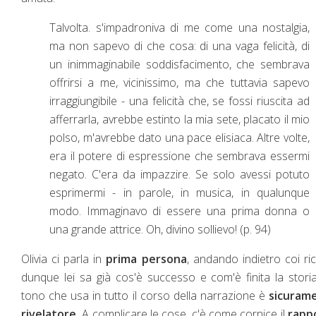
Talvolta. s'impadroniva di me come una nostalgia,
ma non sapevo di che cosa: di una vaga felicità, di
un inimmaginabile soddisfacimento, che sembrava
offrirsi a me, vicinissimo, ma che tuttavia sapevo
irraggiungibile - una felicità che, se fossi riuscita ad
afferrarla, avrebbe estinto la mia sete, placato il mio
polso, m'avrebbe dato una pace elisiaca. Altre volte,
era il potere di espressione che sembrava essermi
negato. C'era da impazzire. Se solo avessi potuto
esprimermi - in parole, in musica, in qualunque
modo. Immaginavo di essere una prima donna o
una grande attrice. Oh, divino sollievo! (p. 94)
Olivia ci parla in
prima persona
, andando indietro coi ric
dunque lei sa già cos'è successo e com'è finita la storia
tono che usa in tutto il corso della narrazione è
sicuram
rivelatore.
A complicare le cose, c'è come cornice il
rapp