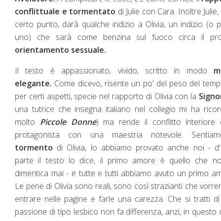
conflittuale e tormentato
di Julie con Cara. Inoltre Julie,
certo punto, darà qualche indizio a Olivia, un indizio (o p
uno) che sarà come benzina sul fuoco circa il pro
orientamento sessuale.
Il testo è appassionato, vivido, scritto in modo
m
elegante.
Come dicevo, risente un po' del peso del temp
per certi aspetti, specie nel rapporto di Olivia con la
Signo
una tutrice che insegna italiano nel collegio mi ha rico
molto
Piccole Donne
) ma rende il conflitto interiore 
protagonista con una maestria notevole. Sentiam
tormento
di Olivia, lo abbiamo provato anche noi - d'
parte il testo lo dice, il primo amore è quello che n
dimentica mai - e tutte e tutti abbiamo avuto un primo a
Le pene di Olivia sono reali, sono così strazianti che vor
entrare nelle pagine e farle una carezza. Che si tratti d
passione di tipo lesbico non fa differenza, anzi, in questo