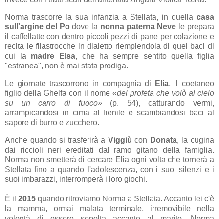
Norma trascorre la sua infanzia a Stellata, in quella
casa
sull'argine del Po
dove la
nonna paterna Neve
le prepara
il caffellatte con dentro piccoli pezzi di pane per colazione e
recita le filastrocche in dialetto riempiendola di quei baci di
cui la
madre Elsa
, che ha sempre sentito quella figlia
"estranea", non è mai stata prodiga.
Le giornate trascorrono in compagnia di
Elia
, il coetaneo
figlio della Ghelfa con il nome «
del profeta che volò al cielo
su un carro di fuoco»
(p. 54), catturando vermi,
arrampicandosi in cima al fienile e scambiandosi baci al
sapore di burro e zucchero.
Anche quando si trasferirà a
Viggiù
con
Donata
, la cugina
dai riccioli neri ereditati dal ramo gitano della famiglia,
Norma non smetterà di cercare Elia ogni volta che tornerà a
Stellata fino a quando l'adolescenza, con i suoi silenzi e i
suoi imbarazzi, interromperà i loro giochi.
È il
2015
quando ritroviamo Norma a Stellata. Accanto lei c'è
la mamma, ormai malata terminale, irremovibile nella
volontà di essere sepolta accanto al marito. Norma