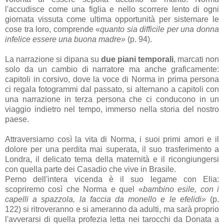
l'accudisce come una figlia e nello scorrere lento di ogni
giornata vissuta come ultima opportunità per sistemare le
cose tra loro, comprende «
quanto sia difficile per una donna
infelice essere una buona madre»
(p. 94).
La narrazione si dipana su
due piani temporali
, marcati non
solo da un cambio di narratore ma anche graficamente:
capitoli in corsivo, dove la voce di Norma in prima persona
ci regala fotogrammi dal passato, si alternano a capitoli con
una narrazione in terza persona che ci conducono in un
viaggio indietro nel tempo, immerso nella storia del nostro
paese.
Attraversiamo così la vita di Norma
, i suoi primi amori e il
dolore per una perdita mai superata, il suo trasferimento a
Londra, il delicato tema della maternità e il ricongiungersi
con quella parte dei Casadio che vive in Brasile.
Perno dell'intera vicenda è il suo legame con Elia:
scopriremo così che Norma e quel «
bambino esile, con i
capelli a spazzola, la faccia da monello e le efelidi»
(p.
122)
si ritroveranno e si ameranno da adulti,
ma
sarà proprio
l'avverarsi di quella profezia letta nei tarocchi da Donata a