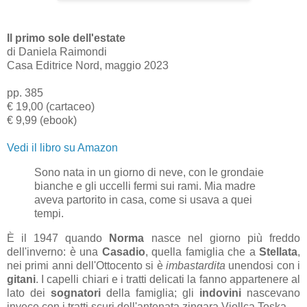
Il primo sole dell'estate
di Daniela Raimondi
Casa Editrice Nord, maggio 2023
pp. 385
€ 19,00 (cartaceo)
€ 9,99 (ebook)
Vedi il libro su Amazon
Sono nata in un giorno di neve, con le grondaie
bianche e gli uccelli fermi sui rami. Mia madre
aveva partorito in casa, come si usava a quei
tempi.
È il 1947 quando
Norma
nasce nel giorno più freddo
dell'inverno: è una
Casadio
, quella famiglia che a
Stellata
,
nei primi anni dell'Ottocento si è
imbastardita
unendosi con i
gitani
. I capelli chiari e i tratti delicati la fanno appartenere al
lato dei
sognatori
della famiglia; gli
indovini
nascevano
invece con i tratti scuri dell'antenata zingara Viollca Toska.