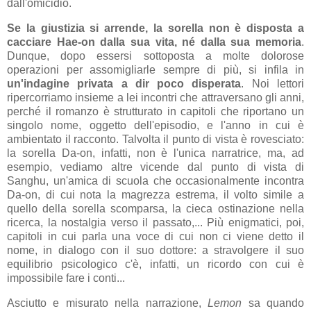
dall'omicidio.
Se la giustizia si arrende, la sorella non è disposta a
cacciare Hae-on dalla sua vita, né dalla sua memoria
.
Dunque, dopo essersi sottoposta a molte dolorose
operazioni per assomigliarle sempre di più, si infila in
un'indagine privata a dir poco disperata
. Noi lettori
ripercorriamo insieme a lei incontri che attraversano gli anni,
perché il romanzo è strutturato in capitoli che riportano un
singolo nome, oggetto dell'episodio, e l'anno in cui è
ambientato il racconto. Talvolta il punto di vista è rovesciato:
la sorella Da-on, infatti, non è l'unica narratrice, ma, ad
esempio, vediamo altre vicende dal punto di vista di
Sanghu, un'amica di scuola che occasionalmente incontra
Da-on, di cui nota la magrezza estrema, il volto simile a
quello della sorella scomparsa, la cieca ostinazione nella
ricerca, la nostalgia verso il passato,... Più enigmatici, poi,
capitoli in cui parla una voce di cui non ci viene detto il
nome, in dialogo con il suo dottore: a stravolgere il suo
equilibrio psicologico c'è, infatti, un ricordo con cui è
impossibile fare i conti...
Asciutto e misurato nella narrazione,
Lemon
sa quando