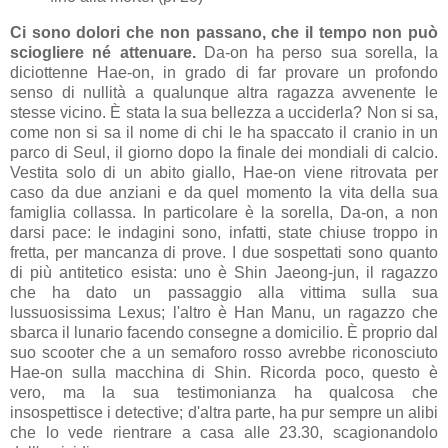
Ci sono dolori che non passano, che il tempo non può
sciogliere né attenuare.
Da-on ha perso sua sorella, la
diciottenne Hae-on, in grado di far provare un profondo
senso di nullità a qualunque altra ragazza avvenente le
stesse vicino. È stata la sua bellezza a ucciderla? Non si sa,
come non si sa il nome di chi le ha spaccato il cranio in un
parco di Seul, il giorno dopo la finale dei mondiali di calcio.
Vestita solo di un abito giallo, Hae-on viene ritrovata per
caso da due anziani e da quel momento la vita della sua
famiglia collassa. In particolare è la sorella, Da-on, a non
darsi pace: le indagini sono, infatti, state chiuse troppo in
fretta, per mancanza di prove. I due sospettati sono quanto
di più antitetico esista: uno è Shin Jaeong-jun, il ragazzo
che ha dato un passaggio alla vittima sulla sua
lussuosissima Lexus; l'altro è Han Manu, un ragazzo che
sbarca il lunario facendo consegne a domicilio. È proprio dal
suo scooter che a un semaforo rosso avrebbe riconosciuto
Hae-on sulla macchina di Shin. Ricorda poco, questo è
vero, ma la sua testimonianza ha qualcosa che
insospettisce i detective; d'altra parte, ha pur sempre un alibi
che lo vede rientrare a casa alle 23.30, scagionandolo