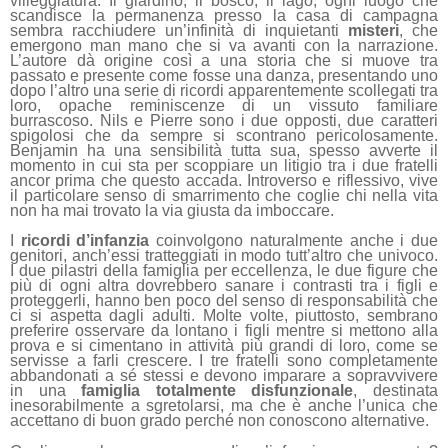
villeggiatura. Il giardino, il bosco, il lago, ogni luogo che
scandisce la permanenza presso la casa di campagna
sembra racchiudere un’infinità di inquietanti
misteri
, che
emergono man mano che si va avanti con la narrazione.
L’autore dà origine così a una storia che si muove tra
passato e presente come fosse una danza, presentando uno
dopo l’altro una serie di ricordi apparentemente scollegati tra
loro, opache reminiscenze di un vissuto familiare
burrascoso. Nils e Pierre sono i due opposti, due caratteri
spigolosi che da sempre si scontrano pericolosamente.
Benjamin ha una sensibilità tutta sua, spesso avverte il
momento in cui sta per scoppiare un litigio tra i due fratelli
ancor prima che questo accada.
I
ntroverso e riflessivo, vive
il particolare senso di smarrimento che coglie chi nella vita
non ha mai trovato la via giusta da imboccare.
I
ricordi d’infanzia
coinvolgono naturalmente anche
i
due
genitori, anch’essi tratteggiati in modo tutt’altro che univoco.
I due pilastri della famiglia per eccellenza, le due figure che
più di ogni altra dovrebbero sanare i contrasti tra i figli e
proteggerli, hanno ben poco del senso di responsabilità che
ci si aspetta dagli adulti. Molte volte, piuttosto, sembrano
preferire osservare da lontano i figli mentre si mettono alla
prova e si cimentano in attività
più grandi di loro
, come se
servisse a farli crescere. I tre fratelli sono completamente
abbandonati a sé stessi e devono imparare a sopravvivere
in una
famiglia totalmente disfunzionale
, destinata
inesorabilmente a sgretolarsi, ma che è anche l’unica che
accettano di buon grado perché non conoscono alternative
.