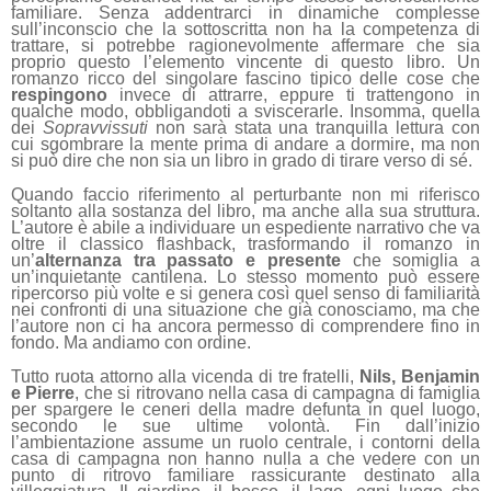
familiare. Senza addentrarci in dinamiche complesse
sull’inconscio che la sottoscritta non ha la competenza di
trattare, si potrebbe ragionevolmente affermare che sia
proprio questo l’elemento vincente di questo libro. Un
romanzo ricco del singolare fascino tipico delle cose che
respingono
invece di attrarre, eppure ti trattengono in
qualche modo, obbligandoti a sviscerarle. Insomma, quella
dei
Sopravvissuti
non sarà stata una tranquilla lettura con
cui sgombrare la mente prima di andare a dormire, ma non
si può dire che non sia un libro in grado di tirare verso di sé.
Quando faccio riferimento al perturbante non mi riferisco
soltanto alla sostanza del libro, ma anche alla sua struttura.
L’autore è abile a individuare un espediente narrativo che va
oltre il classico flashback, trasformando il romanzo in
un’
alternanza tra passato e presente
che somiglia a
un’inquietante cantilena. Lo stesso momento può essere
ripercorso più volte e si genera così quel senso di familiarità
nei confronti di una situazione che già conosciamo, ma che
l’autore non ci ha ancora permesso di comprendere fino in
fondo. Ma andiamo con ordine.
Tutto ruota attorno alla vicenda di tre fratelli,
Nils, Benjamin
e Pierre
, che si ritrovano nella casa di campagna di famiglia
per spargere le ceneri della madre defunta in quel luogo,
secondo le sue ultime volontà. Fin dall’inizio
l’ambientazione assume un ruolo centrale, i contorni della
casa di campagna non hanno nulla a che vedere con un
punto di ritrovo familiare rassicurante destinato alla