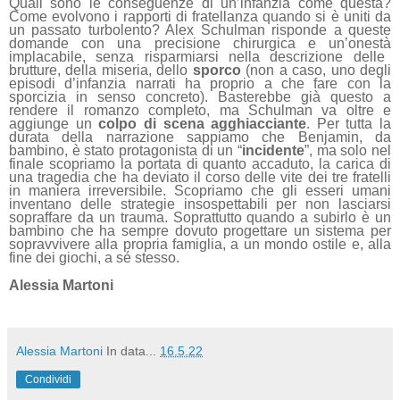
Quali sono le conseguenze di un’infanzia come questa?
Come evolvono i rapporti di fratellanza quando si è uniti da
un passato turbolento? Alex Schulman risponde a queste
domande con una precisione chirurgica e un’onest
à
implacabile, senza risparmiarsi nella descrizione delle
brutture, della miseria, dello
sporco
(non a caso, uno degli
episodi d’infanzia narrati ha proprio a che fare con la
sporcizia in senso concreto). Basterebbe già questo a
rendere il romanzo completo, ma Schulman va oltre e
aggiunge un
colpo di scena
agghiacciante
. Per tutta la
durata della narrazione sappiamo che Benjamin, da
bambino, è stato protagonista di un “
incidente
”, ma solo nel
finale scopriamo la portata di quanto accaduto, la carica di
una tragedia che ha deviato il corso delle vite dei tre fratelli
in maniera irreversibile. Scopriamo che gli esseri umani
inventano delle strategie insospettabili per non lasciarsi
sopraffare da un trauma. Soprattutto quando a subirlo è un
bambino che ha sempre dovuto progettare
un sistema
per
sopravvivere alla propria famiglia, a un mondo ostile e, alla
fine dei giochi, a sé stesso.
Alessia Martoni
Alessia Martoni
In data...
16.5.22
Condividi