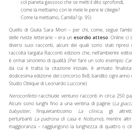
col pianeta gassoso che se metti il dito sprofondi,
come la mettiamo con le mele le pere le ciliegie?
Come la mettiamo, Camilla? (p. 95)
Quello di Giulia Sara Miori – per chi, come, segue l’amb
delle riviste letterarie – era un
esordio atteso
. Online ci
diversi suoi racconti, alcuni dei quali sono stati ripresi 
raccolta targata Racconti edizioni che, nell’ambiente editor
è ormai sinonimo di qualità (Per fare un solo esempio
Cam
da cui è tratta la citazione iniziale, è arrivato finalista
dodicesima edizione del concorso 8x8, bandito ogni anno 
Studio Oblique di Leonardo Luccone).
Neroconfetto
racchiude ventuno racconti in circa 250 pa
Alcuni sono lunghi fino a una ventina di pagine (
La giacc
babysitter
, l’inquietantissimo
La clinica
, gli altrett
perturbanti
La padrona di casa
e
Notturno
), mentre altri
maggioranza – raggiungono la lunghezza di quattro o c