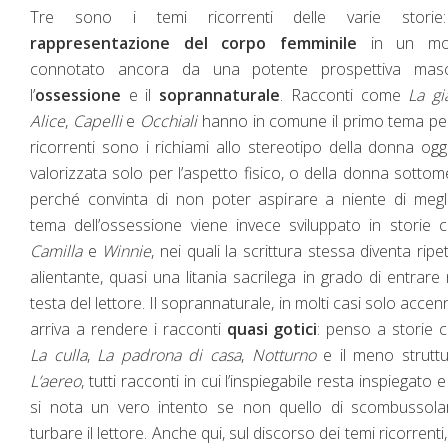
Tre sono i temi ricorrenti delle varie storie
rappresentazione del corpo femminile
in un m
connotato ancora da una potente prospettiva masch
l’
ossessione
e il
soprannaturale
. Racconti come
La gi
Alice
,
Capelli
e
Occhiali
hanno in comune il primo tema p
ricorrenti sono i richiami allo stereotipo della donna ogg
valorizzata solo per l’aspetto fisico, o della donna sotto
perché convinta di non poter aspirare a niente di megli
tema dell’ossessione viene invece sviluppato in storie
Camilla
e
Winnie
, nei quali la scrittura stessa diventa ripeti
alientante, quasi una litania sacrilega in grado di entrare 
testa del lettore. Il soprannaturale, in molti casi solo accen
arriva a rendere i racconti
quasi gotici
: penso a storie
La culla
,
La padrona di casa
,
Notturno
e il meno strutt
L’aereo
, tutti racconti in cui l’inspiegabile resta inspiegato 
si nota un vero intento se non quello di scombussola
turbare il lettore. Anche qui, sul discorso dei temi ricorrenti,