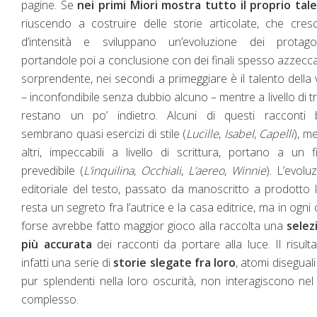
pagine. Se
nei primi Miori mostra tutto il proprio tal
riuscendo a costruire delle storie articolate, che cre
d’intensità e sviluppano un’evoluzione dei protagoni
portandole poi a conclusione con dei finali spesso azzecc
sorprendente, nei secondi a primeggiare è il talento della
– inconfondibile senza dubbio alcuno – mentre a livello di 
restano un po’ indietro. Alcuni di questi racconti b
sembrano quasi esercizi di stile (
Lucille
,
Isabel
,
Capelli
), m
altri, impeccabili a livello di scrittura, portano a un f
prevedibile (
L’inquilina
,
Occhiali
,
L’aereo
,
Winnie
). L’evolu
editoriale del testo, passato da manoscritto a prodotto l
resta un segreto fra l’autrice e la casa editrice, ma in ogni
forse avrebbe fatto maggior gioco alla raccolta una
selez
più accurata
dei racconti da portare alla luce. Il risult
infatti una serie di
storie slegate fra loro
, atomi diseguali
pur splendenti nella loro oscurità, non interagiscono nel
complesso.