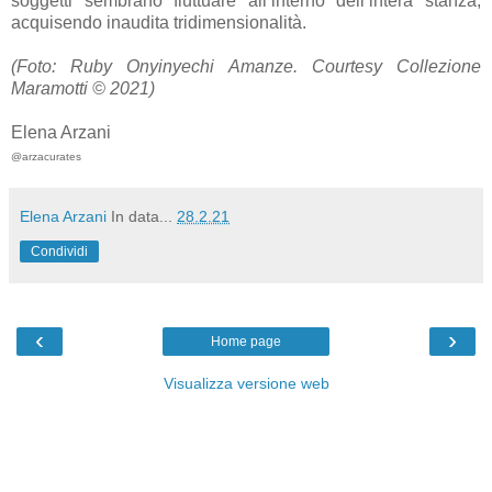
soggetti sembrano fluttuare all’interno dell’intera stanza,
acquisendo inaudita tridimensionalità.
(Foto: Ruby Onyinyechi Amanze. Courtesy Collezione
Maramotti © 2021)
Elena Arzani
@arzacurates
Elena Arzani
In data...
28.2.21
Condividi
‹
›
Home page
Visualizza versione web