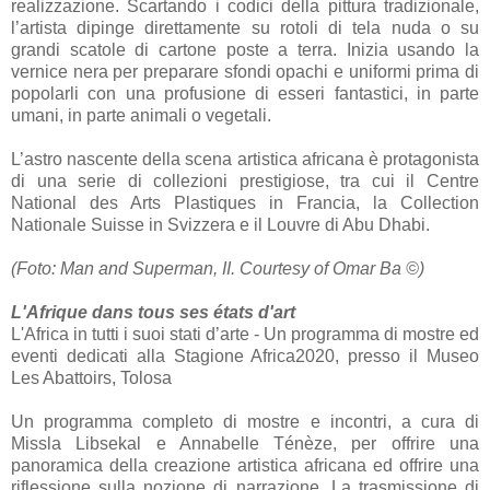
realizzazione. Scartando i codici della pittura tradizionale,
l’artista dipinge direttamente su rotoli di tela nuda o su
grandi scatole di cartone poste a terra. Inizia usando la
vernice nera per preparare sfondi opachi e uniformi prima di
popolarli con una profusione di esseri fantastici, in parte
umani, in parte animali o vegetali.
L’astro nascente della scena artistica africana è protagonista
di una serie di collezioni prestigiose, tra cui il Centre
National des Arts Plastiques in Francia, la Collection
Nationale Suisse in Svizzera e il Louvre di Abu Dhabi.
(Foto:
Man and Superman, II.
Courtesy of Omar Ba ©)
L'Afrique dans tous ses états d'art
L'Africa in tutti i suoi stati d’arte - Un programma di mostre ed
eventi dedicati alla Stagione Africa2020, presso il Museo
Les Abattoirs, Tolosa
Un programma completo di mostre e incontri, a cura di
Missla Libsekal e Annabelle Ténèze, per offrire una
panoramica della creazione artistica africana ed offrire una
riflessione sulla nozione di narrazione. La trasmissione di