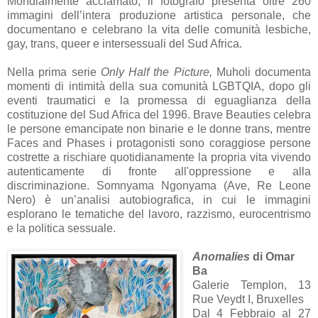
Mondialmente acclamato, il fotografo presenta oltre 260
immagini dell’intera produzione artistica personale, che
documentano e celebrano la vita delle comunità lesbiche,
gay, trans, queer e intersessuali del Sud Africa.
Nella prima serie
Only Half the Picture,
Muholi documenta
momenti di intimità della sua comunità LGBTQIA, dopo gli
eventi traumatici e la promessa di eguaglianza della
costituzione del Sud Africa del 1996. Brave Beauties celebra
le persone emancipate non binarie e le donne trans, mentre
Faces and Phases i protagonisti sono coraggiose persone
costrette a rischiare quotidianamente la propria vita vivendo
autenticamente di fronte all'oppressione e alla
discriminazione. Somnyama Ngonyama (Ave, Re Leone
Nero) è un’analisi autobiografica, in cui le immagini
esplorano le tematiche del lavoro, razzismo, eurocentrismo
e la politica sessuale.
Anomalies
di Omar
Ba
Galerie Templon, 13
Rue Veydt I, Bruxelles
Dal 4 Febbraio al 27