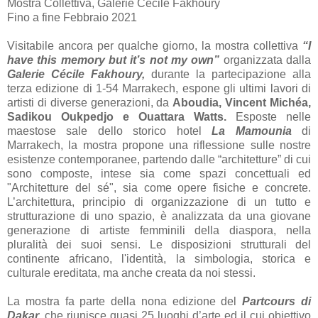
Mostra Collettiva, Galerie Cécile Fakhoury
Fino a fine Febbraio 2021
Visitabile ancora per qualche giorno, la mostra collettiva
“I
have this memory but it’s not my own”
organizzata dalla
Galerie Cécile Fakhoury,
durante la partecipazione alla
terza edizione di 1-54 Marrakech, espone gli ultimi lavori di
artisti di diverse generazioni, da
Aboudia, Vincent Michéa,
Sadikou Oukpedjo e Ouattara Watts.
Esposte nelle
maestose sale dello storico hotel
La Mamounia
di
Marrakech, la mostra propone una riflessione sulle nostre
esistenze contemporanee, partendo dalle “architetture” di cui
sono composte, intese sia come spazi concettuali ed
"Architetture del sé", sia come opere fisiche e concrete.
L’architettura, principio di organizzazione di un tutto e
strutturazione di uno spazio, è analizzata da una giovane
generazione di artiste femminili della diaspora, nella
pluralità dei suoi sensi. Le disposizioni strutturali del
continente africano, l'identità, la simbologia, storica e
culturale ereditata, ma anche creata da noi stessi.
La mostra fa parte della nona edizione del
Partcours di
Dakar,
che riunisce quasi 25 luoghi d’arte ed il cui obiettivo