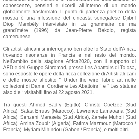
conoscenze, pensieri e ricordi all’interno di un mondo
globalmente trasformato. Il punto di partenza poetico della
mostra è una riflessione del cineasta senegalese Djibril
Diop Mambéty intervistato in La grammaire de ma
grand'mère (1996) da Jean-Pierre Bekolo, regista
camerunese.
Gli artisti africani si interrogano ben oltre lo Stato dell'Africa,
trovando risonanze in Francia e nel resto del mondo.
Nell'ambito della stagione Africa2020, con il supporto di
AFD e del Gruppo Sipromad, presso Les Abattoirs di Tolosa,
sono esposte le opere della ricca collezione di Artisti africani
e delle mostre allestite " Under the wire: fabric art nelle
collezioni di Daniel Cordier e Les Abattoirs " e " Les statues
also die “ visitabili fino al 22 agosto 2021.
Tra questi Ahmed Badry (Egitto), Christo Coetzee (Sud
Africa), Safaa Erruas (Marocco), Lawrence Lamaoana (Sud
Africa), Senzeni Marasela (Sud Africa), Zanele Muholi (Sud
Africa), Amina Zoubir (Algeria), Fatima Mazmouz (Marocco /
Francia), Myriam Mihindou (Gabon / Francia), e molti altri.