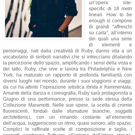
un’opera site-
specific di 18 metri
lineari. How to be
enough si compone
di grandi “affreschi
su carta”, all’interno
dei quali una serie
di elementi e
personaggi, nati dalla creatività di Ruby, danno vita a un
vocabolario di simboli narrativi che si intrecciano dilatando
la percezione dello spazio, amplificando i sensi della vista e
del tatto. Ruby, che vive e lavora tra Philadelphia e New
York, ha maturato un rapporto di profonda familiarità con
diversi luoghi nel mondo, durante i suoi soggiorni e viaggi,
da cui ha attinto l’ispirazione artistica ibrida e frammentata.
Amante della danza e coreografia, Ruby sarà protagonista a
Giugno di una performance, presso la sede stessa della
Collezione Maramotti. Nelle sue opere, la scelta di cromie
fluorescenti, fondali dalle sfumature bianche, soggetti
architettonici, con un rimando costante all’elemento
dell’acqua, suggeriscono un ritmo, quasi sonoro, allo spazio.
Complici le raffinate scelte di composizione e taglio, i