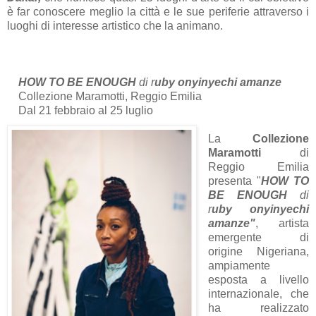
è far conoscere meglio la città e le sue periferie attraverso i
luoghi di interesse artistico che la animano.
HOW TO BE ENOUGH
di r
uby onyinyechi amanze
Collezione Maramotti, Reggio Emilia
Dal 21 febbraio al 25 luglio
La
Collezione
Maramotti
di
Reggio Emilia
presenta "
HOW TO
BE ENOUGH
di
r
uby onyinyechi
amanze"
, artista
emergente di
origine Nigeriana,
ampiamente
esposta a livello
internazionale, che
ha realizzato