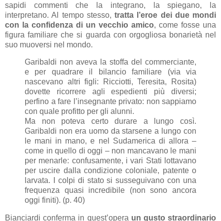
sapidi commenti che la integrano, la spiegano, la
interpretano. Al tempo stesso,
tratta l’eroe dei due mondi
con la confidenza di un vecchio amico
, come fosse una
figura familiare che si guarda con orgogliosa bonarietà nel
suo muoversi nel mondo.
Garibaldi non aveva la stoffa del commerciante,
e per quadrare il bilancio familiare (via via
nascevano altri figli: Ricciotti, Teresita, Rosita)
dovette ricorrere agli espedienti più diversi;
perfino a fare l’insegnante privato: non sappiamo
con quale profitto per gli alunni.
Ma non poteva certo durare a lungo così.
Garibaldi non era uomo da starsene a lungo con
le mani in mano, e nel Sudamerica di allora –
come in quello di oggi – non mancavano le mani
per menarle: confusamente, i vari Stati lottavano
per uscire dalla condizione coloniale, patente o
larvata. I colpi di stato si susseguivano con una
frequenza quasi incredibile (non sono ancora
oggi finiti). (p. 40)
Bianciardi conferma in quest’opera
un gusto straordinario