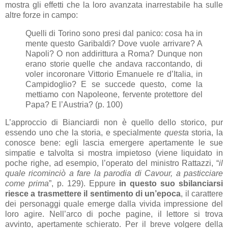
mostra gli effetti che la loro avanzata inarrestabile ha sulle
altre forze in campo:
Quelli di Torino sono presi dal panico: cosa ha in
mente questo Garibaldi? Dove vuole arrivare? A
Napoli? O non addirittura a Roma? Dunque non
erano storie quelle che andava raccontando, di
voler incoronare Vittorio Emanuele re d’Italia, in
Campidoglio? E se succede questo, come la
mettiamo con Napoleone, fervente protettore del
Papa? E l’Austria? (p. 100)
L’approccio di Bianciardi non è quello dello storico, pur
essendo uno che la storia, e specialmente
questa
storia, la
conosce bene: egli lascia emergere apertamente le sue
simpatie e talvolta si mostra impietoso (viene liquidato in
poche righe, ad esempio, l’operato del ministro Rattazzi, “
il
quale ricominciò a fare la parodia di Cavour, a pasticciare
come prima
”, p. 129). Eppure
in questo suo sbilanciarsi
riesce a trasmettere il sentimento di un’epoca
, il carattere
dei personaggi quale emerge dalla vivida impressione del
loro agire. Nell’arco di poche pagine, il lettore si trova
avvinto, apertamente schierato. Per il breve volgere della