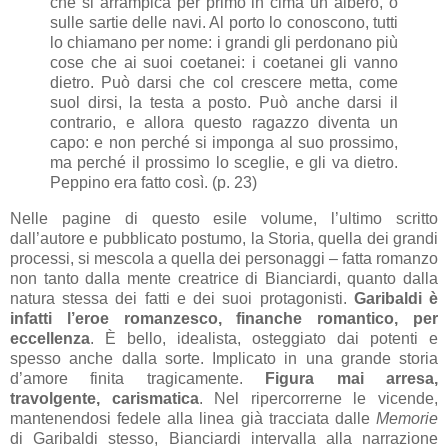
che si arrampica per primo in cima un albero, o
sulle sartie delle navi. Al porto lo conoscono, tutti
lo chiamano per nome: i grandi gli perdonano più
cose che ai suoi coetanei: i coetanei gli vanno
dietro. Può darsi che col crescere metta, come
suol dirsi, la testa a posto. Può anche darsi il
contrario, e allora questo ragazzo diventa un
capo: e non perché si imponga al suo prossimo,
ma perché il prossimo lo sceglie, e gli va dietro.
Peppino era fatto così. (p. 23)
Nelle pagine di questo esile volume, l’ultimo scritto
dall’autore e pubblicato postumo, la Storia, quella dei grandi
processi, si mescola a quella dei personaggi – fatta romanzo
non tanto dalla mente creatrice di Bianciardi, quanto dalla
natura stessa dei fatti e dei suoi protagonisti.
Garibaldi è
infatti l’eroe romanzesco, finanche romantico, per
eccellenza
. È bello, idealista, osteggiato dai potenti e
spesso anche dalla sorte. Implicato in una grande storia
d’amore finita tragicamente.
Figura mai arresa,
travolgente, carismatica
. Nel ripercorrerne le vicende,
mantenendosi fedele alla linea già tracciata dalle
Memorie
di Garibaldi stesso, Bianciardi intervalla alla narrazione