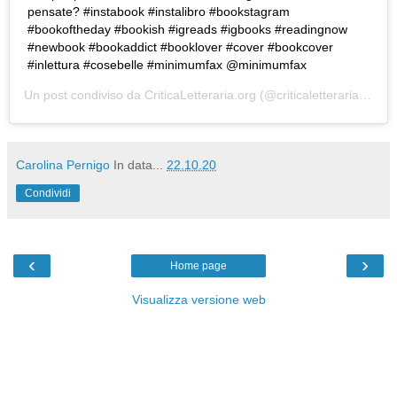
pensate? #instabook #instalibro #bookstagram
#bookoftheday #bookish #igreads #igbooks #readingnow
#newbook #bookaddict #booklover #cover #bookcover
#inlettura #cosebelle #minimumfax @minimumfax
Un post condiviso da
CriticaLetteraria.org
(@criticaletteraria) in data:
Carolina Pernigo
In data...
22.10.20
Condividi
‹
›
Home page
Visualizza versione web