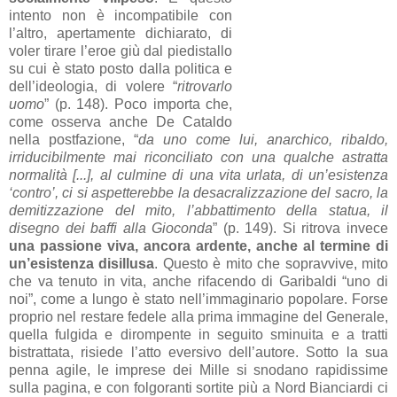
intento non è incompatibile con
l’altro, apertamente dichiarato, di
voler tirare l’eroe giù dal piedistallo
su cui è stato posto dalla politica e
dell’ideologia, di volere “
ritrovarlo
uomo
” (p. 148). Poco importa che,
come osserva anche De Cataldo
nella postfazione, “
da uno come lui, anarchico, ribaldo,
irriducibilmente mai riconciliato con una qualche astratta
normalità [...], al culmine di una vita urlata, di un’esistenza
‘contro’, ci si aspetterebbe la desacralizzazione del sacro, la
demitizzazione del mito, l’abbattimento della statua, il
disegno dei baffi alla Gioconda
” (p. 149). Si ritrova invece
una passione viva, ancora ardente, anche al termine di
un’esistenza disillusa
. Questo è mito che sopravvive, mito
che va tenuto in vita, anche rifacendo di Garibaldi “uno di
noi”, come a lungo è stato nell’immaginario popolare. Forse
proprio nel restare fedele alla prima immagine del Generale,
quella fulgida e dirompente in seguito sminuita e a tratti
bistrattata, risiede l’atto eversivo dell’autore. Sotto la sua
penna agile, le imprese dei Mille si snodano rapidissime
sulla pagina, e con folgoranti sortite più a Nord Bianciardi ci