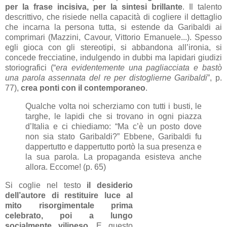
per la frase incisiva, per la sintesi brillante
. Il talento
descrittivo, che risiede nella capacità di cogliere il dettaglio
che incarna la persona tutta, si estende da Garibaldi ai
comprimari (Mazzini, Cavour, Vittorio Emanuele...). Spesso
egli gioca con gli stereotipi, si abbandona all’ironia, si
concede frecciatine, indulgendo in dubbi ma lapidari giudizi
storiografici (“
era evidentemente una pagliacciata e bastò
una parola assennata del re per distoglierne Garibaldi
”, p.
77),
crea ponti con il contemporaneo
.
Qualche volta noi scherziamo con tutti i busti, le
targhe, le lapidi che si trovano in ogni piazza
d’Italia e ci chiediamo: “Ma c’è un posto dove
non sia stato Garibaldi?” Ebbene, Garibaldi fu
dappertutto e dappertutto portò la sua presenza e
la sua parola. La propaganda esisteva anche
allora. Eccome! (p. 65)
Si coglie nel testo
il desiderio
dell’autore di restituire luce al
mito risorgimentale prima
celebrato, poi a lungo
socialmente vilipeso
. E questo