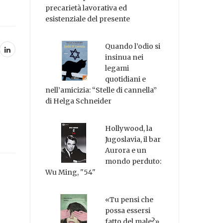
precarietà lavorativa ed
esistenziale del presente
Quando l’odio si
insinua nei
legami
quotidiani e
nell’amicizia: “Stelle di cannella”
di Helga Schneider
Hollywood, la
Jugoslavia, il bar
Aurora e un
mondo perduto:
Wu Ming, "54"
«Tu pensi che
possa essersi
fatto del male?»