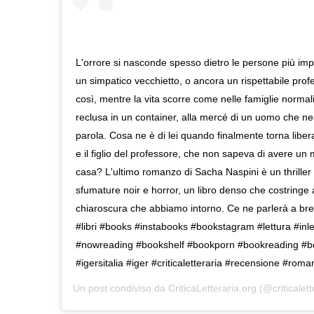
L'orrore si nasconde spesso dietro le persone più impen
un simpatico vecchietto, o ancora un rispettabile profe
così, mentre la vita scorre come nelle famiglie normal
reclusa in un container, alla mercé di un uomo che ne
parola. Cosa ne è di lei quando finalmente torna liber
e il figlio del professore, che non sapeva di avere un m
casa? L'ultimo romanzo di Sacha Naspini è un thriller
sfumature noir e horror, un libro denso che costringe a 
chiaroscura che abbiamo intorno. Ce ne parlerà a bre
#libri #books #instabooks #bookstagram #lettura #inl
#nowreading #bookshelf #bookporn #bookreading #b
#igersitalia #iger #criticaletteraria #recensione #rom
Un post condiviso da
CriticaLetteraria.org
(@criticalett