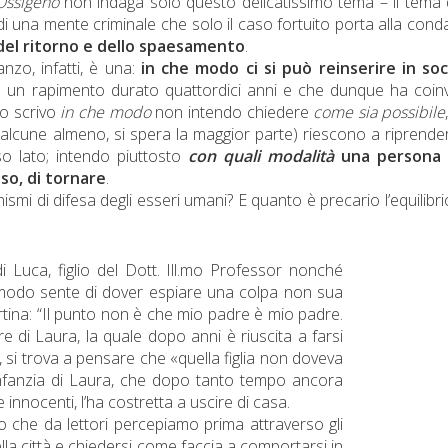
Ossigeno
non indaga solo questo delicatissimo tema – il tema 
di una mente criminale che solo il caso fortuito porta alla con
 del ritorno e dello spaesamento
.
zo, infatti, è una:
in che modo ci si può reinserire in soc
co un rapimento durato quattordici anni e che dunque ha coin
do scrivo
in che modo
non intendo chiedere
come sia possibile
alcune almeno, si spera la maggior parte) riescono a riprender
so lato; intendo piuttosto
con quali modalità
una persona 
so, di tornare
.
i di difesa degli esseri umani? E quanto è precario l’equilibri
i Luca, figlio del Dott. Ill.mo Professor nonché
e modo sente di dover espiare una colpa non sua
rtina: “Il punto non è che mio padre è mio padre.
e di Laura, la quale dopo anni è riuscita a farsi
, si trova a pensare che «quella figlia non doveva
infanzia di Laura, che dopo tanto tempo ancora
innocenti, l’ha costretta a uscire di casa.
o che da lettori percepiamo prima attraverso gli
ella città e chiedersi come faccia a comportarsi in