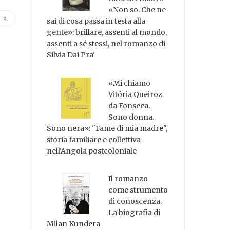
«Non so. Che ne
sai di cosa passa in testa alla
gente»: brillare, assenti al mondo,
assenti a sé stessi, nel romanzo di
Silvia Dai Pra'
«Mi chiamo
Vitória Queiroz
da Fonseca.
Sono donna.
Sono nera»: "Fame di mia madre",
storia familiare e collettiva
nell'Angola postcoloniale
Il romanzo
come strumento
di conoscenza.
La biografia di
Milan Kundera