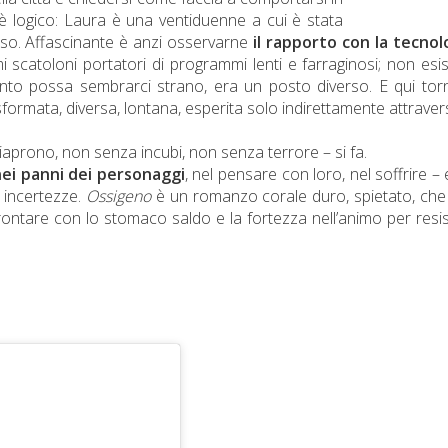
è logico: Laura è una ventiduenne a cui è stata
esso. Affascinante è anzi osservarne
il rapporto con la tecnol
i scatoloni portatori di programmi lenti e farraginosi; non esi
to possa sembrarci strano, era un posto diverso. E qui tor
formata, diversa, lontana, esperita solo indirettamente attraver
aprono, non senza incubi, non senza terrore – si fa.
nei panni dei personaggi
, nel pensare con loro, nel soffrire – 
le incertezze.
Ossigeno
è un romanzo corale duro, spietato, ch
affrontare con lo stomaco saldo e la fortezza nell’animo per resi