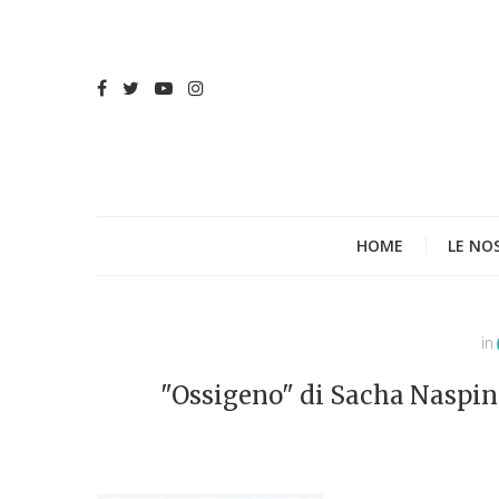
HOME
LE NO
in
"Ossigeno" di Sacha Naspini,