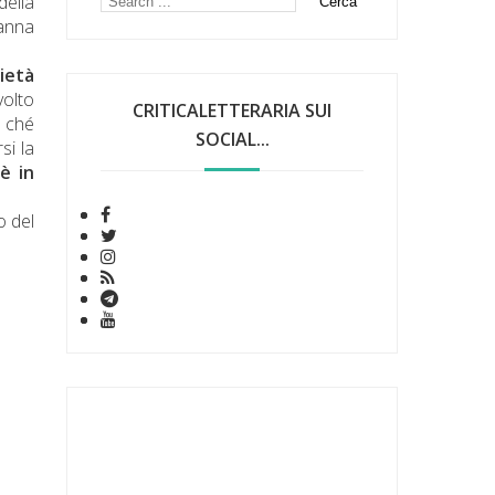
della
danna
ietà
volto
CRITICALETTERARIA SUI
, ché
SOCIAL...
si la
è in
o del