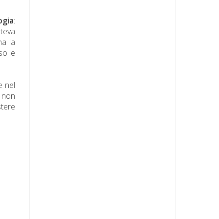
ogia
:
steva
na la
so le
e nel
e non
stere