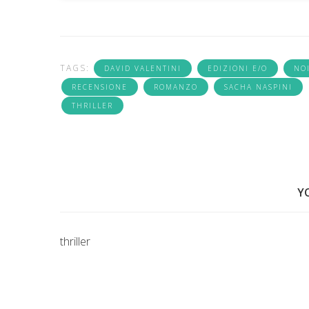
TAGS:
DAVID VALENTINI
EDIZIONI E/O
NO
RECENSIONE
ROMANZO
SACHA NASPINI
THRILLER
Y
thriller