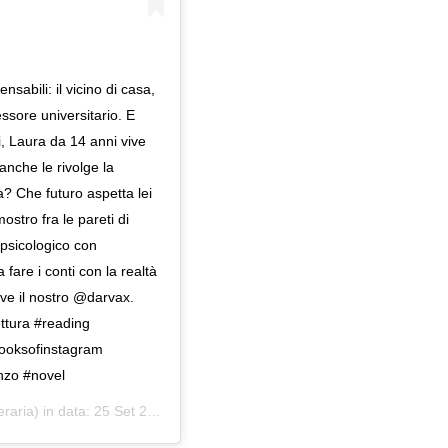
sabili: il vicino di casa,
ssore universitario. E
i, Laura da 14 anni vive
anche le rivolge la
a? Che futuro aspetta lei
ostro fra le pareti di
 psicologico con
fare i conti con la realtà
ve il nostro @darvax.
ettura #reading
ooksofinstagram
anzo #novel
eraria) in data:
25 Set 2019 alle ore 11:07 PDT