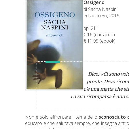
Ossigeno
di Sacha Naspini
edizioni e/o, 2019
pp. 211
€ 16 (cartaceo)
€ 11,99 (ebook)
Dico: «Ci sono volu
pronta. Devo ricom
c’è una matta che str
La sua ricomparsa è uno sch
Non è solo affrontare il tema dello
sconosciuto 
educato e che salutava sempre, che insegna antrop