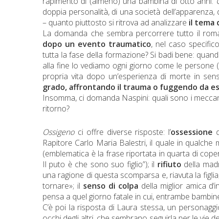
rapimento di (almeno) una bambina di otto anni:
doppia personalità, di una società dell’apparenza, 
– quanto piuttosto si ritrova ad analizzare
il tema
La domanda che sembra percorrere tutto il roman
dopo un evento traumatico
, nel caso specifi
tutta la fase della formazione? Si badi bene: quan
alla fine lo vediamo ogni giorno come le persone (
propria vita dopo un’esperienza di morte in sen
grado, affrontando il trauma o fuggendo da es
Insomma, ci domanda Naspini: quali sono i meccanism
ritorno?
Ossigeno
ci offre diverse risposte: l’
ossessione
d
Rapitore Carlo Maria Balestri, il quale in qualch
(emblematica è la frase riportata in quarta di cope
Il puto è che sono suo figlio”); il
rifiuto
della madr
una ragione di questa scomparsa e, riavuta la figlia
tornare»; il
senso di colpa
della miglior amica d’
pensa a quel giorno fatale in cui, entrambe bambine 
C’è poi la risposta di Laura stessa, un personaggi
occhi degli altri, che sembrano seguirla per le vie d