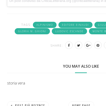
Un post condiviso da
CriticaLetteraria.org
(@criticaletteraria) in 
TAGS:
ALPINISMO
EDITORE EINAUDI
GIUL
GLORIA M. GHIONI
LUDOVIC ESCANDE
MONTE B
SHARE:
YOU MAY ALSO LIKE
storia vera
POST PIÙ RECENTE
HOME PAGE