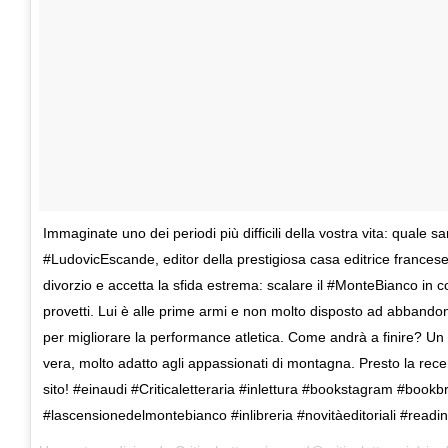
Immaginate uno dei periodi più difficili della vostra vita: quale s
#LudovicEscande, editor della prestigiosa casa editrice francese 
divorzio e accetta la sfida estrema: scalare il #MonteBianco in c
provetti. Lui è alle prime armi e non molto disposto ad abbandona
per migliorare la performance atletica. Come andrà a finire? Un
vera, molto adatto agli appassionati di montagna. Presto la rece
sito! #einaudi #Criticaletteraria #inlettura #bookstagram #bookb
#lascensionedelmontebianco #inlibreria #novitàeditoriali #readi