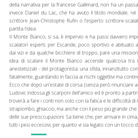
della narrativa per la francese Gallimard, non ha un pass
invece Daniel du Lac, che ha avuto il titolo mondiale; né 
scrittore Jean-Christophe Rufin o l'esperto scrittore-scal
partita l'idea.
Il Monte Bianco, si sa, è impervio e ha passi davvero impe
scalatori esperti; per Escande, poco sportivo e abituato a 
dai vizi e da qualche bicchiere di troppo, pare una mission
idea di scalare il Monte Bianco accende qualcosa tra i
anestetizzati - del protagonista: una sfida, innanzitutto co
fatalmente, guardando in faccia ai rischi oggettivi ma cont
Ecco che dopo un'estate di corsa (senza però rinunciare ad
Ludovic indossa gli scarponi dell'amico ed è pronto a partire
troverà a fare i conti non solo con la fatica e le difficoltà d
strapiombo, ghiaccio, ma anche con il peso più grande che 
delle sue preoccupazioni. Sa bene che, per arrivare in cima,
tutti i pesi eccessivi, per quanto vi sia legato con un tocc