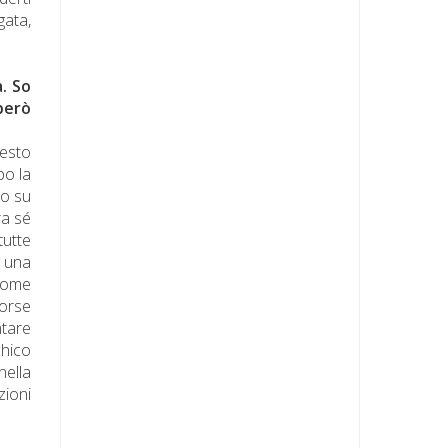
gata,
. So
però
testo
po la
lo su
ra sé
tutte
 una
come
forse
ntare
chico
nella
zioni