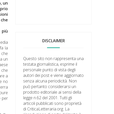
o, un
oprio
sioni
 che
o più
DISCLAIMER
media
fa la
e che
Questo sito non rappresenta una
 a un
testata giornalistica, esprime il
paese
personale punto di vista degli
o che
autori dei post e viene aggiornato
are a
senza alcuna periodicità. Non
re no
può pertanto considerarsi un
terra
prodotto editoriale ai sensi della
ppure
legge n.62 del 2001. Tutti gli
e per
articoli pubblicati sono proprietà
di CriticaLetteraria.org. La