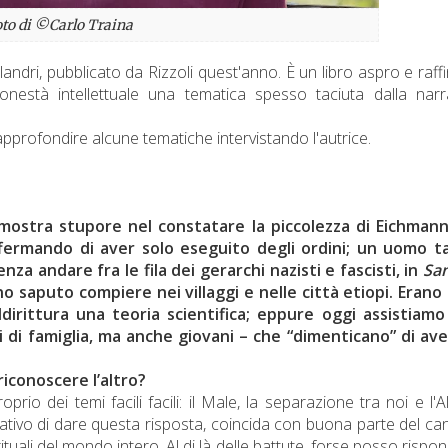
to di ©Carlo Traina
ndri, pubblicato da Rizzoli quest'anno. È un libro aspro e raff
nestà intellettuale una tematica spesso taciuta dalla narr
approfondire alcune tematiche intervistando l'autrice.
stra stupore nel constatare la piccolezza di Eichmann
ffermando di aver solo eseguito degli ordini; un uomo t
a andare fra le fila dei gerarchi nazisti e fascisti, in
Sa
no saputo compiere nei villaggi e nelle città etiopi. Erano 
dirittura una teoria scientifica; eppure oggi assistiamo 
 di famiglia, ma anche giovani – che “dimenticano” di ave
iconoscere l’altro?
rio dei temi facili facili: il Male, la separazione tra noi e l'Alt
ntativo di dare questa risposta, coincida con buona parte del c
pirituali del mondo intero. Al di là delle battute, forse posso rispon