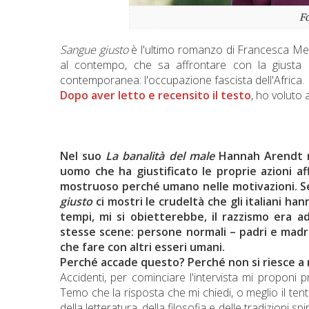
Fo
Sangue giusto
è l'ultimo romanzo di Francesca Mela
al contempo, che sa affrontare con la giusta o
contemporanea: l'occupazione fascista dell'Africa.
Dopo aver letto e recensito il testo
, ho voluto 
Nel suo
La banalità del male
Hannah Arendt mo
uomo che ha giustificato le proprie azioni a
mostruoso perché umano nelle motivazioni. Senz
giusto
ci mostri le crudeltà che gli italiani han
tempi, mi si obietterebbe, il razzismo era ad
stesse scene: persone normali – padri e madri
che fare con altri esseri umani.
Perché accade questo? Perché non si riesce a r
Accidenti, per cominciare l'intervista mi proponi prop
Temo che la risposta che mi chiedi, o meglio il te
della letteratura, della filosofia e delle tradizioni s