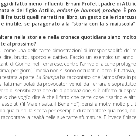
i di fatto meno influenti: Ernani Profeti, padre di Attili
ta e del figlio Attilio,
enfant
(e
homme
)
prodige
. È pr
i fra tutti quelli narrati nel libro, un gesto dalle ripercus
 inutile, se paragonato alla “storia con la s maiuscola”
saltare nella storia e nella cronaca quotidiana siano molt
lte al prossimo?
su come una delle tante dimostrazioni di irresponsabilità dei 
me dire, brutto, sporco e cattivo. Faccio un esempio: un anno 
tanti di Gorino, nel Ferrarese, contro l'arrivo di alcune profugh
ma; per giorni, i media non si sono occupati di altro. E tuttavia,
a testata a parte
La Stampa
ha raccontato che l'atmosfera in 
si fatti manipolati da provocatori venuti da Ferrara e soprattutt
oro di sensibilizzazione della popolazione, si è offerto di ospit
lo che voglio dire è che il fatto che certe cose risaltino e alt
assoluti (“il Male risalta, il Bene no”), bensì a motivi molto più 
te da qualcuno: la scelta per esempio di raccontare qualcosa, o
raccontare la realtà nelle sue tante sfumature. E invece finisc