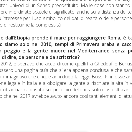
tori univoci di un Senso precostituito. Ma le cose non stanno 
ere in ordinate scatole di significato, anche sulla distanza del 
 interesse per l'uso simbolico dei dati di realtà o delle person
o di restituirne la complessità.
he dall’Etiopia prende il mare per raggiungere Roma, è t
o siamo solo nel 2010, tempi di Primavera araba e cacci
 in peggio e la gente muore nel Mediterraneo senza p
 di dire, da persona e da scrittrice?
l 2012, e speravo che accordi come quelli tra Gheddafi e Berlu
ti fossero una pagina buia che si era appena conclusa e che sa
n immaginavo che cinque anni dopo la legge Bossi-Fini fosse a
ne legale in Italia e a obbligare la gente a rischiare la vita in v
 cittadinanza basata sul principio dello ius soli o ius culturae
he nel 2017 avrebbe avuto ancora così tanti elementi di attua