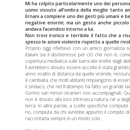
Mi ha colpito particolarmente uno dei personagg
uomo vissuto all’ombra della moglie tanto ama
Ernani a compiere uno dei gesti più umani e bell
negative enormi; ma un gesto anche piccolo e
andava facendosi intorno a lui.
Non trovi ironico e terribile il fatto che a ri
spesso le azioni violente rispetto a quelle rivo
Proprio oggi riflettevo con un amico giornalista 
italiani sia il disinteresse per ciò che non è, co
copertura mediatica sulle barricate erette dagli abi
lì avrebbero dovuto essere accolte è stata grandissi
anno esatto di distanza da quelle vicende, nessun
è cambiata, che molti abitanti rimpiangono di esser
il sindaco, che nel frattempo ha fatto un grande lav
Gorino vari minori stranieri non accompagnati. Quel
non è dovuto alla loro intrinseca natura, né a degli 
terra. In altre parole, a scelte specifiche compiu
no, compiuta da chi avrebbe appunto il compito di 
raccontarla sempre in un modo solo.