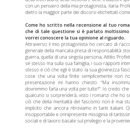
con un pensiero della mia protagonista, Ilaria Profe
dietro la maggior parte dei discorsi etichettati com
Come ho scritto nella recensione al tuo roman
che di tale questione si è parlato moltissimo
vorrei conoscere la tua opinione al riguardo.
Attraverso il mio protagonista ho cercato di rac
generale della mancata presa di responsabilità storic
guerra, quella di una singola persona, Attilio Prof
sé stesso ma sulla sua famiglia, i suoi rapporti inter
stesso e ciò che egli è stato: la sua giovinezza fascis
cose che una volta finite semplicemente non n
presentazione mi hanno chiesto: “Ma insomma
dovremmo farla una volta per tutte?”. Io credo che
qualcuno si sorprenderà, visto i romanzi che ho sc
ciò che della mentalità del fascismo non è mai st
implicito che ancora ritroviamo in tanti italiani
insopportabile e onnipresente misoginia di tantissi
sociali e di lavoro basate sul privilegio e la provenie