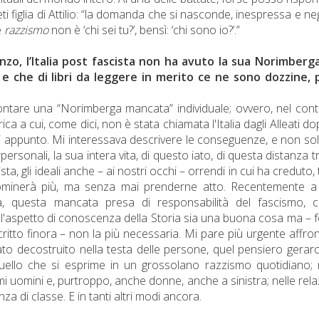
ti figlia di Attilio: “la domanda che si nasconde, inespressa e ne
e
razzismo
non è ‘chi sei tu?’, bensì: ‘chi sono io?’.”
zo, l’Italia post fascista non ha avuto la sua Norimberga
 e che di libri da leggere in merito ce ne sono dozzine, 
contare una “Norimberga mancata” individuale; ovvero, nel con
a a cui, come dici, non è stata chiamata l'Italia dagli Alleati do
eti appunto. Mi interessava descrivere le conseguenze, e non so
personali, la sua intera vita, di questo iato, di questa distanza t
ta, gli ideali anche – ai nostri occhi – orrendi in cui ha creduto, 
ominerà più, ma senza mai prenderne atto. Recentemente a
, questa mancata presa di responsabilità del fascismo, 
 l'aspetto di conoscenza della Storia sia una buona cosa ma – 
ritto finora – non la più necessaria. Mi pare più urgente affro
ato decostruito nella testa delle persone, quel pensiero gerar
. Quello che si esprime in un grossolano razzismo quotidiano; 
mi uomini e, purtroppo, anche donne, anche a sinistra; nelle rela
nza di classe. E in tanti altri modi ancora.