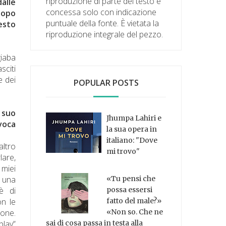
riproduzione di parte del testo è
dalle
concessa solo con indicazione
dopo
puntuale della fonte. È vietata la
esto
riproduzione integrale del pezzo.
giaba
sciti
e dei
POPULAR POSTS
 suo
Jhumpa Lahiri e
voca
la sua opera in
italiano: "Dove
altro
mi trovo"
lare,
 miei
o una
«Tu pensi che
è di
possa essersi
on le
fatto del male?»
sone.
«Non so. Che ne
play”
sai di cosa passa in testa alla