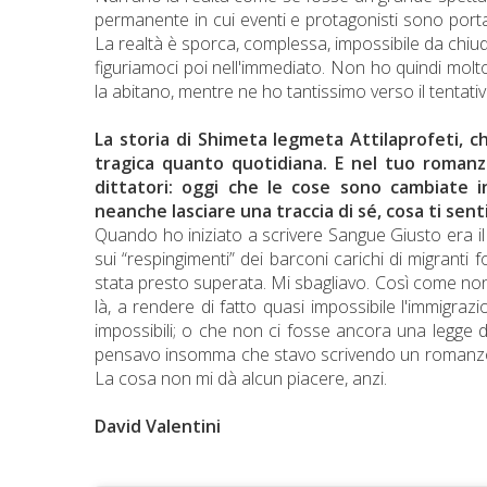
permanente in cui eventi e protagonisti sono porta
La realtà è sporca, complessa, impossibile da chiud
figuriamoci poi nell'immediato. Non ho quindi molto
la abitano, mentre ne ho tantissimo verso il tentativ
La storia di Shimeta Iegmeta Attilaprofeti, c
tragica quanto quotidiana. E nel tuo romanz
dittatori: oggi che le cose sono cambiate
neanche lasciare una traccia di sé, cosa ti senti
Quando ho iniziato a scrivere Sangue Giusto era i
sui “respingimenti” dei barconi carichi di migran
stata presto superata. Mi sbagliavo. Così come no
là, a rendere di fatto quasi impossibile l'immigrazio
impossibili; o che non ci fosse ancora una legge di
pensavo insomma che stavo scrivendo un romanzo c
La cosa non mi dà alcun piacere, anzi.
David Valentini