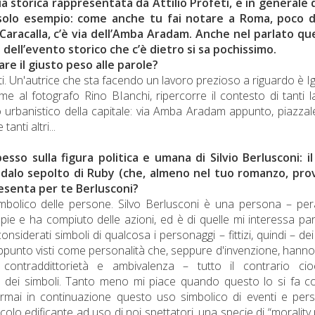
a storica rappresentata da Attilio Profeti, e in generale 
 solo esempio: come anche tu fai notare a Roma, poco 
 Caracalla, c’è via dell’Amba Aradam. Anche nel parlato qu
dell’evento storico che c’è dietro si sa pochissimo.
re il giusto peso alle parole?
sti. Un'autrice che sta facendo un lavoro prezioso a riguardo è I
eme al fotografo Rino BIanchi, ripercorre il contesto di tanti la
o urbanistico della capitale: via Amba Aradam appunto, piazzal
anti altri...
o sulla figura politica e umana di Silvio Berlusconi: il
andalo sepolto di Ruby (che, almeno nel tuo romanzo, pro
resenta per te Berlusconi?
mbolico delle persone. Silvo Berlusconi è una persona – per
ompie e ha compiuto delle azioni, ed è di quelle mi interessa par
erati simboli di qualcosa i personaggi – fittizi, quindi – dei
ppunto visti come personalità che, seppure d'invenzione, hann
, contraddittorietà e ambivalenza – tutto il contrario cio
o dei simboli. Tanto meno mi piace quando questo lo si fa c
rmai in continuazione questo uso simbolico di eventi e per
o edificante ad uso di noi spettatori, una specie di “morality 