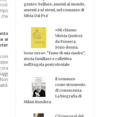
così.
gente»: brillare, assenti al mondo,
tempo
assenti a sé stessi, nel romanzo di
e che
Silvia Dai Pra'
«Mi chiamo
anto
Vitória Queiroz
a ai
da Fonseca.
oter
Sono donna.
Sono nera»: "Fame di mia madre",
sconi
storia familiare e collettiva
rebbe
nell'Angola postcoloniale
ncora
iaggi
. Non
Il romanzo
lità.
come strumento
di conoscenza.
La biografia di
Milan Kundera
C'è (ancora) del