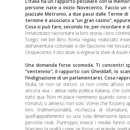
L’Italia ha un rapporto peculiare con la memori
persone nate a inizio Novecento. Faccio un
piazzale Metronio, a due passi dalle Terme di
termine è associato a “un gran casino”, eppure 
Cosa si può fare, secondo te, per ricordare e da
Innanzitutto raccontare la loro storia, i loro conte
Scego: nel bel libro
Roma negata
, realizzato insi
dell'avventura coloniale e del fascismo nel tessut
Cinquecento, il sito dove si ergeva la stele di Axum e t
Una domanda forse scomoda. Ti concentri spess
“ventennio”, il rapporto con Gheddafi, lo sc
l’indignazione di un parlamentare). Cosa rapp
Nulla, se non sé stesso. Io non credo all'uso si
ancora viva – attiva nella politica italiana, che c
tutto qua. Non mi piace nemmeno quando sono consid
romanzi, o almeno, non solo. Vorrei che fossero a
loro tridimensionalità, ricchezza di sfumature
quell'appiattimento su una sola dimensione tipic
persone reali. Purtroppo invece i media fanno o
Narrano la realtà come se fosse un grande spettacol