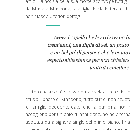
amici. La notizia della sua morte sconvolge tutti gl
da Maria a Mandorla, sua figlia. Nella lettera dic
non rilascia ulteriori dettagli.
Aveva i capelli che le arrivavano f
trent'anni, una figlia di sei, un pos
e un bel po' di persone che le erano
esperto abbastanza per non chiedersi
tanto da smettere d
L'intero palazzo è scosso dalla rivelazione e dec
chi sia il padre di Mandorla, tutto pur di non scuo
le famiglie decidono, dato che la bambina non
accoglierla per un paio di anni ciascuno ad alte
adottata dalla signora single del primo piano, Tin
famiglie del palazzo, a partire proprio dal primo p