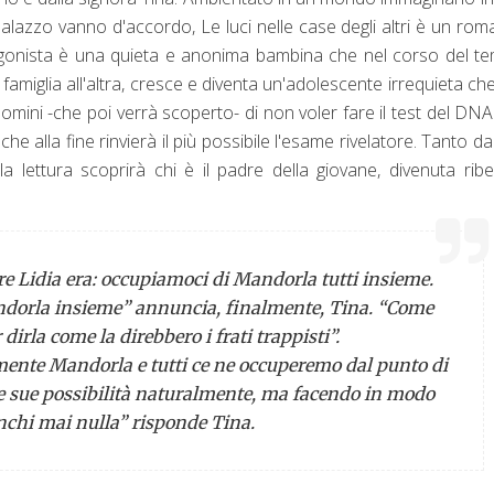
palazzo vanno d'accordo, Le luci nelle case degli altri è un ro
gonista è una quieta e anonima bambina che nel corso del t
a famiglia all'altra, cresce e diventa un'adolescente irrequieta ch
ndomini -che poi verrà scoperto- di non voler fare il test del DN
he alla fine rinvierà il più possibile l'esame rivelatore. Tanto d
la lettura scoprirà chi è il padre della giovane, divenuta ribe
ire Lidia era: occupiamoci di Mandorla tutti insieme.
ndorla insieme” annuncia, finalmente, Tina. “Come
er dirla come la direbbero i frati trappisti”.
lmente Mandorla e tutti ce ne occuperemo dal punto di
 sue possibilità naturalmente, ma facendo in modo
chi mai nulla” risponde Tina.