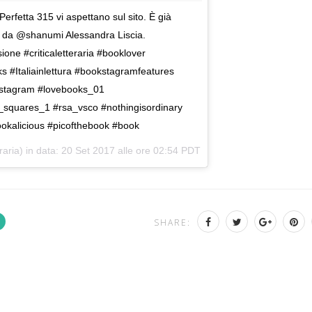
Perfetta 315 vi aspettano sul sito. È già
etto da @shanumi Alessandra Liscia.
ne #criticaletteraria #booklover
s #Italiainlettura #bookstagramfeatures
okstagram #lovebooks_01
y_squares_1 #rsa_vsco #nothingisordinary
okalicious #picofthebook #book
raria) in data:
20 Set 2017 alle ore 02:54 PDT
SHARE: