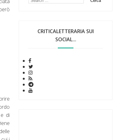
ciata
 però
CRITICALETTERARIA SUI
SOCIAL...
prire
cordo
e di
viene
delle
cui i