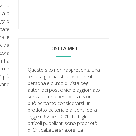
ssica
 alla
ngelo
ttare
ra le
, tra
DISCLAIMER
ncora
hi ha
enuto
Questo sito non rappresenta una
” più
testata giornalistica, esprime il
personale punto di vista degli
ovane
autori dei post e viene aggiornato
senza alcuna periodicità. Non
può pertanto considerarsi un
prodotto editoriale ai sensi della
legge n.62 del 2001. Tutti gli
articoli pubblicati sono proprietà
di CriticaLetteraria.org. La